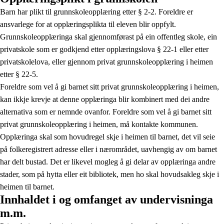
Barn har plikt til grunnskoleopplæring etter § 2-2. Foreldre er
ansvarlege for at opplæringsplikta til eleven blir oppfylt.
Grunnskoleopplæringa skal gjennomførast på ein offentleg skole, ein
privatskole som er godkjend etter opplæringslova § 22-1 eller etter
privatskolelova, eller gjennom privat grunnskoleopplæring i heimen
etter § 22-5.
Foreldre som vel å gi barnet sitt privat grunnskoleopplæring i heimen,
kan ikkje krevje at denne opplæringa blir kombinert med dei andre
alternativa som er nemnde ovanfor. Foreldre som vel å gi barnet sitt
privat grunnskoleopplæring i heimen, må kontakte kommunen.
Opplæringa skal som hovudregel skje i heimen til barnet, det vil seie
på folkeregistrert adresse eller i nærområdet, uavhengig av om barnet
har delt bustad. Det er likevel mogleg å gi delar av opplæringa andre
stader, som på hytta eller eit bibliotek, men ho skal hovudsakleg skje i
heimen til barnet.
Innhaldet i og omfanget av undervisninga
m.m.