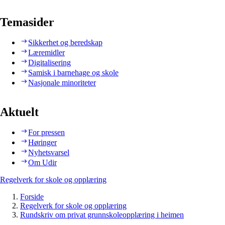
Temasider
Sikkerhet og beredskap
Læremidler
Digitalisering
Samisk i barnehage og skole
Nasjonale minoriteter
Aktuelt
For pressen
Høringer
Nyhetsvarsel
Om Udir
Regelverk for skole og opplæring
Forside
Regelverk for skole og opplæring
Rundskriv om privat grunnskoleopplæring i heimen