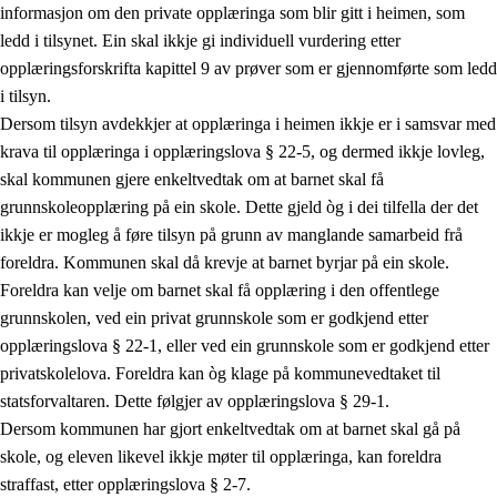
informasjon om den private opplæringa som blir gitt i heimen, som
ledd i tilsynet. Ein skal ikkje gi individuell vurdering etter
opplæringsforskrifta kapittel 9 av prøver som er gjennomførte som ledd
i tilsyn.
Dersom tilsyn avdekkjer at opplæringa i heimen ikkje er i samsvar med
krava til opplæringa i opplæringslova § 22-5, og dermed ikkje lovleg,
skal kommunen gjere enkeltvedtak om at barnet skal få
grunnskoleopplæring på ein skole. Dette gjeld òg i dei tilfella der det
ikkje er mogleg å føre tilsyn på grunn av manglande samarbeid frå
foreldra. Kommunen skal då krevje at barnet byrjar på ein skole.
Foreldra kan velje om barnet skal få opplæring i den offentlege
grunnskolen, ved ein privat grunnskole som er godkjend etter
opplæringslova § 22-1, eller ved ein grunnskole som er godkjend etter
privatskolelova. Foreldra kan òg klage på kommunevedtaket til
statsforvaltaren. Dette følgjer av opplæringslova § 29-1.
Dersom kommunen har gjort enkeltvedtak om at barnet skal gå på
skole, og eleven likevel ikkje møter til opplæringa, kan foreldra
straffast, etter opplæringslova § 2-7.