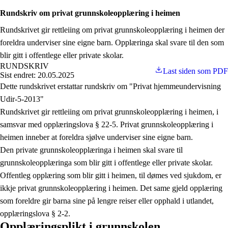
Rundskriv om privat grunnskoleopplæring i heimen
Rundskrivet gir rettleiing om privat grunnskoleopplæring i heimen der
foreldra underviser sine eigne barn. Opplæringa skal svare til den som
blir gitt i offentlege eller private skolar.
RUNDSKRIV
Last siden som PDF
Sist endret: 20.05.2025
Dette rundskrivet erstattar rundskriv om "Privat hjemmeundervisning
Udir-5-2013"
Rundskrivet gir rettleiing om privat grunnskoleopplæring i heimen, i
samsvar med opplæringslova § 22-5. Privat grunnskoleopplæring i
heimen inneber at foreldra sjølve underviser sine eigne barn.
Den private grunnskoleopplæringa i heimen skal svare til
grunnskoleopplæringa som blir gitt i offentlege eller private skolar.
Offentleg opplæring som blir gitt i heimen, til dømes ved sjukdom, er
ikkje privat grunnskoleopplæring i heimen. Det same gjeld opplæring
som foreldre gir barna sine på lengre reiser eller opphald i utlandet,
opplæringslova § 2-2.
Opplæringsplikt i grunnskolen