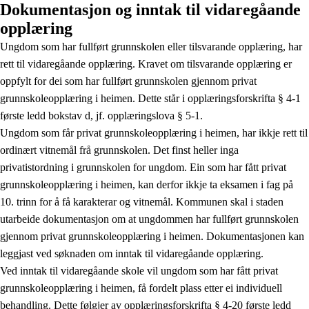
Dokumentasjon og inntak til vidaregåande
opplæring
Ungdom som har fullført grunnskolen eller tilsvarande opplæring, har
rett til vidaregåande opplæring. Kravet om tilsvarande opplæring er
oppfylt for dei som har fullført grunnskolen gjennom privat
grunnskoleopplæring i heimen. Dette står i opplæringsforskrifta § 4-1
første ledd bokstav d, jf. opplæringslova § 5-1.
Ungdom som får privat grunnskoleopplæring i heimen, har ikkje rett til
ordinært vitnemål frå grunnskolen. Det finst heller inga
privatistordning i grunnskolen for ungdom. Ein som har fått privat
grunnskoleopplæring i heimen, kan derfor ikkje ta eksamen i fag på
10. trinn for å få karakterar og vitnemål. Kommunen skal i staden
utarbeide dokumentasjon om at ungdommen har fullført grunnskolen
gjennom privat grunnskoleopplæring i heimen. Dokumentasjonen kan
leggjast ved søknaden om inntak til vidaregåande opplæring.
Ved inntak til vidaregåande skole vil ungdom som har fått privat
grunnskoleopplæring i heimen, få fordelt plass etter ei individuell
behandling. Dette følgjer av opplæringsforskrifta § 4-20 første ledd