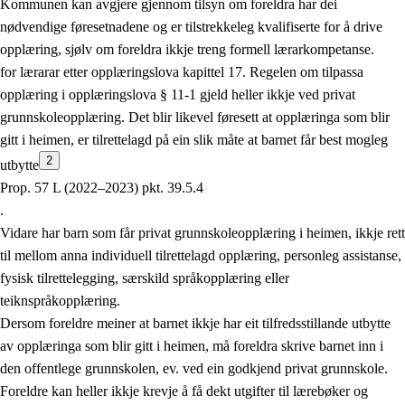
Kommunen kan avgjere gjennom tilsyn om foreldra har dei
nødvendige føresetnadene og er tilstrekkeleg kvalifiserte for å drive
opplæring, sjølv om foreldra ikkje treng formell lærarkompetanse.
for lærarar etter opplæringslova kapittel 17. Regelen om tilpassa
opplæring i opplæringslova § 11-1 gjeld heller ikkje ved privat
grunnskoleopplæring. Det blir likevel føresett at opplæringa som blir
gitt i heimen, er tilrettelagd på ein slik måte at barnet får best mogleg
2
utbytte
Prop. 57 L (2022–2023) pkt. 39.5.4
.
Vidare har barn som får privat grunnskoleopplæring i heimen, ikkje rett
til mellom anna individuell tilrettelagd opplæring, personleg assistanse,
fysisk tilrettelegging, særskild språkopplæring eller
teiknspråkopplæring.
Dersom foreldre meiner at barnet ikkje har eit tilfredsstillande utbytte
av opplæringa som blir gitt i heimen, må foreldra skrive barnet inn i
den offentlege grunnskolen, ev. ved ein godkjend privat grunnskole.
Foreldre kan heller ikkje krevje å få dekt utgifter til lærebøker og