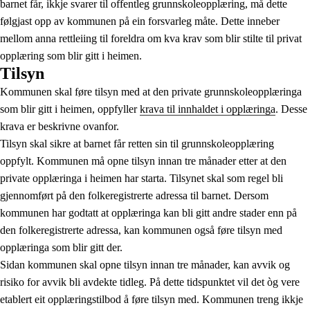
barnet får, ikkje svarer til offentleg grunnskoleopplæring, må dette
følgjast opp av kommunen på ein forsvarleg måte. Dette inneber
mellom anna rettleiing til foreldra om kva krav som blir stilte til privat
opplæring som blir gitt i heimen.
Tilsyn
Kommunen skal føre tilsyn med at den private grunnskoleopplæringa
som blir gitt i heimen, oppfyller
krava til innhaldet i opplæringa
. Desse
krava er beskrivne ovanfor.
Tilsyn skal sikre at barnet får retten sin til grunnskoleopplæring
oppfylt. Kommunen må opne tilsyn innan tre månader etter at den
private opplæringa i heimen har starta. Tilsynet skal som regel bli
gjennomført på den folkeregistrerte adressa til barnet. Dersom
kommunen har godtatt at opplæringa kan bli gitt andre stader enn på
den folkeregistrerte adressa, kan kommunen også føre tilsyn med
opplæringa som blir gitt der.
Sidan kommunen skal opne tilsyn innan tre månader, kan avvik og
risiko for avvik bli avdekte tidleg. På dette tidspunktet vil det òg vere
etablert eit opplæringstilbod å føre tilsyn med. Kommunen treng ikkje