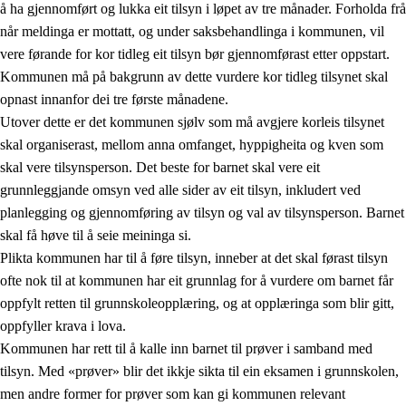
å ha gjennomført og lukka eit tilsyn i løpet av tre månader. Forholda frå
når meldinga er mottatt, og under saksbehandlinga i kommunen, vil
vere førande for kor tidleg eit tilsyn bør gjennomførast etter oppstart.
Kommunen må på bakgrunn av dette vurdere kor tidleg tilsynet skal
opnast innanfor dei tre første månadene.
Utover dette er det kommunen sjølv som må avgjere korleis tilsynet
skal organiserast, mellom anna omfanget, hyppigheita og kven som
skal vere tilsynsperson. Det beste for barnet skal vere eit
grunnleggjande omsyn ved alle sider av eit tilsyn, inkludert ved
planlegging og gjennomføring av tilsyn og val av tilsynsperson. Barnet
skal få høve til å seie meininga si.
Plikta kommunen har til å føre tilsyn, inneber at det skal førast tilsyn
ofte nok til at kommunen har eit grunnlag for å vurdere om barnet får
oppfylt retten til grunnskoleopplæring, og at opplæringa som blir gitt,
oppfyller krava i lova.
Kommunen har rett til å kalle inn barnet til prøver i samband med
tilsyn. Med «prøver» blir det ikkje sikta til ein eksamen i grunnskolen,
men andre former for prøver som kan gi kommunen relevant