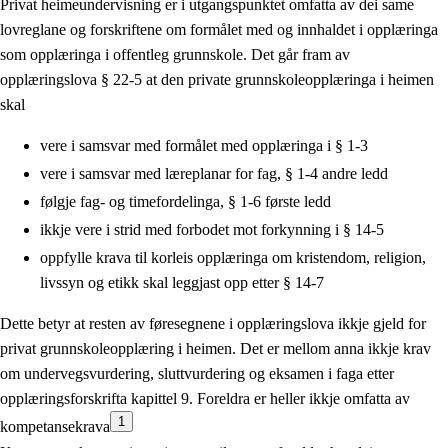
Privat heimeundervisning er i utgangspunktet omfatta av dei same
lovreglane og forskriftene om formålet med og innhaldet i opplæringa
som opplæringa i offentleg grunnskole. Det går fram av
opplæringslova § 22-5 at den private grunnskoleopplæringa i heimen
skal
vere i samsvar med formålet med opplæringa i § 1-3
vere i samsvar med læreplanar for fag, § 1-4 andre ledd
følgje fag- og timefordelinga, § 1-6 første ledd
ikkje vere i strid med forbodet mot forkynning i § 14-5
oppfylle krava til korleis opplæringa om kristendom, religion,
livssyn og etikk skal leggjast opp etter § 14-7
Dette betyr at resten av føresegnene i opplæringslova ikkje gjeld for
privat grunnskoleopplæring i heimen. Det er mellom anna ikkje krav
om undervegsvurdering, sluttvurdering og eksamen i faga etter
opplæringsforskrifta kapittel 9. Foreldra er heller ikkje omfatta av
1
kompetansekrava