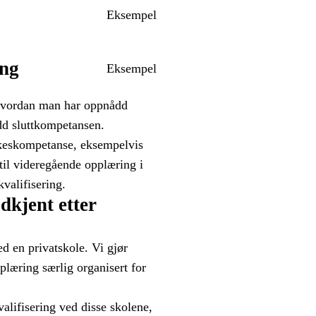
Eksempel
ing
Eksempel
 hvordan man har oppnådd
dd sluttkompetansen.
yrkeskompetanse, eksempelvis
 til videregående opplæring i
valifisering.
dkjent etter
ed en privatskole. Vi gjør
plæring særlig organisert for
valifisering ved disse skolene,