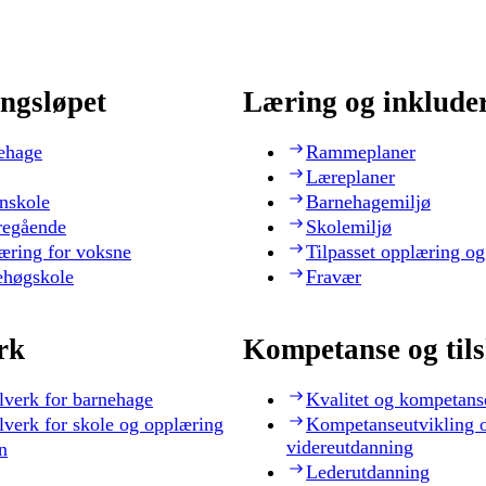
ngsløpet
Læring og inklude
ehage
Rammeplaner
Læreplaner
nskole
Barnehagemiljø
regående
Skolemiljø
æring for voksne
Tilpasset opplæring og
ehøgskole
Fravær
rk
Kompetanse og til
lverk for barnehage
Kvalitet og kompetans
lverk for skole og opplæring
Kompetanseutvikling 
videreutdanning
n
Lederutdanning