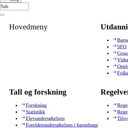
Hovedmeny
Utdanni
Barn
SFO
Grun
Vide
Oppl
Folk
Tall og forskning
Regelve
Forskning
Rege
Statistikk
Rege
Elevundersøkelsen
Tilsy
Foreldreundersøkelsen i barnehage