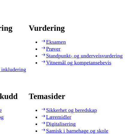
ring
Vurdering
Eksamen
Prøver
Standpunkt- og underveisvurdering
Vitnemål og kompetansebevis
 inkludering
skudd
Temasider
e
Sikkerhet og beredskap
og
Læremidler
Digitalisering
Samisk i barnehage og skole