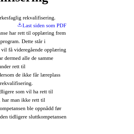
rkesfaglig rekvalifisering.
Last siden som PDF
e har rett til opplæring frem
program. Dette står i
 vil få videregående opplæring
har dermed alle de samme
der rett til
dersom de ikke får læreplass
rekvalifisering.
igere som vil ha rett til
 har man ikke rett til
 kompetansen ble oppnådd før
 den tidligere sluttkompetansen