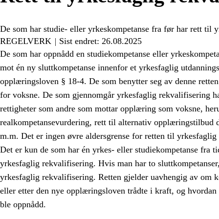
De som har studie- eller yrkeskompetanse fra før har rett til y
REGELVERK
Sist endret: 26.08.2025
De som har oppnådd en studiekompetanse eller yrkeskompetans
mot én ny sluttkompetanse innenfor et yrkesfaglig utdannings
opplæringsloven § 18-4. De som benytter seg av denne retten
for voksne. De som gjennomgår yrkesfaglig rekvalifisering 
rettigheter som andre som mottar opplæring som voksne, herun
realkompetansevurdering, rett til alternativ opplæringstilbud 
m.m. Det er ingen øvre aldersgrense for retten til yrkesfaglig 
Det er kun de som har én yrkes- eller studiekompetanse fra tidl
yrkesfaglig rekvalifisering. Hvis man har to sluttkompetanser,
yrkesfaglig rekvalifisering. Retten gjelder uavhengig av om
eller etter den nye opplæringsloven trådte i kraft, og hvordan
ble oppnådd.