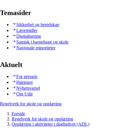
Temasider
Sikkerhet og beredskap
Læremidler
Digitalisering
Samisk i barnehage og skole
Nasjonale minoriteter
Aktuelt
For pressen
Høringer
Nyhetsvarsel
Om Udir
Regelverk for skole og opplæring
Forside
Regelverk for skole og opplæring
Opplæring i aktiviteter i dagliglivet (ADL)