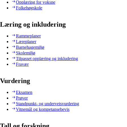
Opplæring for voksne
Folkehøgskole
Læring og inkludering
Rammeplaner
Læreplaner
Barnehagemiljø
Skolemiljø
Tilpasset opplæring og inkludering
Fravær
Vurdering
Eksamen
Prøver
Standpunkt- og underveisvurdering
Vitnemål og kompetansebevis
Tall og forskning