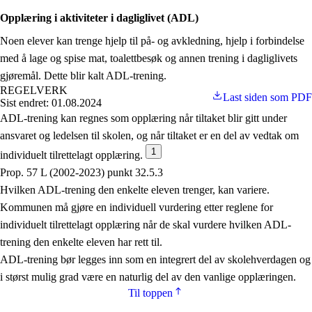
Opplæring i aktiviteter i dagliglivet (ADL)
Noen elever kan trenge hjelp til på- og avkledning, hjelp i forbindelse
med å lage og spise mat, toalettbesøk og annen trening i dagliglivets
gjøremål. Dette blir kalt ADL-trening.
REGELVERK
Last siden som PDF
Sist endret: 01.08.2024
ADL-trening kan regnes som opplæring når tiltaket blir gitt under
ansvaret og ledelsen til skolen, og når tiltaket er en del av vedtak om
1
individuelt tilrettelagt opplæring.
Prop. 57 L (2002-2023) punkt 32.5.3
Hvilken ADL-trening den enkelte eleven trenger, kan variere.
Kommunen må gjøre en individuell vurdering etter reglene for
individuelt tilrettelagt opplæring når de skal vurdere hvilken ADL-
trening den enkelte eleven har rett til.
ADL-trening bør legges inn som en integrert del av skolehverdagen og
i størst mulig grad være en naturlig del av den vanlige opplæringen.
Til toppen