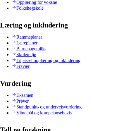
Opplæring for voksne
Folkehøgskole
Læring og inkludering
Rammeplaner
Læreplaner
Barnehagemiljø
Skolemiljø
Tilpasset opplæring og inkludering
Fravær
Vurdering
Eksamen
Prøver
Standpunkt- og underveisvurdering
Vitnemål og kompetansebevis
Tall og forskning