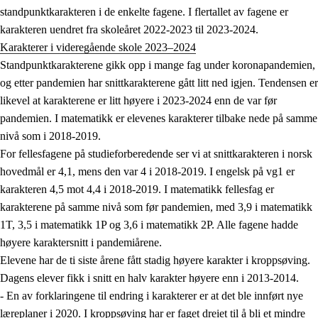
standpunktkarakteren i de enkelte fagene. I flertallet av fagene er
karakteren uendret fra skoleåret 2022-2023 til 2023-2024.
Karakterer i videregående skole 2023–2024
Standpunktkarakterene gikk opp i mange fag under koronapandemien,
og etter pandemien har snittkarakterene gått litt ned igjen. Tendensen er
likevel at karakterene er litt høyere i 2023-2024 enn de var før
pandemien. I matematikk er elevenes karakterer tilbake nede på samme
nivå som i 2018-2019.
For fellesfagene på studieforberedende ser vi at snittkarakteren i norsk
hovedmål er 4,1, mens den var 4 i 2018-2019. I engelsk på vg1 er
karakteren 4,5 mot 4,4 i 2018-2019. I matematikk fellesfag er
karakterene på samme nivå som før pandemien, med 3,9 i matematikk
1T, 3,5 i matematikk 1P og 3,6 i matematikk 2P. Alle fagene hadde
høyere karaktersnitt i pandemiårene.
Elevene har de ti siste årene fått stadig høyere karakter i kroppsøving.
Dagens elever fikk i snitt en halv karakter høyere enn i 2013-2014.
- En av forklaringene til endring i karakterer er at det ble innført nye
læreplaner i 2020. I kroppsøving har er faget dreiet til å bli et mindre