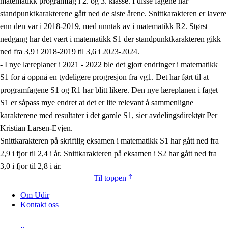
matematikk programfag i 2. og 3. klasse. I disse fagene har
standpunktkarakterene gått ned de siste årene. Snittkarakteren er lavere
enn den var i 2018-2019, med unntak av i matematikk R2. Størst
nedgang har det vært i matematikk S1 der standpunktkarakteren gikk
ned fra 3,9 i 2018-2019 til 3,6 i 2023-2024.
- I nye læreplaner i 2021 - 2022 ble det gjort endringer i matematikk
S1 for å oppnå en tydeligere progresjon fra vg1. Det har ført til at
programfagene S1 og R1 har blitt likere. Den nye læreplanen i faget
S1 er såpass mye endret at det er lite relevant å sammenligne
karakterene med resultater i det gamle S1, sier avdelingsdirektør Per
Kristian Larsen-Evjen.
Snittkarakteren på skriftlig eksamen i matematikk S1 har gått ned fra
2,9 i fjor til 2,4 i år. Snittkarakteren på eksamen i S2 har gått ned fra
3,0 i fjor til 2,8 i år.
Til toppen
Om Udir
Kontakt oss