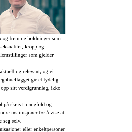
kap og fremme holdninger som
seksualitet, kropp og
blemstillinger som gjelder
ktuell og relevant, og vi
egnbueflagget gir et tydelig
e opp sitt verdigrunnlag, ikke
ol på skeivt mangfold og
dre institusjoner for å vise at
e seg selv.
nisasjoner eller enkeltpersoner