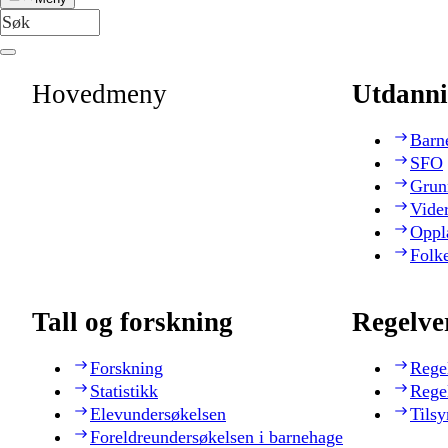
Hovedmeny
Utdanni
Barn
SFO
Grun
Vide
Oppl
Folk
Tall og forskning
Regelve
Forskning
Rege
Statistikk
Rege
Elevundersøkelsen
Tilsy
Foreldreundersøkelsen i barnehage