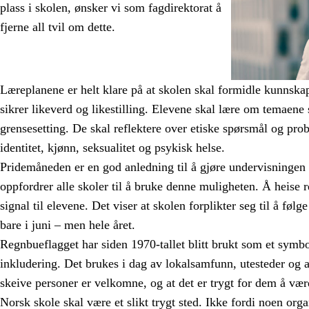
plass i skolen, ønsker vi som fagdirektorat å
fjerne all tvil om dette.
Læreplanene er helt klare på at skolen skal formidle kunns
sikrer likeverd og likestilling. Elevene skal lære om temaene 
grensesetting. De skal reflektere over etiske spørsmål og pro
identitet, kjønn, seksualitet og psykisk helse.
Pridemåneden er en god anledning til å gjøre undervisningen a
oppfordrer alle skoler til å bruke denne muligheten. Å heise r
signal til elevene. Det viser at skolen forplikter seg til å følg
bare i juni – men hele året.
Regnbueflagget har siden 1970-tallet blitt brukt som et symb
inkludering. Det brukes i dag av lokalsamfunn, utesteder og an
skeive personer er velkomne, og at det er trygt for dem å vær
Norsk skole skal være et slikt trygt sted. Ikke fordi noen orga