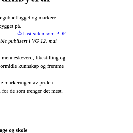
 regnbueflagget og markere
bygget på.
Last siden som PDF
 ble publisert i VG 12. mai
 menneskeverd, likestilling og
l formidle kunnskap og fremme
e markeringen av pride i
ed for de som trenger det mest.
age og skole