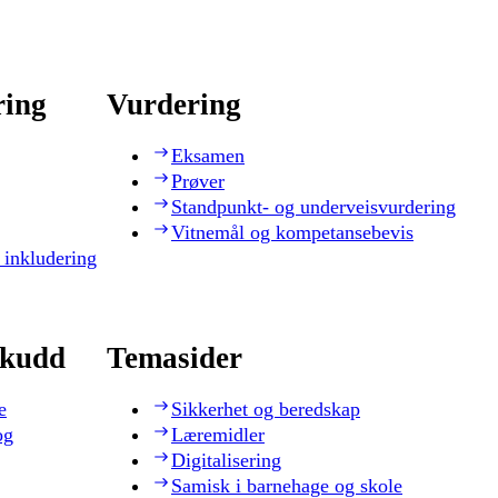
ring
Vurdering
Eksamen
Prøver
Standpunkt- og underveisvurdering
Vitnemål og kompetansebevis
 inkludering
skudd
Temasider
e
Sikkerhet og beredskap
og
Læremidler
Digitalisering
Samisk i barnehage og skole