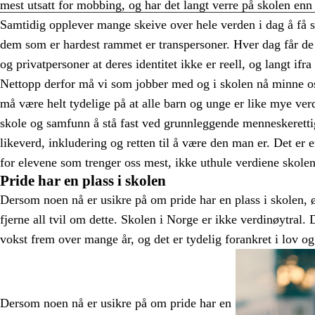
mest utsatt for mobbing, og har det langt verre på skolen en
Samtidig opplever mange skeive over hele verden i dag å få si
dem som er hardest rammet er transpersoner. Hver dag får de
og privatpersoner at deres identitet ikke er reell, og langt if
Nettopp derfor må vi som jobber med og i skolen nå minne os
må være helt tydelige på at alle barn og unge er like mye ve
skole og samfunn å stå fast ved grunnleggende menneskeretti
likeverd, inkludering og retten til å være den man er. Det er e
for elevene som trenger oss mest, ikke uthule verdiene skolen
Pride har en plass i skolen
Dersom noen nå er usikre på om pride har en plass i skolen, 
fjerne all tvil om dette. Skolen i Norge er ikke verdinøytral.
vokst frem over mange år, og det er tydelig forankret i lov og
Dersom noen nå er usikre på om pride har en