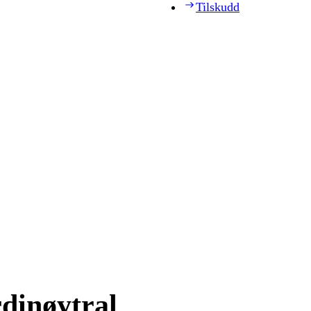
Tilskudd
rdinøytral