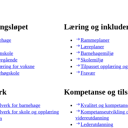
ngsløpet
Læring og inklude
ehage
Rammeplaner
Læreplaner
nskole
Barnehagemiljø
regående
Skolemiljø
æring for voksne
Tilpasset opplæring og
ehøgskole
Fravær
rk
Kompetanse og til
lverk for barnehage
Kvalitet og kompetans
lverk for skole og opplæring
Kompetanseutvikling 
videreutdanning
n
Lederutdanning