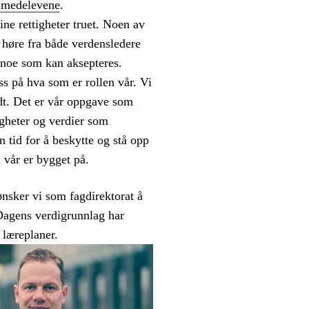
n medelevene
.
ne rettigheter truet. Noen av
 høre fra både verdensledere
ra noe som kan aksepteres.
s på hva som er rollen vår. Vi
rdt. Det er vår oppgave som
gheter og verdier som
n tid for å beskytte og stå opp
 vår er bygget på.
ønsker vi som fagdirektorat å
 Dagens verdigrunnlag har
 læreplaner.