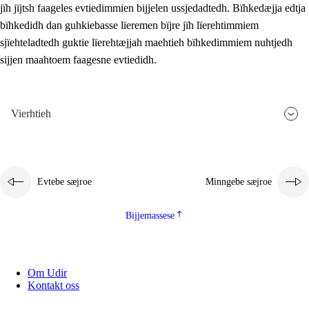
jïh jïjtsh faageles evtiedimmien bijjelen ussjedadtedh. Bïhkedæjja edtja
bïhkedidh dan guhkiebasse lïeremen bïjre jïh lïerehtimmiem
sjïehteladtedh guktie lïerehtæjjah maehtieh bïhkedimmiem nuhtjedh
sijjen maahtoem faagesne evtiedidh.
Vierhtieh
Evtebe sæjroe
Minngebe sæjroe
Bijjemassese
Om Udir
Kontakt oss