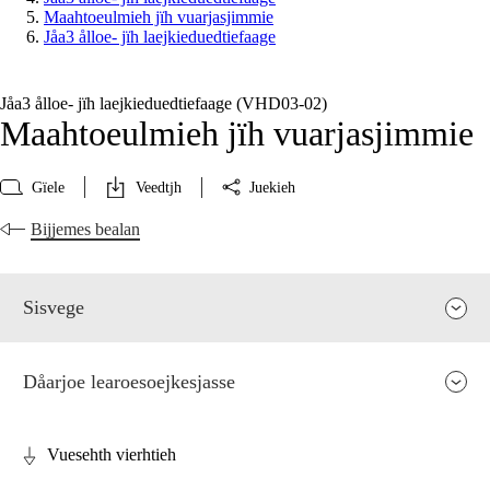
Maahtoeulmieh jïh vuarjasjimmie
Jåa3 ålloe- jïh laejkieduedtiefaage
Jåa3 ålloe- jïh laejkieduedtiefaage (VHD03‑02)
Maahtoeulmieh jïh vuarjasjimmie
Gïele
Veedtjh
Juekieh
Bijjemes bealan
Sisvege
Dåarjoe learoesoejkesjasse
Vuesehth vierhtieh
Faagen relevaanse jïh vihkeles aarvoeh