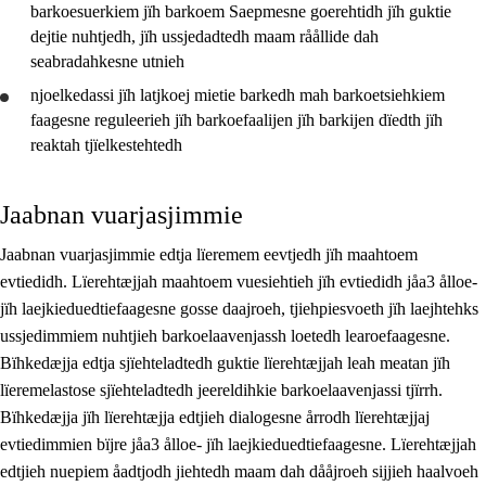
barkoesuerkiem jïh barkoem Saepmesne goerehtidh jïh guktie
dejtie nuhtjedh, jïh
ussjedadtedh
maam råållide dah
seabradahkesne utnieh
njoelkedassi jïh latjkoej mietie barkedh mah barkoetsiehkiem
faagesne reguleerieh jïh barkoefaalijen jïh barkijen dïedth jïh
reaktah tjïelkestehtedh
Jaabnan vuarjasjimmie
Jaabnan vuarjasjimmie edtja lïeremem eevtjedh jïh maahtoem
evtiedidh. Lïerehtæjjah maahtoem vuesiehtieh jïh evtiedidh jåa3 ålloe-
jïh laejkieduedtiefaagesne gosse daajroeh, tjiehpiesvoeth jïh laejhtehks
ussjedimmiem nuhtjieh barkoelaavenjassh loetedh learoefaagesne.
Bïhkedæjja edtja sjïehteladtedh guktie lïerehtæjjah leah meatan jïh
lïeremelastose sjïehteladtedh jeereldihkie barkoelaavenjassi tjïrrh.
Bïhkedæjja jïh lïerehtæjja edtjieh dialogesne årrodh lïerehtæjjaj
evtiedimmien bïjre jåa3 ålloe- jïh laejkieduedtiefaagesne. Lïerehtæjjah
edtjieh nuepiem åadtjodh jiehtedh maam dah dååjroeh sijjieh haalvoeh