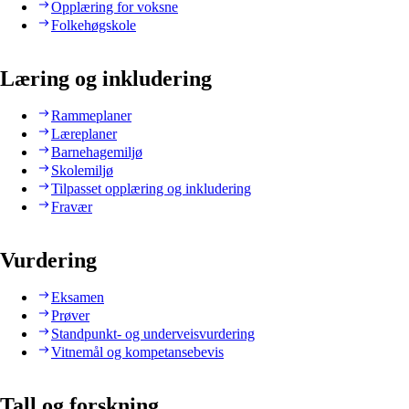
Opplæring for voksne
Folkehøgskole
Læring og inkludering
Rammeplaner
Læreplaner
Barnehagemiljø
Skolemiljø
Tilpasset opplæring og inkludering
Fravær
Vurdering
Eksamen
Prøver
Standpunkt- og underveisvurdering
Vitnemål og kompetansebevis
Tall og forskning