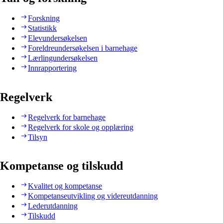
Forskning
Statistikk
Elevundersøkelsen
Foreldreundersøkelsen i barnehage
Lærlingundersøkelsen
Innrapportering
Regelverk
Regelverk for barnehage
Regelverk for skole og opplæring
Tilsyn
Kompetanse og tilskudd
Kvalitet og kompetanse
Kompetanseutvikling og videreutdanning
Lederutdanning
Tilskudd