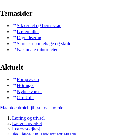
Temasider
Sikkerhet og beredskap
Læremidler
Digitalisering
Samisk i barnehage og skole
Nasjonale minoriteter
Aktuelt
For pressen
Høringer
Nyhetsvarsel
Om Udir
Maahtoeulmieh jïh vuarjasjimmie
Læring og trivsel
Læreplanverket
Learoesoejkesjh
Jåa3 ålloe- jïh laejkieduedtiefaage