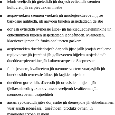
ïebnh veeljedh jïh gïetedidh jïh dorjesh evtiedidh saemien
kultuvren jïh aerpievuekien mietie
aerpievuekien saemien vuekieh jïh möölegeektievoeth jïjtse
barkosne
nuhtjedh
, jïh aarvoen bijjelen
ussjedadtedh
dejstie
dorjesh evtiedidh ovmessie ålloe- jïh laejkieduedtieteknihkine jïh
ektiedimmien bijjelen
ussjedadtedh
ïebneåtnoen, kvaliteeten,
klaerieveeljemen jïh funksjonaliteeten gaskem
aerpievuekien duedtiedorjesh darjodh jïjtse jallh jeatjah veeljeme
regijovneste jïh jeerehtsi jïh gellievoeten bijjelen
ussjedadtedh
duedtieaerpievuekine jïh kultuvreaerpesne Saepmesne
funksjovnem, kvaliteetem jïh nænnoesvoetem
vuarjasjidh
jïh
buerkiestidh
ovmessie ålloe- jïh laejkiedorjesinie
duedtiem gorredidh, dåvvodh jïh orresistie
nuhtjedh
jïh
tjïelkestehtedh guktie ovmessie veeljemh kvaliteetem jïh
nænnoesvoetem baajnehtieh
åasam ryöknedidh jïjtse dorjesidie jïh dïenesjidie jïh ektiedimmiem
vuarjasjidh
ïebneåasaj, tïjjeåtnoen, produksjovnen jïh
maarkedeaarvoen gaskem