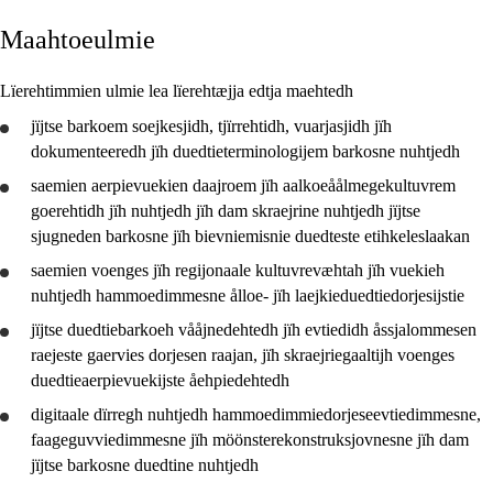
Maahtoeulmie
Jarngebiehkieh
Dåaresthfaageles teemah
Lïerehtimmien ulmie lea lïerehtæjja edtja maehtedh
Vihkeles tjiehpiesvoeth
jïjtse barkoem
soejkesjidh
,
tjïrrehtidh
,
vuarjasjidh
jïh
dokumenteeredh jïh duedtieterminologijem barkosne
nuhtjedh
saemien aerpievuekien daajroem jïh aalkoeåålmegekultuvrem
goerehtidh
jïh
nuhtjedh
jïh dam skraejrine
nuhtjedh
jïjtse
sjugneden barkosne jïh bievniemisnie duedteste etihkeleslaakan
Jåa3 ålloe- jïh laejkieduedtiefaage
saemien voenges jïh regijonaale kultuvrevæhtah jïh vuekieh
nuhtjedh
hammoedimmesne ålloe- jïh laejkieduedtiedorjesijstie
jïjtse duedtiebarkoeh vååjnedehtedh jïh
evtiedidh
åssjalommesen
raejeste gaervies dorjesen raajan, jïh skraejriegaaltijh voenges
duedtieaerpievuekijste åehpiedehtedh
digitaale dïrregh
nuhtjedh
hammoedimmiedorjeseevtiedimmesne,
faageguvviedimmesne jïh möönsterekonstruksjovnesne jïh dam
jïjtse barkosne duedtine
nuhtjedh