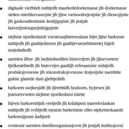
digitaale vierhtieh
nuhtjedh
maarkededoekemasse jïh doekemasse
sïelten mierhkevaarojste jïh jïjtse vætnoedorjesijstie jïh dïenesjijstie
jïh gaskesadtemisnie åestijigujmie jïh jeatjah
laavenjostoeguejmiejgujmie
sïejhme njoelkedassh voestesaajhterereaktan bïjre jïjtse barkosne
nuhtjedh
jïh gaaltijeåtnoen jïh gaaltijevuesiehtimmiej bijjeli
ussjedadtedh
saemien ålloe- jïh laejkieduedtien histovrijem jïh jïjtsevoetem
tjïelkestehtedh jïh histovrijes gaaltijh referaansine
nuhtjedh
produksjovnesne jïh rekonstruksjovnesne dorjesijstie naemhtie
guktie gåarede dam gïehtjedidh
barkoem
soejkesjidh
jïh
tjïrrehtidh
healsoen, byjresen jïh
jearsoesvoeten sïejhme njoelkedassi mietie
hijven barkoerutijnh veeljedh jïh kråahpem maereleslaakan
nuhtjedh
jïh svihtjedh mearan barkeminie olles nipkemeskaarah
barkoesijjesne åadtjoeh
ovmessie saemien duedtieorganisasjovni jïh jeatjah institusjovni