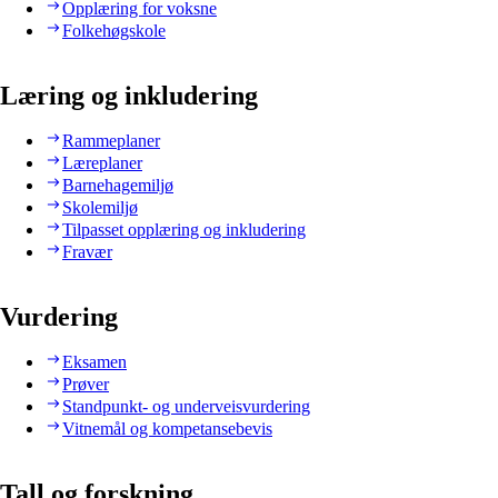
Opplæring for voksne
Folkehøgskole
Læring og inkludering
Rammeplaner
Læreplaner
Barnehagemiljø
Skolemiljø
Tilpasset opplæring og inkludering
Fravær
Vurdering
Eksamen
Prøver
Standpunkt- og underveisvurdering
Vitnemål og kompetansebevis
Tall og forskning