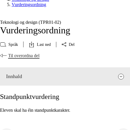
Vurderingsordning
Teknologi og design (TPR01‑02)
Vurderingsordning
Språk
Last ned
Del
Til overordna del
Innhald
Standpunktvurdering
Eleven skal ha éin standpunktkarakter.
Fagrelevans og sentrale verdiar