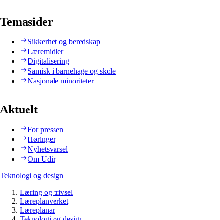
Temasider
Sikkerhet og beredskap
Læremidler
Digitalisering
Samisk i barnehage og skole
Nasjonale minoriteter
Aktuelt
For pressen
Høringer
Nyhetsvarsel
Om Udir
Teknologi og design
Læring og trivsel
Læreplanverket
Læreplanar
Teknologi og design