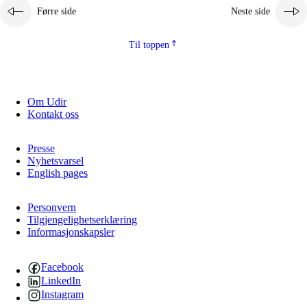
Førre side
Neste side
Kjerneelement
Til toppen
Om Udir
Kontakt oss
Presse
Nyhetsvarsel
English pages
Personvern
Tilgjengelighetserklæring
Informasjonskapsler
Facebook
LinkedIn
Instagram