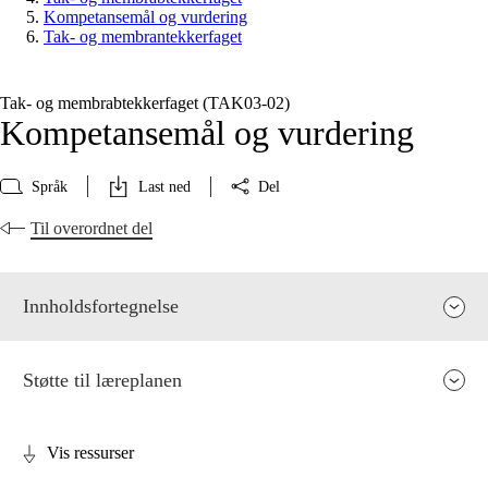
Kompetansemål og vurdering
Tak- og membrantekkerfaget
Tak- og membrabtekkerfaget (TAK03‑02)
Kompetansemål og vurdering
Språk
Last ned
Del
Til overordnet del
Innholdsfortegnelse
Støtte til læreplanen
Vis ressurser
Fagets relevans og sentrale verdier