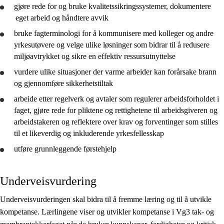
gjøre rede for
og
bruke
kvalitetssikringssystemer,
dokumentere
eget arbeid og håndtere avvik
bruke
fagterminologi for å kommunisere med kolleger og andre
yrkesutøvere og velge ulike løsninger som bidrar til å redusere
miljøavtrykket og sikre en effektiv ressursutnyttelse
vurdere
ulike situasjoner der varme arbeider kan forårsake brann
og
gjennomføre
sikkerhetstiltak
arbeide etter regelverk og avtaler som regulerer arbeidsforholdet i
faget,
gjøre rede for
pliktene og rettighetene til arbeidsgiveren og
arbeidstakeren og
reflektere
over krav og forventinger som stilles
til et likeverdig og inkluderende yrkesfellesskap
utføre grunnleggende førstehjelp
Underveisvurdering
Underveisvurderingen skal bidra til å fremme læring og til å utvikle
kompetanse. Lærlingene viser og utvikler kompetanse i Vg3 tak- og