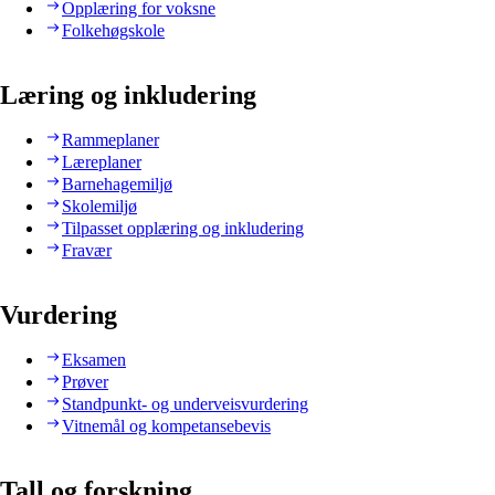
Opplæring for voksne
Folkehøgskole
Læring og inkludering
Rammeplaner
Læreplaner
Barnehagemiljø
Skolemiljø
Tilpasset opplæring og inkludering
Fravær
Vurdering
Eksamen
Prøver
Standpunkt- og underveisvurdering
Vitnemål og kompetansebevis
Tall og forskning