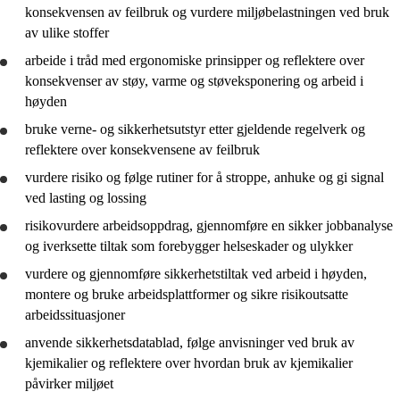
konsekvensen av feilbruk og
vurdere
miljøbelastningen ved bruk
av ulike stoffer
arbeide i tråd med ergonomiske prinsipper og
reflektere
over
konsekvenser av støy, varme og støveksponering og arbeid i
høyden
bruke
verne- og sikkerhetsutstyr etter gjeldende regelverk og
reflektere
over konsekvensene av feilbruk
vurdere
risiko og følge rutiner for å stroppe, anhuke og gi signal
ved lasting og lossing
risikovurdere arbeidsoppdrag,
gjennomføre
en sikker jobbanalyse
og iverksette tiltak som forebygger helseskader og ulykker
vurdere
og
gjennomføre
sikkerhetstiltak ved arbeid i høyden,
montere og
bruke
arbeidsplattformer og sikre risikoutsatte
arbeidssituasjoner
anvende
sikkerhetsdatablad, følge anvisninger ved bruk av
kjemikalier og
reflektere
over hvordan bruk av kjemikalier
påvirker miljøet