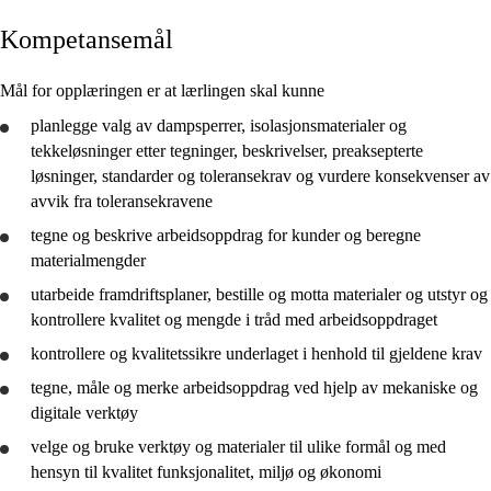
Kompetansemål
Kjerneelementer
Tverrfaglige temaer
Mål for opplæringen er at lærlingen skal kunne
Grunnleggende ferdigheter
planlegge
valg av dampsperrer, isolasjonsmaterialer og
tekkeløsninger etter tegninger, beskrivelser, preaksepterte
løsninger, standarder og toleransekrav og
vurdere
konsekvenser av
avvik fra toleransekravene
tegne og
beskrive
arbeidsoppdrag for kunder og beregne
Tak- og membrantekkerfaget
materialmengder
utarbeide framdriftsplaner, bestille og motta materialer og utstyr og
kontrollere kvalitet og mengde i tråd med arbeidsoppdraget
kontrollere og kvalitetssikre underlaget i henhold til gjeldene krav
tegne, måle og merke arbeidsoppdrag ved hjelp av mekaniske og
digitale verktøy
velge og
bruke
verktøy og materialer til ulike formål og med
hensyn til kvalitet funksjonalitet, miljø og økonomi