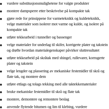
vurdere
substitusjonsmulighetene for valgte produkter
montere dampsperre etter beskrivelse på kompakte tak
gjøre rede for
prinsippene for varmeteknikk og kuldeteknikk,
velge materialer som isolerer mot varme og kulde, og isolere på
kompakte tak
utføre tekkearbeid i tunneller og bassenger
velge materialer for underlag til skifer, korrigerte plater og takstein
og
drøfte
hvordan materialegenskaper påvirker sluttresultatet
utføre tekkearbeid på skråtak med shingel, rullevarer, korrugerte
plater og takstein
velge lengder og plassering av mekaniske festemidler til skrå og
flate tak, og montere dem
utføre ettlags og tolags tekking med alle taktekkematerialer
bruke
mekaniske festemidler til skrå og flate tak
montere, demontere og remontere beslag
anvende
flytende bitumen og lim til klebing,
vurdere