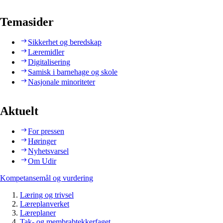
Temasider
Sikkerhet og beredskap
Læremidler
Digitalisering
Samisk i barnehage og skole
Nasjonale minoriteter
Aktuelt
For pressen
Høringer
Nyhetsvarsel
Om Udir
Kompetansemål og vurdering
Læring og trivsel
Læreplanverket
Læreplaner
Tak- og membrabtekkerfaget