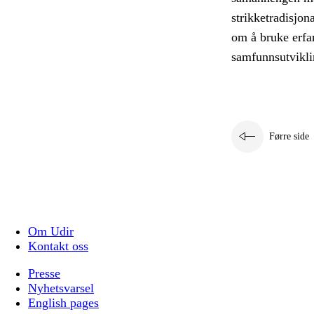
strikketradisjon
om å bruke erfar
samfunnsutvikli
Førre side
Om Udir
Kontakt oss
Presse
Nyhetsvarsel
English pages