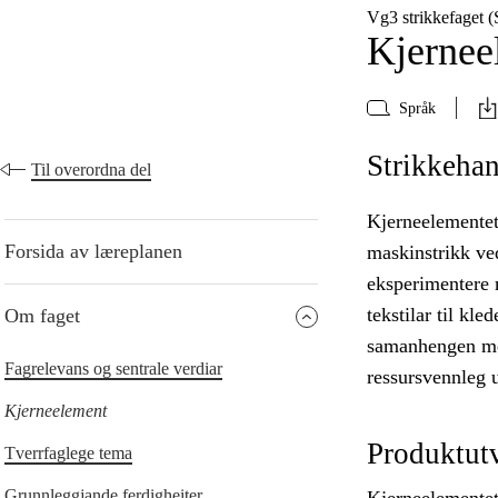
Vg3 strikkefaget 
Kjernee
Språk
Strikkehan
Til overordna del
Kjerneelementet
Forsida av læreplanen
maskinstrikk ved
eksperimentere 
tekstilar til kl
Om faget
samanhengen mel
Fagrelevans og sentrale verdiar
ressursvennleg u
Kjerneelement
Produktutv
Tverrfaglege tema
Grunnleggjande ferdigheiter