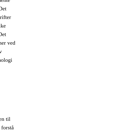
hente
Det
ifter
ike
Det
ner ved
v
nologi
n til
 forstå