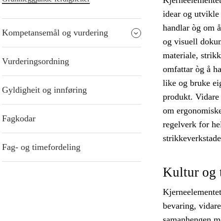
Kjerneelementet
idear og utvikle
handlar òg om å 
Kompetansemål og vurdering
og visuell doku
materiale, stri
Vurderingsordning
omfattar òg å ha
like og bruke e
Gyldigheit og innføring
produkt. Vidare
om ergonomiske 
Fagkodar
regelverk for he
strikkeverkstade
Fag- og timefordeling
Kultur og 
Kjerneelementet 
bevaring, vidare
samanhengen mel