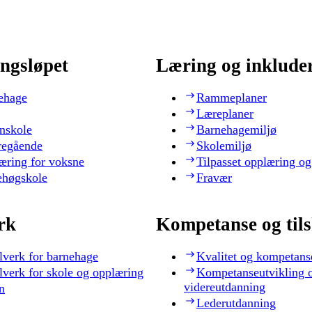
ngsløpet
Læring og inklude
ehage
Rammeplaner
Læreplaner
nskole
Barnehagemiljø
regående
Skolemiljø
æring for voksne
Tilpasset opplæring og
ehøgskole
Fravær
rk
Kompetanse og til
lverk for barnehage
Kvalitet og kompetans
lverk for skole og opplæring
Kompetanseutvikling 
videreutdanning
n
Lederutdanning