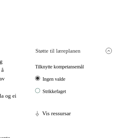
Støtte til læreplanen
og
Tilknytte kompetansemål
 å
av
Ingen valde
Strikkefaget
a og ei
Vis ressursar