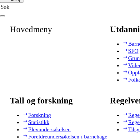
Hovedmeny
Utdanni
Barn
SFO
Grun
Vide
Oppl
Folk
Tall og forskning
Regelve
Forskning
Rege
Statistikk
Rege
Elevundersøkelsen
Tilsy
Foreldreundersøkelsen i barnehage