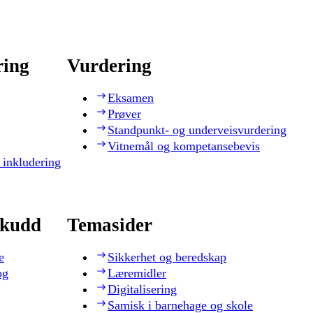
ring
Vurdering
Eksamen
Prøver
Standpunkt- og underveisvurdering
Vitnemål og kompetansebevis
 inkludering
skudd
Temasider
e
Sikkerhet og beredskap
og
Læremidler
Digitalisering
Samisk i barnehage og skole