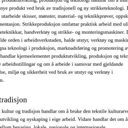
 produktutvikling, produksjon og teknologi handlar om å inn
 nye produkt ved bruk av tradisjonell og ny strikketeknologi. 
utarbeide skisser, mønster, material- og teknikkprøver, oppskr
mentasjon. Strikkeproduksjon omfattar praktisk arbeid med ul
kketeknikkar, handverktøy og strikke- og monteringsmaskiner. 
lde orden i arbeidsverkstaden, halde utstyr, verktøy og maski
igna teknologi i produksjon, marknadsføring og promotering a
 handlar kjerneelementet produktutvikling, produksjon og tek
arbeidsstillingar og om å arbeide i samsvar med gjeldande
lse, miljø og sikkerheit ved bruk av utstyr og verktøy i
n.
tradisjon
kultur og tradisjon handlar om å bruke den tekstile kulturarve
utvikling og nyskaping i eige arbeid. Vidare handlar det om å
lom bevaring, lokale, nasjonale og internasjonale