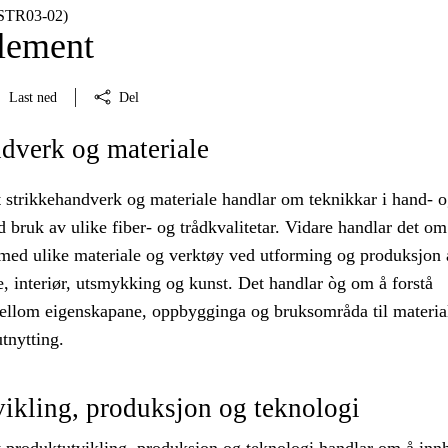
(STR03‑02)
lement
Last ned
Del
dverk og materiale
 strikkehandverk og materiale handlar om teknikkar i hand- 
 bruk av ulike fiber- og trådkvalitetar. Vidare handlar det om
med ulike materiale og verktøy ved utforming og produksjon 
ede, interiør, utsmykking og kunst. Det handlar òg om å forstå
lom eigenskapane, oppbygginga og bruksområda til material
tnytting.
ikling, produksjon og teknologi