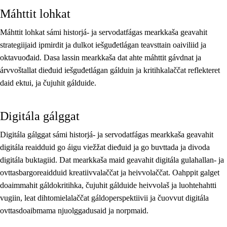
Máhttit lohkat
Máhttit lohkat sámi historjá- ja servodatfágas mearkkaša geavahit
strategiijaid ipmirdit ja dulkot iešguđetlágan teavsttain oaiviliid ja
oktavuođaid. Dasa lassin mearkkaša dat ahte máhttit gávdnat ja
árvvoštallat dieđuid iešguđetlágan gálduin ja kritihkalaččat reflekteret
daid ektui, ja čujuhit gálduide.
Digitála gálggat
Digitála gálggat sámi historjá- ja servodatfágas mearkkaša geavahit
digitála reaidduid go áigu viežžat dieđuid ja go buvttada ja divoda
digitála buktagiid. Dat mearkkaša maid geavahit digitála gulahallan- ja
ovttasbargoreaidduid kreatiivvalaččat ja heivvolaččat. Oahppit galget
doaimmahit gáldokritihka, čujuhit gálduide heivvolaš ja luohtehahtti
vugiin, leat dihtomielalaččat gáldoperspektiivii ja čuovvut digitála
ovttasdoaibmama njuolggadusaid ja norpmaid.