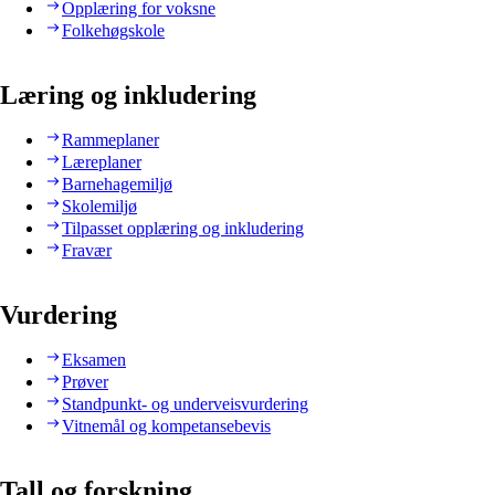
Opplæring for voksne
Folkehøgskole
Læring og inkludering
Rammeplaner
Læreplaner
Barnehagemiljø
Skolemiljø
Tilpasset opplæring og inkludering
Fravær
Vurdering
Eksamen
Prøver
Standpunkt- og underveisvurdering
Vitnemål og kompetansebevis
Tall og forskning