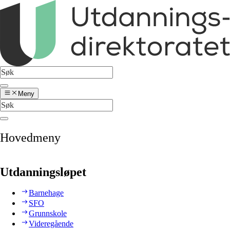
Meny
Hovedmeny
Utdanningsløpet
Barnehage
SFO
Grunnskole
Videregående