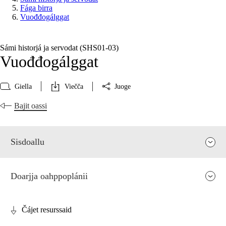
Fága birra
Vuođđogálggat
Sámi historjá ja servodat (SHS01‑03)
Vuođđogálggat
Giella
Viečča
Juoge
Bajit oassi
Sisdoallu
Doarjja oahppoplánii
Čájet resurssaid
Fága relevánsa ja guovddáš árvvut