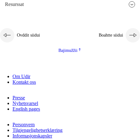
Resurssat
Ovddit siidui
Boahtte siidui
Bajimužžii
Om Udir
Kontakt oss
Presse
Nyhetsvarsel
English pages
Personvern
Tilgjengelighetserklæring
Informasjonskapsler