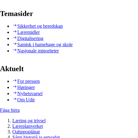
Temasider
Sikkerhet og beredskap
Læremidler
Digitalisering
Samisk i barnehage og skole
Nasjonale minoriteter
Aktuelt
For pressen
Høringer
Nyhetsvarsel
Om Udir
Fága birra
Læring og trivsel
Læreplanverket
Oahppoplánat
Sámi historjá ja servodat