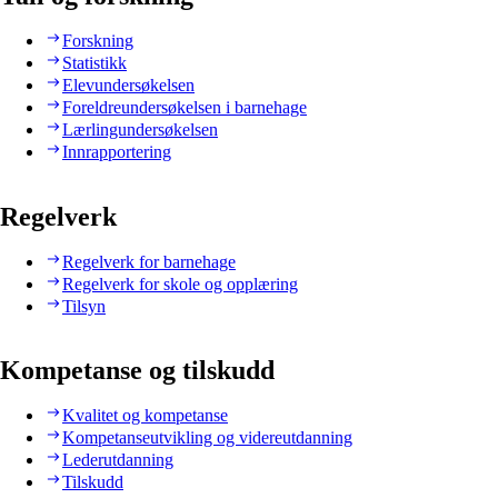
Forskning
Statistikk
Elevundersøkelsen
Foreldreundersøkelsen i barnehage
Lærlingundersøkelsen
Innrapportering
Regelverk
Regelverk for barnehage
Regelverk for skole og opplæring
Tilsyn
Kompetanse og tilskudd
Kvalitet og kompetanse
Kompetanseutvikling og videreutdanning
Lederutdanning
Tilskudd