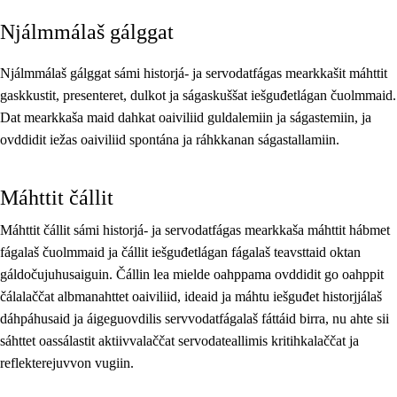
Njálmmálaš gálggat
Guovddášelemeanttat
Fágaidrasttideaddji fáttát
Njálmmálaš gálggat sámi historjá- ja servodatfágas mearkkašit máhttit
gaskkustit, presenteret, dulkot ja ságaskuššat iešguđetlágan čuolmmaid.
Vuođđogálggat
Dat mearkkaša maid dahkat oaiviliid guldalemiin ja ságastemiin, ja
ovddidit iežas oaiviliid spontána ja ráhkkanan ságastallamiin.
Máhttit čállit
Máhttit čállit sámi historjá- ja servodatfágas mearkkaša máhttit hábmet
fágalaš čuolmmaid ja čállit iešguđetlágan fágalaš teavsttaid oktan
gáldočujuhusaiguin. Čállin lea mielde oahppama ovddidit go oahppit
čálalaččat albmanahttet oaiviliid, ideaid ja máhtu iešguđet historjjálaš
dáhpáhusaid ja áigeguovdilis servvodatfágalaš fáttáid birra, nu ahte sii
sáhttet oassálastit aktiivvalaččat servodateallimis kritihkalaččat ja
reflekterejuvvon vugiin.