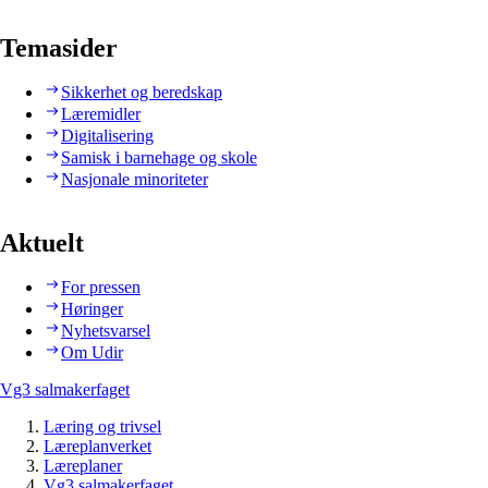
Temasider
Sikkerhet og beredskap
Læremidler
Digitalisering
Samisk i barnehage og skole
Nasjonale minoriteter
Aktuelt
For pressen
Høringer
Nyhetsvarsel
Om Udir
Vg3 salmakerfaget
Læring og trivsel
Læreplanverket
Læreplaner
Vg3 salmakerfaget