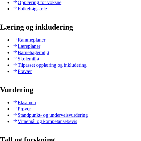
Opplæring for voksne
Folkehøgskole
Læring og inkludering
Rammeplaner
Læreplaner
Barnehagemiljø
Skolemiljø
Tilpasset opplæring og inkludering
Fravær
Vurdering
Eksamen
Prøver
Standpunkt- og underveisvurdering
Vitnemål og kompetansebevis
Tall og forskning