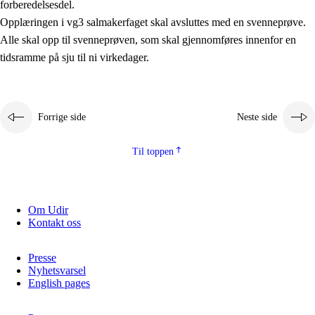
forberedelsesdel.
Kjerneelementer
Opplæringen i vg3 salmakerfaget skal avsluttes med en svenneprøve.
Alle skal opp til svenneprøven, som skal gjennomføres innenfor en
Tverrfaglige temaer
tidsramme på sju til ni virkedager.
Grunnleggende ferdigheter
Forrige side
Neste side
Til toppen
Om Udir
Kontakt oss
Presse
Nyhetsvarsel
English pages