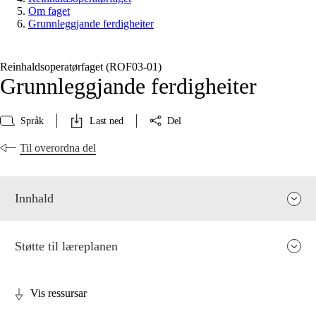
Om faget
Grunnleggjande ferdigheiter
Reinhaldsoperatørfaget (ROF03‑01)
Grunnleggjande ferdigheiter
Språk
Last ned
Del
Til overordna del
Innhald
Støtte til læreplanen
Vis ressursar
Fagrelevans og sentrale verdiar