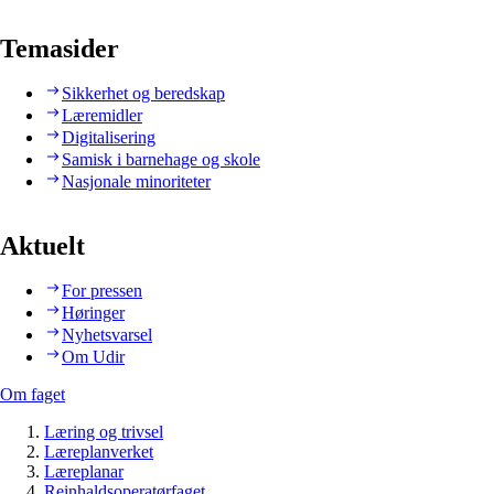
Temasider
Sikkerhet og beredskap
Læremidler
Digitalisering
Samisk i barnehage og skole
Nasjonale minoriteter
Aktuelt
For pressen
Høringer
Nyhetsvarsel
Om Udir
Om faget
Læring og trivsel
Læreplanverket
Læreplanar
Reinhaldsoperatørfaget