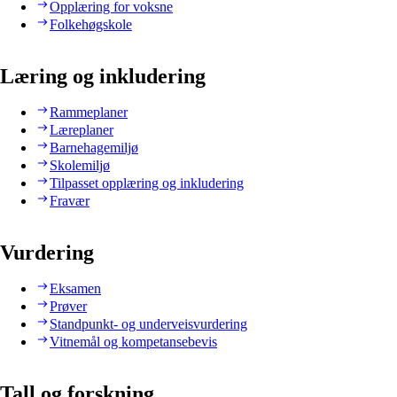
Opplæring for voksne
Folkehøgskole
Læring og inkludering
Rammeplaner
Læreplaner
Barnehagemiljø
Skolemiljø
Tilpasset opplæring og inkludering
Fravær
Vurdering
Eksamen
Prøver
Standpunkt- og underveisvurdering
Vitnemål og kompetansebevis
Tall og forskning