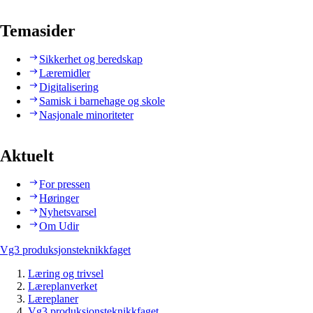
Temasider
Sikkerhet og beredskap
Læremidler
Digitalisering
Samisk i barnehage og skole
Nasjonale minoriteter
Aktuelt
For pressen
Høringer
Nyhetsvarsel
Om Udir
Vg3 produksjonsteknikkfaget
Læring og trivsel
Læreplanverket
Læreplaner
Vg3 produksjonsteknikkfaget