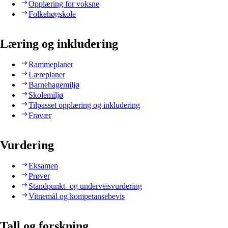
Opplæring for voksne
Folkehøgskole
Læring og inkludering
Rammeplaner
Læreplaner
Barnehagemiljø
Skolemiljø
Tilpasset opplæring og inkludering
Fravær
Vurdering
Eksamen
Prøver
Standpunkt- og underveisvurdering
Vitnemål og kompetansebevis
Tall og forskning