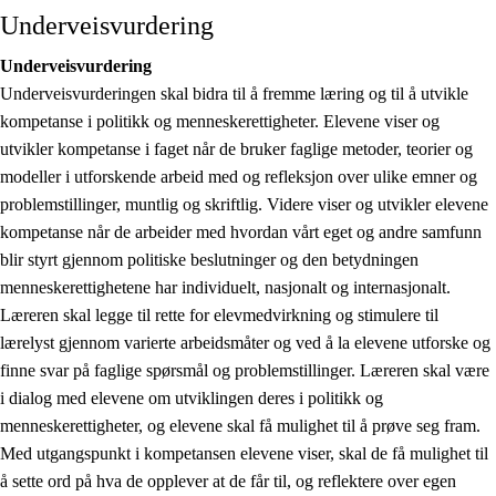
Underveisvurdering
Underveisvurdering
Underveisvurderingen skal bidra til å fremme læring og til å utvikle
kompetanse i politikk og menneskerettigheter. Elevene viser og
utvikler kompetanse i faget når de bruker faglige metoder, teorier og
modeller i utforskende arbeid med og refleksjon over ulike emner og
problemstillinger, muntlig og skriftlig. Videre viser og utvikler elevene
kompetanse når de arbeider med hvordan vårt eget og andre samfunn
blir styrt gjennom politiske beslutninger og den betydningen
menneskerettighetene har individuelt, nasjonalt og internasjonalt.
Læreren skal legge til rette for elevmedvirkning og stimulere til
lærelyst gjennom varierte arbeidsmåter og ved å la elevene utforske og
finne svar på faglige spørsmål og problemstillinger. Læreren skal være
i dialog med elevene om utviklingen deres i politikk og
menneskerettigheter, og elevene skal få mulighet til å prøve seg fram.
Med utgangspunkt i kompetansen elevene viser, skal de få mulighet til
å sette ord på hva de opplever at de får til, og reflektere over egen