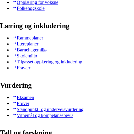
Opplæring for voksne
Folkehøgskole
Læring og inkludering
Rammeplaner
Læreplaner
Barnehagemiljø
Skolemiljø
Tilpasset opplæring og inkludering
Fravær
Vurdering
Eksamen
Prøver
Standpunkt- og underveisvurdering
Vitnemål og kompetansebevis
Tall og forskning