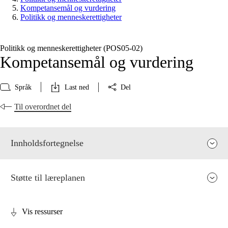
Kompetansemål og vurdering
Politikk og menneskerettigheter
Politikk og menneskerettigheter (POS05‑02)
Kompetansemål og vurdering
Språk
Last ned
Del
Til overordnet del
Innholdsfortegnelse
Støtte til læreplanen
Vis ressurser
Fagets relevans og sentrale verdier