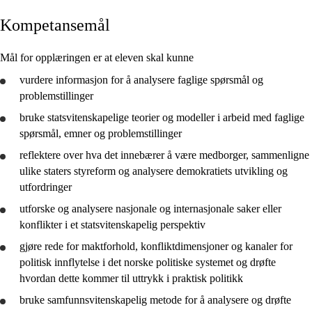
Kompetansemål
Kjerneelementer
Tverrfaglige temaer
Mål for opplæringen er at eleven skal kunne
Grunnleggende ferdigheter
vurdere
informasjon for å
analysere
faglige spørsmål og
problemstillinger
bruke
statsvitenskapelige teorier og modeller i arbeid med faglige
spørsmål, emner og problemstillinger
reflektere
over hva det innebærer å være medborger,
sammenligne
Politikk og menneskerettigheter
ulike staters styreform og
analysere
demokratiets utvikling og
utfordringer
utforske
og
analysere
nasjonale og internasjonale saker eller
konflikter i et statsvitenskapelig perspektiv
gjøre rede for
maktforhold, konfliktdimensjoner og kanaler for
politisk innflytelse i det norske politiske systemet og
drøfte
hvordan dette kommer til uttrykk i praktisk politikk
bruke
samfunnsvitenskapelig metode for å
analysere
og
drøfte