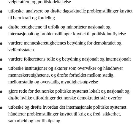
velgeratferd og politisk deltakelse
utforske
,
analysere
og
drøfte
dagsaktuelle problemstillinger knyttet
til bærekraft og fordeling
drøfte
rettighetene til urfolk og minoriteter nasjonalt og
internasjonalt og problemstillinger knyttet til politisk innflytelse
vurdere
menneskerettighetenes betydning for demokratiet og
velferdsstaten
vurdere
folkerettens rolle og betydning nasjonalt og internasjonalt
utforske
institusjoner og aktører som overvåker og håndhever
menneskerettighetene, og
drøfte
forholdet mellom statlig,
mellomstatlig og overstatlig myndighetsutøvelse
gjøre rede for
det norske politiske systemet lokalt og nasjonalt og
drøfte
hvilke utfordringer det norske demokratiet står overfor
utforske
og
drøfte
hvordan det internasjonale politiske systemet
håndterer problemstillinger knyttet til krig og fred, sikkerhet,
samarbeid og konfliktløsing