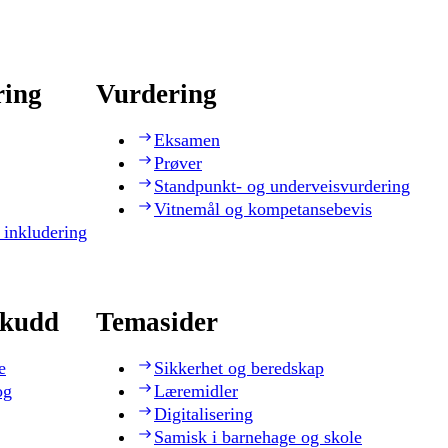
ring
Vurdering
Eksamen
Prøver
Standpunkt- og underveisvurdering
Vitnemål og kompetansebevis
 inkludering
skudd
Temasider
e
Sikkerhet og beredskap
og
Læremidler
Digitalisering
Samisk i barnehage og skole