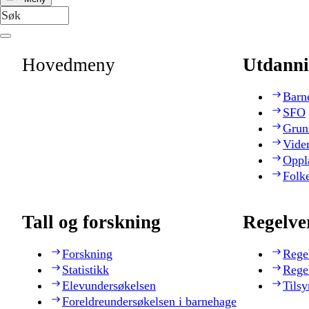
Hovedmeny
Utdanni
Barn
SFO
Grun
Vide
Oppl
Folk
Tall og forskning
Regelve
Forskning
Rege
Statistikk
Rege
Elevundersøkelsen
Tilsy
Foreldreundersøkelsen i barnehage