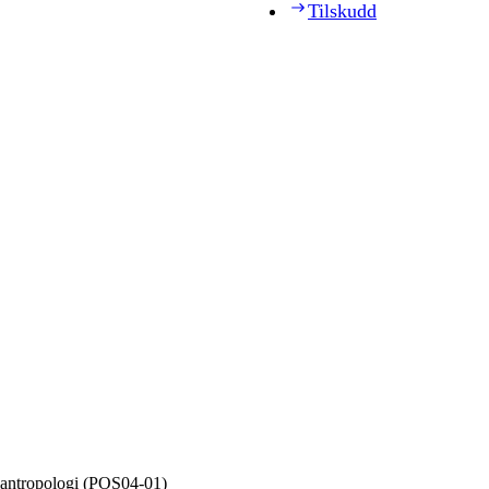
Tilskudd
alantropologi (POS04‑01)