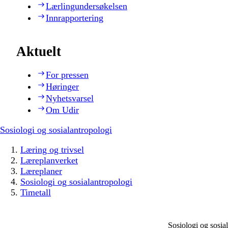
Lærlingundersøkelsen
Innrapportering
Aktuelt
For pressen
Høringer
Nyhetsvarsel
Om Udir
Sosiologi og sosialantropologi
Læring og trivsel
Læreplanverket
Læreplaner
Sosiologi og sosialantropologi
Timetall
Sosiologi og sosi