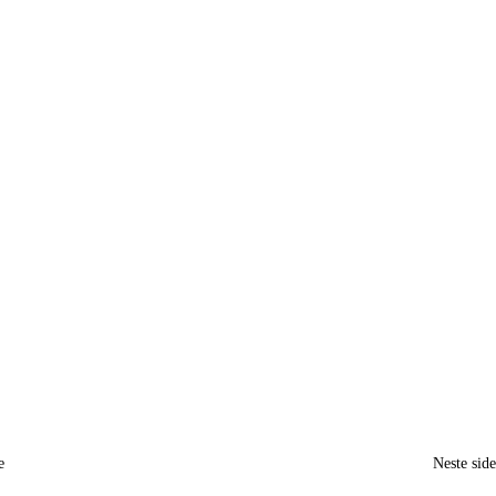
e
Neste sid