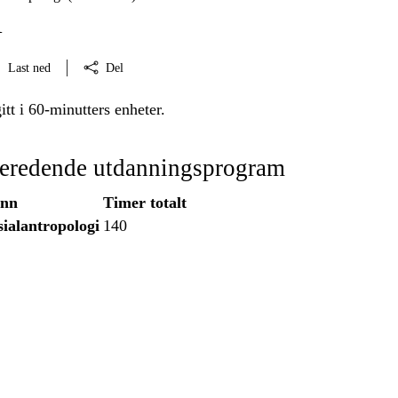
l
Last ned
Del
itt i 60-minutters enheter.
beredende utdanningsprogram
inn
Timer totalt
sialantropologi
140