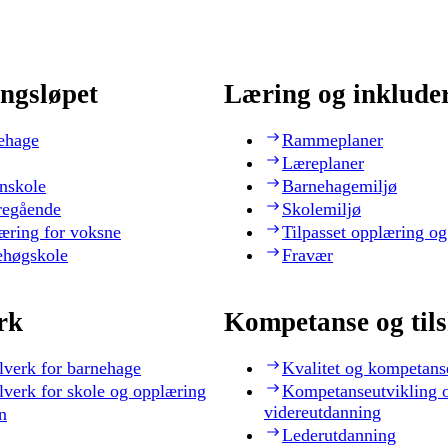
ngsløpet
Læring og inklude
ehage
Rammeplaner
Læreplaner
nskole
Barnehagemiljø
regående
Skolemiljø
æring for voksne
Tilpasset opplæring og
ehøgskole
Fravær
rk
Kompetanse og til
lverk for barnehage
Kvalitet og kompetans
lverk for skole og opplæring
Kompetanseutvikling 
videreutdanning
n
Lederutdanning