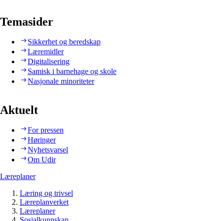
Temasider
Sikkerhet og beredskap
Læremidler
Digitalisering
Samisk i barnehage og skole
Nasjonale minoriteter
Aktuelt
For pressen
Høringer
Nyhetsvarsel
Om Udir
Læreplaner
Læring og trivsel
Læreplanverket
Læreplaner
Sosialkunnskap