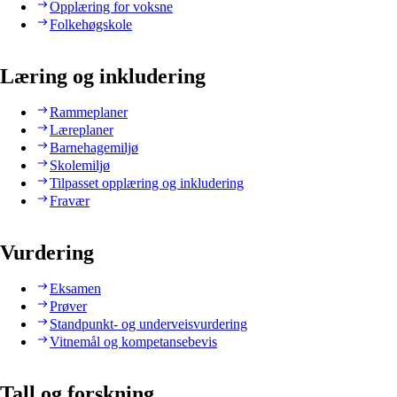
Opplæring for voksne
Folkehøgskole
Læring og inkludering
Rammeplaner
Læreplaner
Barnehagemiljø
Skolemiljø
Tilpasset opplæring og inkludering
Fravær
Vurdering
Eksamen
Prøver
Standpunkt- og underveisvurdering
Vitnemål og kompetansebevis
Tall og forskning