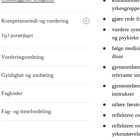
kommunisere,
yrkesgruppe
gjøre rede f
Kompetansemål og vurdering
vurdere
symp
Vg3 portørfaget
og psykiske 
følge medisi
disse
Vurderingsordning
gjennomfør
Gyldighet og innføring
relevante sm
gjennomfør
Fagkoder
instrukser
utføre første
Fag- og timefordeling
reflektere
ov
reflektere
ov
yrkesutøvel