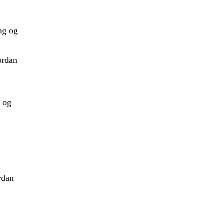
ng og
rdan
 og
rdan