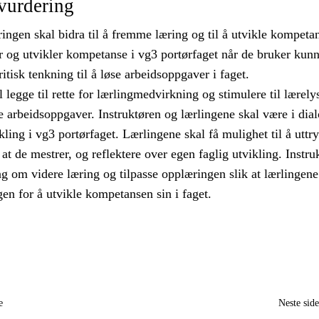
vurdering
ngen skal bidra til å fremme læring og til å utvikle kompeta
r og utvikler kompetanse i vg3 portørfaget når de bruker kunn
ritisk tenkning til å løse arbeidsoppgaver i faget.
l legge til rette for lærlingmedvirkning og stimulere til lærely
e arbeidsoppgaver. Instruktøren og lærlingene skal være i dia
kling i vg3 portørfaget. Lærlingene skal få mulighet til å uttr
at de mestrer, og reflektere over egen faglig utvikling. Instru
ng om videre læring og tilpasse opplæringen slik at lærlingen
en for å utvikle kompetansen sin i faget.
e
Neste sid