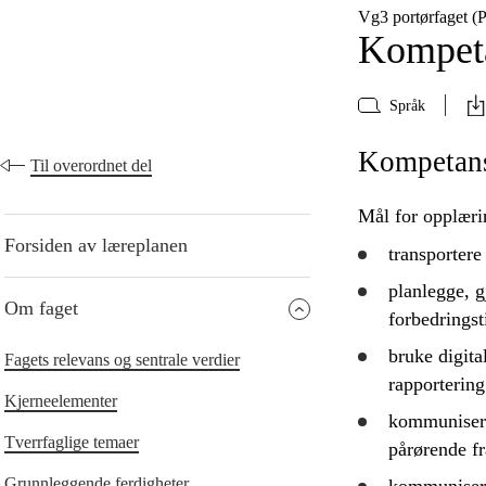
Vg3 portørfaget 
Kompeta
Språk
Kompetan
Til overordnet del
Mål for opplæri
Forsiden av læreplanen
transportere
planlegge
,
g
Om faget
forbedringst
bruke
digita
Fagets relevans og sentrale verdier
rapportering
Kjerneelementer
kommunisere
Tverrfaglige temaer
pårørende fr
Grunnleggende ferdigheter