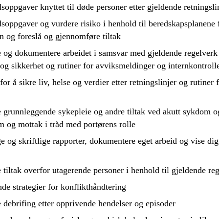
dsoppgaver knyttet til døde personer etter gjeldende retningsli
idsoppgaver og
vurdere
risiko i henhold til beredskapsplanene 
n og foreslå og
gjennomføre
tiltak
e
og
dokumentere
arbeidet i samsvar med gjeldende regelverk
 og sikkerhet og rutiner for avviksmeldinger og internkontroll
 for å sikre liv, helse og verdier etter retningslinjer og rutiner 
e
grunnleggende sykepleie og andre tiltak ved akutt sykdom o
m og mottak i tråd med portørens rolle
e og skriftlige rapporter,
dokumentere
eget arbeid og vise dig
e
tiltak overfor utagerende personer i henhold til gjeldende re
de strategier for konflikthåndtering
e
debrifing etter opprivende hendelser og episoder