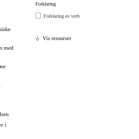
Forklaring
Forklaring av verb
siske
Vis ressurser
en med
øre
g
lsen
r i