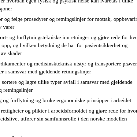
er hvordan egen fysisk og psykisk helse kan ivaretas i ulike
sjoner
or
og følge prosedyrer og retningslinjer for mottak, oppbevari
v varer
ort- og forflytningstekniske innretninger og
gjøre rede for
hvo
 opp, og hvilken betydning de har for pasientsikkerhet og
 av skader
dikamenter og medisinskteknisk utstyr og transportere prøver
r i samsvar med gjeldende retningslinjer
, sortere og lagre ulike typer avfall i samsvar med gjeldende
g retningslinjer
ng og forflytning og
bruke
ergonomiske prinsipper i arbeidet
 rettigheter og plikter i arbeidsforholdet og
gjøre rede for
hvo
beidslivet utfører sin samfunnsrolle i den norske modellen