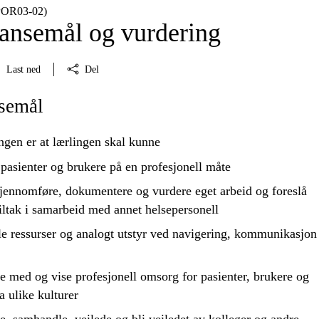
(POR03‑02)
nsemål og vurdering
Last ned
Del
semål
ngen er at lærlingen skal kunne
 pasienter og brukere på en profesjonell måte
jennomføre
,
dokumentere
og
vurdere
eget arbeid og foreslå
iltak i samarbeid med annet helsepersonell
le ressurser og analogt utstyr ved navigering, kommunikasjon
 med og vise profesjonell omsorg for pasienter, brukere og
a ulike kulturer