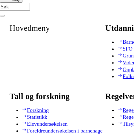
Hovedmeny
Utdanni
Barn
SFO
Grun
Vide
Oppl
Folk
Tall og forskning
Regelve
Forskning
Rege
Statistikk
Rege
Elevundersøkelsen
Tilsy
Foreldreundersøkelsen i barnehage