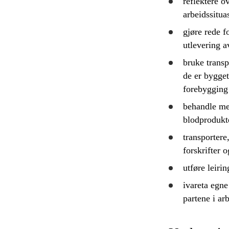
reflektere
ov
arbeidssitua
gjøre rede f
utlevering a
bruke
transp
de er bygget
forebygging
behandle me
blodprodukte
transportere
forskrifter o
utføre leiri
ivareta egne
partene i ar