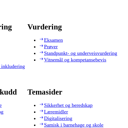
ring
Vurdering
Eksamen
Prøver
Standpunkt- og underveisvurdering
Vitnemål og kompetansebevis
 inkludering
skudd
Temasider
e
Sikkerhet og beredskap
og
Læremidler
Digitalisering
Samisk i barnehage og skole