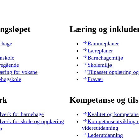
ngsløpet
Læring og inklude
ehage
Rammeplaner
Læreplaner
nskole
Barnehagemiljø
regående
Skolemiljø
æring for voksne
Tilpasset opplæring og
ehøgskole
Fravær
rk
Kompetanse og til
lverk for barnehage
Kvalitet og kompetans
lverk for skole og opplæring
Kompetanseutvikling 
videreutdanning
n
Lederutdanning