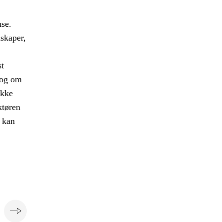
nse.
skaper,
st
log om
ykke
ktøren
e kan
e