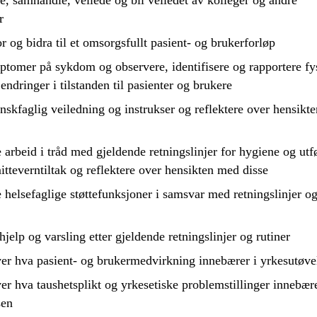
 samhandle, veilede og bli veiledet av kolleger og andre
r
or
og bidra til et omsorgsfullt pasient- og brukerforløp
tomer på sykdom og observere, identifisere og rapportere fy
endringer i tilstanden til pasienter og brukere
nskfaglig veiledning og instrukser og
reflektere
over hensikt
e
arbeid i tråd med gjeldende retningslinjer for hygiene og utf
itteverntiltak og
reflektere
over hensikten med disse
e
helsefaglige støttefunksjoner i samsvar med retningslinjer o
hjelp og varsling etter gjeldende retningslinjer og rutiner
er hva pasient- og brukermedvirkning innebærer i yrkesutøve
er hva taushetsplikt og yrkesetiske problemstillinger innebære
sen