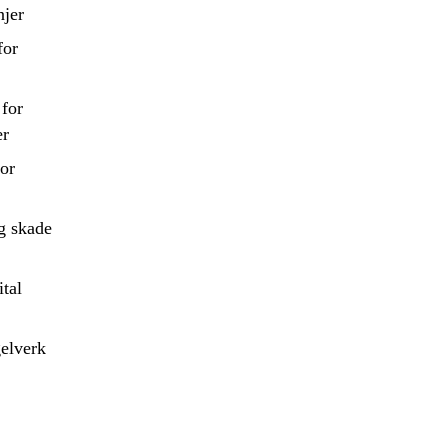
njer
for
 for
er
for
g skade
ital
gelverk