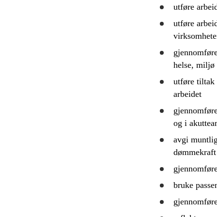
utføre arbei
utføre arbe
virksomhete
gjennomfør
helse, miljø
utføre tiltak
arbeidet
gjennomfør
og i akuttea
avgi muntlig
dømmekraft
gjennomfør
bruke
passen
gjennomfør