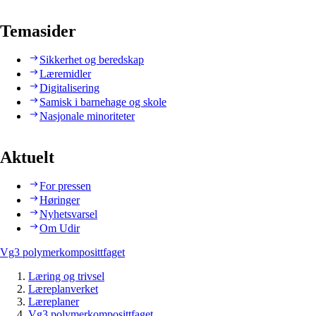
Temasider
Sikkerhet og beredskap
Læremidler
Digitalisering
Samisk i barnehage og skole
Nasjonale minoriteter
Aktuelt
For pressen
Høringer
Nyhetsvarsel
Om Udir
Vg3 polymerkomposittfaget
Læring og trivsel
Læreplanverket
Læreplaner
Vg3 polymerkomposittfaget