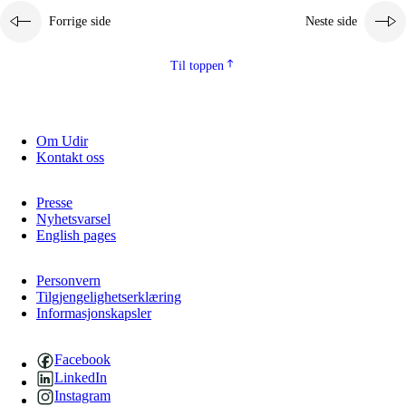
Forrige side
Neste side
Til toppen
Om Udir
Kontakt oss
Presse
Nyhetsvarsel
English pages
Personvern
Tilgjengelighetserklæring
Informasjonskapsler
Facebook
LinkedIn
Instagram