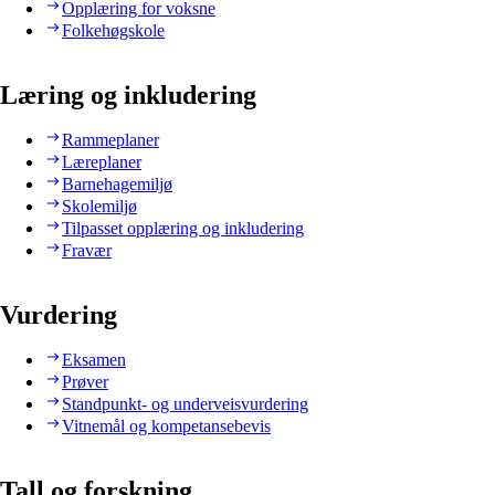
Opplæring for voksne
Folkehøgskole
Læring og inkludering
Rammeplaner
Læreplaner
Barnehagemiljø
Skolemiljø
Tilpasset opplæring og inkludering
Fravær
Vurdering
Eksamen
Prøver
Standpunkt- og underveisvurdering
Vitnemål og kompetansebevis
Tall og forskning