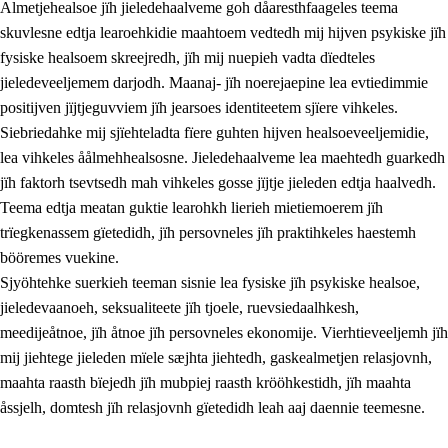
Almetjehealsoe jïh jieledehaalveme goh dåaresthfaageles teema
skuvlesne edtja learoehkidie maahtoem vedtedh mij hijven psykiske jïh
fysiske healsoem skreejredh, jïh mij nuepieh vadta dïedteles
jieledeveeljemem darjodh. Maanaj- jïh noerejaepine lea evtiedimmie
positijven jïjtjeguvviem jïh jearsoes identiteetem sjïere vihkeles.
Siebriedahke mij sjïehteladta fïere guhten hijven healsoeveeljemidie,
lea vihkeles åålmehhealsosne. Jieledehaalveme lea maehtedh guarkedh
jïh faktorh tsevtsedh mah vihkeles gosse jïjtje jieleden edtja haalvedh.
2.
Lïeremen, evtiedimmien jïh skearkagimmien prinsihph
Teema edtja meatan guktie learohkh lierieh mietiemoerem jïh
trïegkenassem gïetedidh, jïh persovneles jïh praktihkeles haestemh
2.1
Sosijaale lïereme jïh evtiedimmie
bööremes vuekine.
2.2
Maahtoe faagine
Sjyöhtehke suerkieh teeman sisnie lea fysiske jïh psykiske healsoe,
jieledevaanoeh, seksualiteete jïh tjoele, ruevsiedaalhkesh,
2.3
Vihkeles tjiehpiesvoeth
meedijeåtnoe, jïh åtnoe jïh persovneles ekonomije. Vierhtieveeljemh jïh
2.4
Lïeredh lïeredh
mij jiehtege jieleden mïele sæjhta jiehtedh, gaskealmetjen relasjovnh,
maahta raasth bïejedh jïh mubpiej raasth krööhkestidh, jïh maahta
Dåaresthfaageles teemah
åssjelh, domtesh jïh relasjovnh gïetedidh leah aaj daennie teemesne.
2.5
Dåaresthfaageles teemah