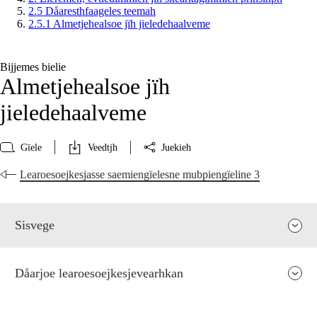
2.5 Dåaresthfaageles teemah
2.5.1 Almetjehealsoe jïh jieledehaalveme
Bijjemes bielie
Almetjehealsoe jïh
jieledehaalveme
Gïele
Veedtjh
Juekieh
Learoesoejkesjasse saemiengïelesne mubpiengïeline 3
Sisvege
Dåarjoe learoesoejkesjevearhkan