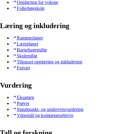
Opplæring for voksne
Folkehøgskole
Læring og inkludering
Rammeplaner
Læreplaner
Barnehagemiljø
Skolemiljø
Tilpasset opplæring og inkludering
Fravær
Vurdering
Eksamen
Prøver
Standpunkt- og underveisvurdering
Vitnemål og kompetansebevis
Tall og forskning