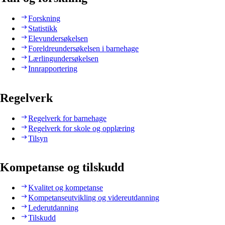
Forskning
Statistikk
Elevundersøkelsen
Foreldreundersøkelsen i barnehage
Lærlingundersøkelsen
Innrapportering
Regelverk
Regelverk for barnehage
Regelverk for skole og opplæring
Tilsyn
Kompetanse og tilskudd
Kvalitet og kompetanse
Kompetanseutvikling og videreutdanning
Lederutdanning
Tilskudd