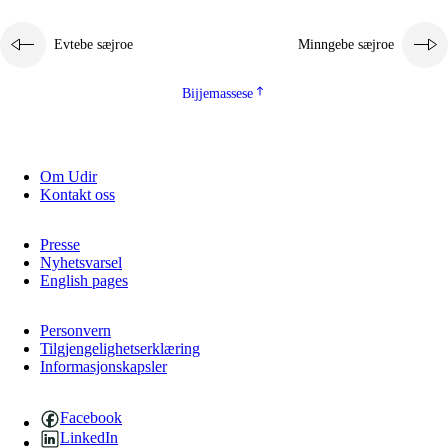
2.5.1
Almetjehealsoe jïh jieledehaalveme
Evtebe sæjroe
Minngebe sæjroe
2.5.2
Demokratije jïh meatanårrojevoete
2.5.3
Monnehke evtiedimmie
Bijjemassese
Om Udir
Kontakt oss
Presse
Nyhetsvarsel
English pages
Personvern
Tilgjengelighetserklæring
Informasjonskapsler
Facebook
LinkedIn