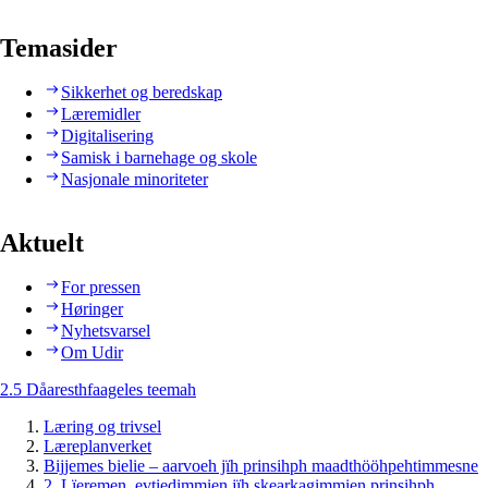
Temasider
Sikkerhet og beredskap
Læremidler
Digitalisering
Samisk i barnehage og skole
Nasjonale minoriteter
Aktuelt
For pressen
Høringer
Nyhetsvarsel
Om Udir
2.5 Dåaresthfaageles teemah
Læring og trivsel
Læreplanverket
Bijjemes bielie – aarvoeh jïh prinsihph maadthööhpehtimmesne
2. Lïeremen, evtiedimmien jïh skearkagimmien prinsihph