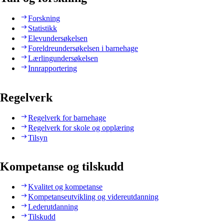
Forskning
Statistikk
Elevundersøkelsen
Foreldreundersøkelsen i barnehage
Lærlingundersøkelsen
Innrapportering
Regelverk
Regelverk for barnehage
Regelverk for skole og opplæring
Tilsyn
Kompetanse og tilskudd
Kvalitet og kompetanse
Kompetanseutvikling og videreutdanning
Lederutdanning
Tilskudd