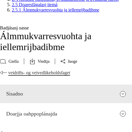
2.5 Doaresfágalasj tiemá
2.5.1 Álmmukvarresvuohta ja iellemrijbadibme
Badjásasj oasse
Álmmukvarresvuohta ja
iellemrijbadibme
Giella
Viedtja
Juoge
veidrifts- og veivedlikeholdsfaget
Sisadno
Doarjja oahppoplánajda