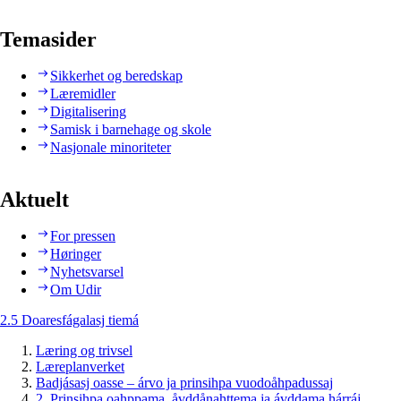
Temasider
Sikkerhet og beredskap
Læremidler
Digitalisering
Samisk i barnehage og skole
Nasjonale minoriteter
Aktuelt
For pressen
Høringer
Nyhetsvarsel
Om Udir
2.5 Doaresfágalasj tiemá
Læring og trivsel
Læreplanverket
Badjásasj oasse – árvo ja prinsihpa vuodoåhpadussaj
2. Prinsihpa oahppama, åvddånahttema ja ávddama hárráj