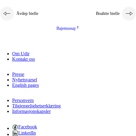
2.5.1
Álmmukvarresvuohta ja iellemrijbadibme
Åvdep bielle
Boahtte bielle
2.5.2
Demokratijja ja guojmmeviesátvuohta
2.5.3
Guoddelis åvddånibme
Bajemussaj
Om Udir
Kontakt oss
Presse
Nyhetsvarsel
English pages
Personvern
Tilgjengelighetserklæring
Informasjonskapsler
Facebook
LinkedIn