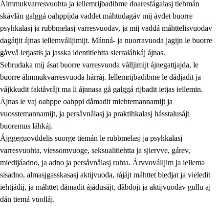
Álmmukvarresvuohta ja iellemrijbadibme doaresfágalasj tiebmán
skåvlån galggá oahppijda vaddet máhtudagáv mij åvdet buorre
psyhkalasj ja rubbmelasj varresvuodav, ja mij vaddá máhttelisvuodav
dagátjit ájnas iellemválljimijt. Mánná- ja nuorravuoda jagijn le buorre
gåvvå ietjastis ja jasska identitiehtta sierraláhkáj ájnas.
Sebrudaka mij ásat buorre varresvuoda válljimijt ájnegattjajda, le
buorre álmmukvarresvuoda hárráj. Iellemrijbadibme le dádjadit ja
vájkkudit faktåvråjt ma li ájnnasa gå galggá rijbadit ietjas iellemin.
2.
Prinsihpa oahppama, åvddånahttema ja ávddama hárráj
Ájnas le vaj oahppe oahppi dåmadit miehtemannamijt ja
vuosstemannamijt, ja persåvnålasj ja praktihkalasj hásstalusájt
2.1
Sosiála oahppam ja åvddånibme
buoremus láhkáj.
2.2
Máhtudahka fágáj hárráj
Ájggeguovddelis suorge tiemán le rubbmelasj ja psyhkalasj
varresvuohta, viessomvuoge, seksualitiehtta ja sjiervve, gárev,
2.3
Vuodulasj tjehpudagá
miedijáadno, ja adno ja persåvnålasj ruhta. Árvvoválljim ja iellema
2.4
Oahppat oahppat
sisadno, almasjgasskasasj aktijvuoda, rájájt máhttet biedjat ja vieledit
iehtjádij, ja máhttet dåmadit ájádusájt, dåbdojt ja aktijvuodav gullu aj
Doaresfágalasj tiemá
dán tiemá vuolláj.
2.5
Doaresfágalasj tiemá