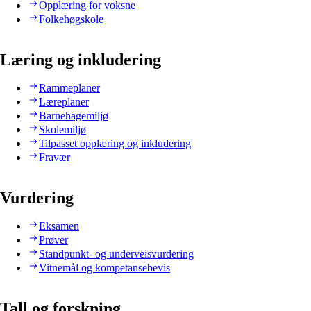
Opplæring for voksne
Folkehøgskole
Læring og inkludering
Rammeplaner
Læreplaner
Barnehagemiljø
Skolemiljø
Tilpasset opplæring og inkludering
Fravær
Vurdering
Eksamen
Prøver
Standpunkt- og underveisvurdering
Vitnemål og kompetansebevis
Tall og forskning