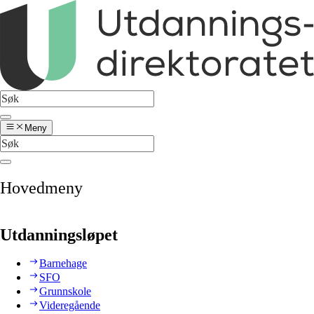
Meny
Hovedmeny
Utdanningsløpet
Barnehage
SFO
Grunnskole
Videregående