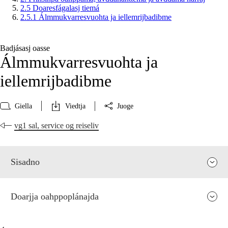
2.5 Doaresfágalasj tiemá
2.5.1 Álmmukvarresvuohta ja iellemrijbadibme
Badjásasj oasse
Álmmukvarresvuohta ja
iellemrijbadibme
Giella
Viedtja
Juoge
vg1 sal, service og reiseliv
Sisadno
Doarjja oahppoplánajda