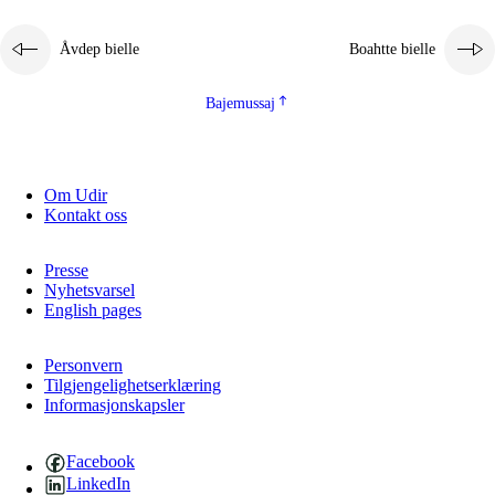
2.5.1
Álmmukvarresvuohta ja iellemrijbadibme
Åvdep bielle
Boahtte bielle
2.5.2
Demokratijja ja guojmmeviesátvuohta
2.5.3
Guoddelis åvddånibme
Bajemussaj
Om Udir
Kontakt oss
Presse
Nyhetsvarsel
English pages
Personvern
Tilgjengelighetserklæring
Informasjonskapsler
Facebook
LinkedIn