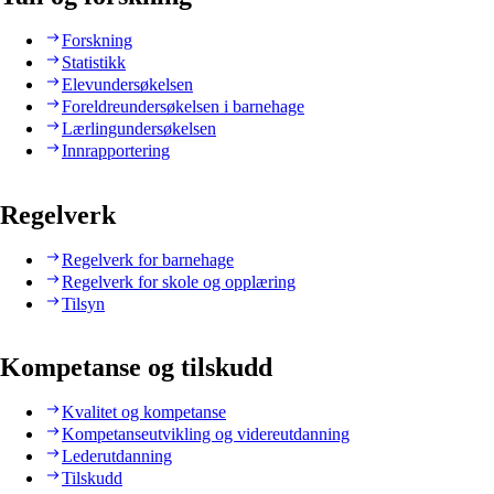
Forskning
Statistikk
Elevundersøkelsen
Foreldreundersøkelsen i barnehage
Lærlingundersøkelsen
Innrapportering
Regelverk
Regelverk for barnehage
Regelverk for skole og opplæring
Tilsyn
Kompetanse og tilskudd
Kvalitet og kompetanse
Kompetanseutvikling og videreutdanning
Lederutdanning
Tilskudd