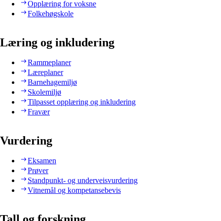
Opplæring for voksne
Folkehøgskole
Læring og inkludering
Rammeplaner
Læreplaner
Barnehagemiljø
Skolemiljø
Tilpasset opplæring og inkludering
Fravær
Vurdering
Eksamen
Prøver
Standpunkt- og underveisvurdering
Vitnemål og kompetansebevis
Tall og forskning