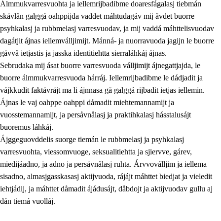
Álmmukvarresvuohta ja iellemrijbadibme doaresfágalasj tiebmán
skåvlån galggá oahppijda vaddet máhtudagáv mij åvdet buorre
psyhkalasj ja rubbmelasj varresvuodav, ja mij vaddá máhttelisvuodav
dagátjit ájnas iellemválljimijt. Mánná- ja nuorravuoda jagijn le buorre
gåvvå ietjastis ja jasska identitiehtta sierraláhkáj ájnas.
Sebrudaka mij ásat buorre varresvuoda válljimijt ájnegattjajda, le
buorre álmmukvarresvuoda hárráj. Iellemrijbadibme le dádjadit ja
vájkkudit faktåvråjt ma li ájnnasa gå galggá rijbadit ietjas iellemin.
2.
Prinsihpa oahppama, åvddånahttema ja ávddama hárráj
Ájnas le vaj oahppe oahppi dåmadit miehtemannamijt ja
vuosstemannamijt, ja persåvnålasj ja praktihkalasj hásstalusájt
2.1
Sosiála oahppam ja åvddånibme
buoremus láhkáj.
2.2
Máhtudahka fágáj hárráj
Ájggeguovddelis suorge tiemán le rubbmelasj ja psyhkalasj
varresvuohta, viessomvuoge, seksualitiehtta ja sjiervve, gárev,
2.3
Vuodulasj tjehpudagá
miedijáadno, ja adno ja persåvnålasj ruhta. Árvvoválljim ja iellema
2.4
Oahppat oahppat
sisadno, almasjgasskasasj aktijvuoda, rájájt máhttet biedjat ja vieledit
iehtjádij, ja máhttet dåmadit ájádusájt, dåbdojt ja aktijvuodav gullu aj
Doaresfágalasj tiemá
dán tiemá vuolláj.
2.5
Doaresfágalasj tiemá