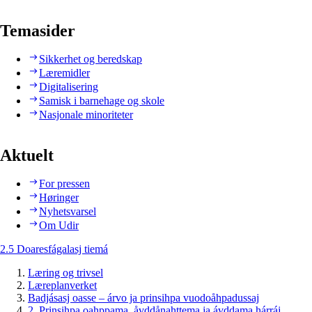
Temasider
Sikkerhet og beredskap
Læremidler
Digitalisering
Samisk i barnehage og skole
Nasjonale minoriteter
Aktuelt
For pressen
Høringer
Nyhetsvarsel
Om Udir
2.5 Doaresfágalasj tiemá
Læring og trivsel
Læreplanverket
Badjásasj oasse – árvo ja prinsihpa vuodoåhpadussaj
2. Prinsihpa oahppama, åvddånahttema ja ávddama hárráj