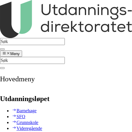
Meny
Hovedmeny
Utdanningsløpet
Barnehage
SFO
Grunnskole
Videregående