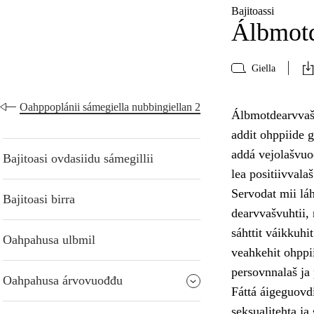
Bajitoassi
Álbmotd
Giella
Oahppoplánii sámegiella nubbingiellan 2
Álbmotdearvvašvu
addit ohppiide 
addá vejolašvuo
Bajitoasi ovdasiidu sámegillii
lea positiivvala
Servodat mii láh
Bajitoasi birra
dearvvašvuhtii, 
sáhttit váikkuhi
Oahpahusa ulbmil
veahkehit ohppi
persovnnalaš ja 
Oahpahusa árvovuođđu
Fáttá áigeguovdi
seksualitehta j