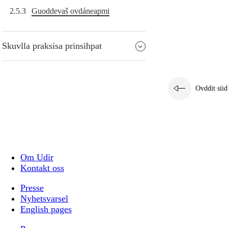
2.5.3
Guoddevaš ovdáneapmi
Skuvlla praksisa prinsihpat
Ovddit siid
Om Udir
Kontakt oss
Presse
Nyhetsvarsel
English pages