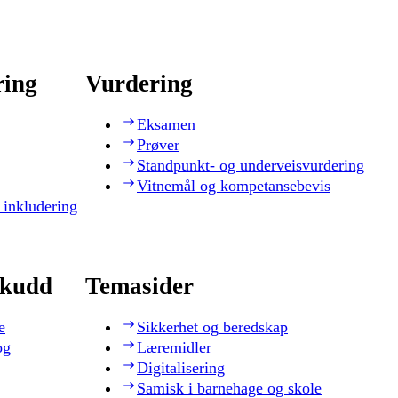
ring
Vurdering
Eksamen
Prøver
Standpunkt- og underveisvurdering
Vitnemål og kompetansebevis
 inkludering
skudd
Temasider
e
Sikkerhet og beredskap
og
Læremidler
Digitalisering
Samisk i barnehage og skole