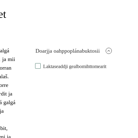
et
galgá
Doarjja oahppoplánabuktosii
 ja mii
Laktaseaddji gealbomihttomearit
orran
laš.
orre
dit ja
á galgá
ja
bit,
mi ja