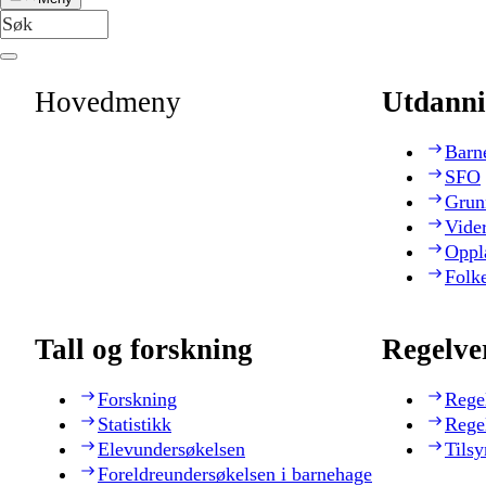
Hovedmeny
Utdanni
Barn
SFO
Grun
Vide
Oppl
Folk
Tall og forskning
Regelve
Forskning
Rege
Statistikk
Rege
Elevundersøkelsen
Tilsy
Foreldreundersøkelsen i barnehage