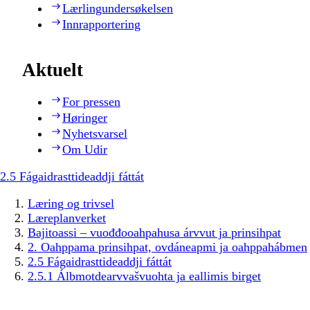
Lærlingundersøkelsen
Innrapportering
Aktuelt
For pressen
Høringer
Nyhetsvarsel
Om Udir
2.5 Fágaidrasttideaddji fáttát
Læring og trivsel
Læreplanverket
Bajitoassi – vuođđooahpahusa árvvut ja prinsihpat
2. Oahppama prinsihpat, ovdáneapmi ja oahppahábmen
2.5 Fágaidrasttideaddji fáttát
2.5.1 Álbmotdearvvašvuohta ja eallimis birget