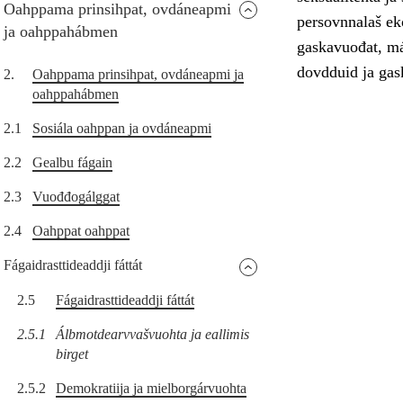
Oahppama prinsihpat, ovdáneapmi
persovnnalaš ek
ja oahppahábmen
gaskavuođat, máht
dovdduid ja gas
2.
Oahppama prinsihpat, ovdáneapmi ja
oahppahábmen
2.1
Sosiála oahppan ja ovdáneapmi
2.2
Gealbu fágain
2.3
Vuođđogálggat
2.4
Oahppat oahppat
Fágaidrasttideaddji fáttát
2.5
Fágaidrasttideaddji fáttát
2.5.1
Álbmotdearvvašvuohta ja eallimis
birget
2.5.2
Demokratiija ja mielborgárvuohta