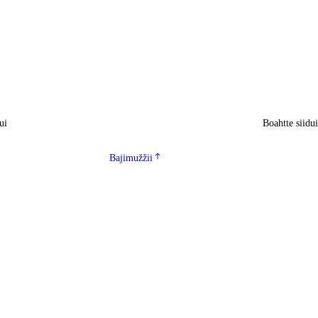
ui
Boahtte siidu
Bajimužžii