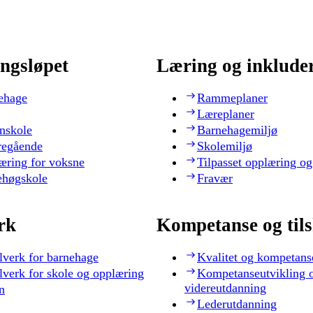
ngsløpet
Læring og inklude
ehage
Rammeplaner
Læreplaner
nskole
Barnehagemiljø
regående
Skolemiljø
æring for voksne
Tilpasset opplæring og
ehøgskole
Fravær
rk
Kompetanse og til
lverk for barnehage
Kvalitet og kompetans
lverk for skole og opplæring
Kompetanseutvikling 
videreutdanning
n
Lederutdanning