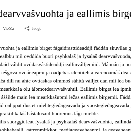
earvvašvuohta ja eallimis birg
Viečča
Juoge
ohta ja eallimis birget fágaidrasttideaddji fáddán skuvllas 
gealbbu mii ovddida buori psyhkalaš ja fysalaš dearvvašvuođa,
đaid váldit ovddasvástideaddji eallinválljemiid. Mánnán ja nu
š iešgova ovdáneapmi ja oadjebas identitehta earenoamáš deaŧa
čá dili nu ahte ovttaskas olmmoš sáhttá válljet dan mii lea bu
mearkkaša olu álbmotdearvvašvuhtii. Eallimis birget lea ipmir
t áššiide main lea mearkkašupmi iežas eallimis birgemii. Fádd
id oahppat dustet miehtegieđageavada ja vuostegieđageavada 
praktihkalaš hástalusaid buoremus lági mielde.
lis suorggit leat fysalaš ja psyhkalaš dearvvašvuohta, eallindá
a sohkabealli, gárrenmirkkot, mediageavaheapmi, ja geavaheap