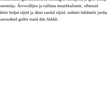
onomiija. Árvoválljen ja eallima mearkkašumit, olbmuid
tit bidjat rájiid ja áktet earáid rájiid, máhttit hálddašit jurda
kavuođaid gullet maid dán fáddái.