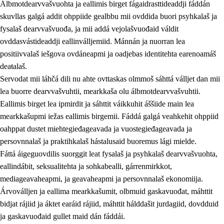
Álbmotdearvvašvuohta ja eallimis birget fágaidrasttideaddji fáddán
skuvllas galgá addit ohppiide gealbbu mii ovddida buori psyhkalaš ja
fysalaš dearvvašvuođa, ja mii addá vejolašvuođaid váldit
ovddasvástideaddji eallinválljemiid. Mánnán ja nuorran lea
positiivvalaš iešgova ovdáneapmi ja oadjebas identitehta earenoamáš
deaŧalaš.
Servodat mii láhčá dili nu ahte ovttaskas olmmoš sáhttá válljet dan mii
lea buorre dearvvašvuhtii, mearkkaša olu álbmotdearvvašvuhtii.
2.
Oahppama prinsihpat, ovdáneapmi ja oahppahábmen
Eallimis birget lea ipmirdit ja sáhttit váikkuhit áššiide main lea
mearkkašupmi iežas eallimis birgemii. Fáddá galgá veahkehit ohppiid
2.1
Sosiála oahppan ja ovdáneapmi
oahppat dustet miehtegieđageavada ja vuostegieđageavada ja
2.2
Gealbu fágain
persovnnalaš ja praktihkalaš hástalusaid buoremus lági mielde.
Fáttá áigeguovdilis suorggit leat fysalaš ja psyhkalaš dearvvašvuohta,
2.3
Vuođđogálggat
eallindábit, seksualitehta ja sohkabealli, gárrenmirkkot,
2.4
Oahppat oahppat
mediageavaheapmi, ja geavaheapmi ja persovnnalaš ekonomiija.
Árvoválljen ja eallima mearkkašumit, olbmuid gaskavuođat, máhttit
Fágaidrasttideaddji fáttát
bidjat rájiid ja áktet earáid rájiid, máhttit hálddašit jurdagiid, dovdduid
2.5
Fágaidrasttideaddji fáttát
ja gaskavuođaid gullet maid dán fáddái.