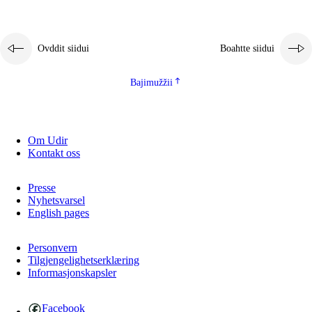
2.5.1
Álbmotdearvvašvuohta ja eallimis birget
2.5.2
Demokratiija ja mielborgárvuohta
Ovddit siidui
Boahtte siidui
2.5.3
Guoddevaš ovdáneapmi
Bajimužžii
Om Udir
Kontakt oss
Presse
Nyhetsvarsel
English pages
Personvern
Tilgjengelighetserklæring
Informasjonskapsler
Facebook