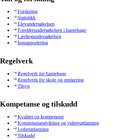
Forskning
Statistikk
Elevundersøkelsen
Foreldreundersøkelsen i barnehage
Lærlingundersøkelsen
Innrapportering
Regelverk
Regelverk for barnehage
Regelverk for skole og opplæring
Tilsyn
Kompetanse og tilskudd
Kvalitet og kompetanse
Kompetanseutvikling og videreutdanning
Lederutdanning
Tilskudd