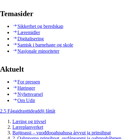
Temasider
Sikkerhet og beredskap
Læremidler
Digitalisering
Samisk i barnehage og skole
Nasjonale minoriteter
Aktuelt
For pressen
Høringer
Nyhetsvarsel
Om Udir
2.5 Fágaidrasttideaddji fáttát
Læring og trivsel
Læreplanverket
Bajitoassi – vuođđooahpahusa árvvut ja prinsihpat
2. Oahppama prinsihpat, ovdáneapmi ja oahppahábmen