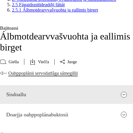
2.5 Fágaidrasttideaddji fáttát
2.5.1 Álbmotdearvvašvuohta ja eallimis birget
Bajitoassi
Álbmotdearvvašvuohta ja eallimis
birget
Giella
Viečča
Juoge
Oahppoplánii servodatfága sámegillii
Sisdoallu
Doarjja oahppoplánabuktosii