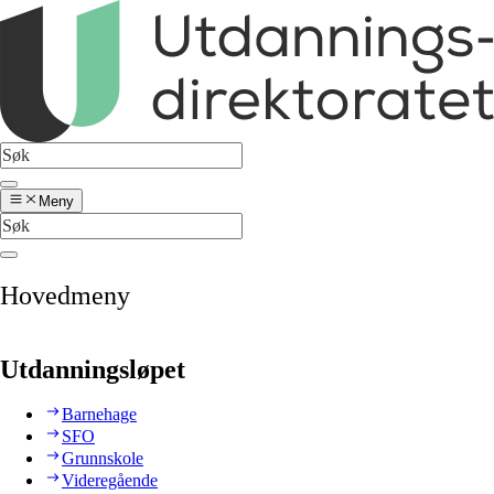
Meny
Hovedmeny
Utdanningsløpet
Barnehage
SFO
Grunnskole
Videregående