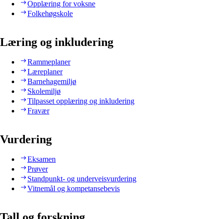
Opplæring for voksne
Folkehøgskole
Læring og inkludering
Rammeplaner
Læreplaner
Barnehagemiljø
Skolemiljø
Tilpasset opplæring og inkludering
Fravær
Vurdering
Eksamen
Prøver
Standpunkt- og underveisvurdering
Vitnemål og kompetansebevis
Tall og forskning