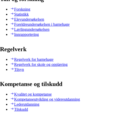
Forskning
Statistikk
Elevundersøkelsen
Foreldreundersøkelsen i barnehage
Lærlingundersøkelsen
Innrapportering
Regelverk
Regelverk for barnehage
Regelverk for skole og opplæring
Tilsyn
Kompetanse og tilskudd
Kvalitet og kompetanse
Kompetanseutvikling og videreutdanning
Lederutdanning
Tilskudd