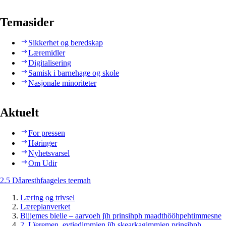
Temasider
Sikkerhet og beredskap
Læremidler
Digitalisering
Samisk i barnehage og skole
Nasjonale minoriteter
Aktuelt
For pressen
Høringer
Nyhetsvarsel
Om Udir
2.5 Dåaresthfaageles teemah
Læring og trivsel
Læreplanverket
Bijjemes bielie – aarvoeh jïh prinsihph maadthööhpehtimmesne
2. Lïeremen, evtiedimmien jïh skearkagimmien prinsihph