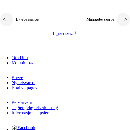
2.5
Dåaresthfaageles teemah
2.5.1
Almetjehealsoe jïh jieledehaalveme
Evtebe sæjroe
Minngebe sæjroe
2.5.2
Demokratije jïh meatanårrojevoete
2.5.3
Monnehke evtiedimmie
Bijjemassese
Om Udir
Kontakt oss
Presse
Nyhetsvarsel
English pages
Personvern
Tilgjengelighetserklæring
Informasjonskapsler
Facebook