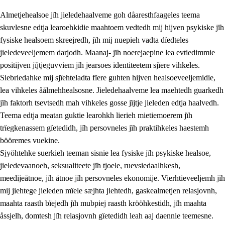
Almetjehealsoe jïh jieledehaalveme goh dåaresthfaageles teema
skuvlesne edtja learoehkidie maahtoem vedtedh mij hijven psykiske jïh
fysiske healsoem skreejredh, jïh mij nuepieh vadta dïedteles
jieledeveeljemem darjodh. Maanaj- jïh noerejaepine lea evtiedimmie
positijven jïjtjeguvviem jïh jearsoes identiteetem sjïere vihkeles.
Siebriedahke mij sjïehteladta fïere guhten hijven healsoeveeljemidie,
lea vihkeles åålmehhealsosne. Jieledehaalveme lea maehtedh guarkedh
jïh faktorh tsevtsedh mah vihkeles gosse jïjtje jieleden edtja haalvedh.
2.
Lïeremen, evtiedimmien jïh skearkagimmien prinsihph
Teema edtja meatan guktie learohkh lierieh mietiemoerem jïh
trïegkenassem gïetedidh, jïh persovneles jïh praktihkeles haestemh
2.1
Sosijaale lïereme jïh evtiedimmie
bööremes vuekine.
2.2
Maahtoe faagine
Sjyöhtehke suerkieh teeman sisnie lea fysiske jïh psykiske healsoe,
jieledevaanoeh, seksualiteete jïh tjoele, ruevsiedaalhkesh,
2.3
Vihkeles tjiehpiesvoeth
meedijeåtnoe, jïh åtnoe jïh persovneles ekonomije. Vierhtieveeljemh jïh
2.4
Lïeredh lïeredh
mij jiehtege jieleden mïele sæjhta jiehtedh, gaskealmetjen relasjovnh,
maahta raasth bïejedh jïh mubpiej raasth krööhkestidh, jïh maahta
Dåaresthfaageles teemah
åssjelh, domtesh jïh relasjovnh gïetedidh leah aaj daennie teemesne.