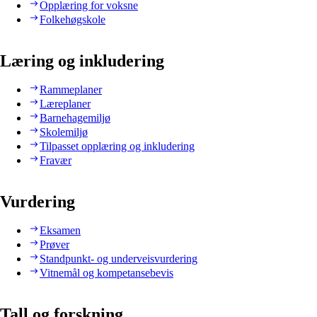
Opplæring for voksne
Folkehøgskole
Læring og inkludering
Rammeplaner
Læreplaner
Barnehagemiljø
Skolemiljø
Tilpasset opplæring og inkludering
Fravær
Vurdering
Eksamen
Prøver
Standpunkt- og underveisvurdering
Vitnemål og kompetansebevis
Tall og forskning