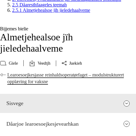
2.5 Dåaresthfaageles teemah
2.5.1 Almetjehealsoe jïh jieledehaalveme
Bijjemes bielie
Almetjehealsoe jïh
jieledehaalveme
Gïele
Veedtjh
Juekieh
Learoesoejkesjasse reinhaldsoperatørfaget – modulstrukturert
opplæring for vaksne
Sisvege
Dåarjoe learoesoejkesjevearhkan