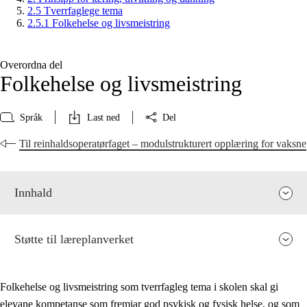
2.5 Tverrfaglege tema
2.5.1 Folkehelse og livsmeistring
Overordna del
Folkehelse og livsmeistring
Språk
Last ned
Del
Til reinhaldsoperatørfaget – modulstrukturert opplæring for vaksne
Innhald
Støtte til læreplanverket
Folkehelse og livsmeistring som tverrfagleg tema i skolen skal gi
elevane kompetanse som fremjar god psykisk og fysisk helse, og som