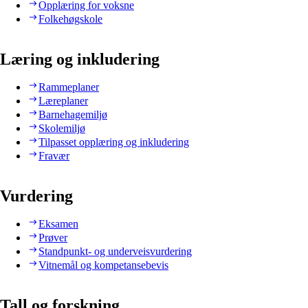
Opplæring for voksne
Folkehøgskole
Læring og inkludering
Rammeplaner
Læreplaner
Barnehagemiljø
Skolemiljø
Tilpasset opplæring og inkludering
Fravær
Vurdering
Eksamen
Prøver
Standpunkt- og underveisvurdering
Vitnemål og kompetansebevis
Tall og forskning