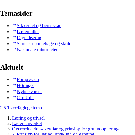
Temasider
Sikkerhet og beredskap
Læremidler
Digitalisering
Samisk i barnehage og skole
Nasjonale minoriteter
Aktuelt
For pressen
Høringer
Nyhetsvarsel
Om Udir
2.5 Tverrfaglege tema
Læring og trivsel
Læreplanverket
Overordna del – verdiar og prinsipp for grunnopplæringa
2. Prinsipp for læring, utvikling og danning