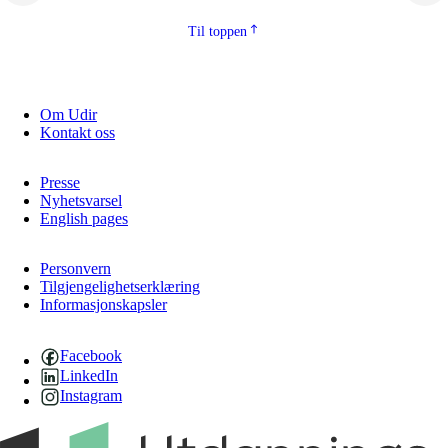
2.5.2
Demokrati og medborgarskap
Til toppen
2.5.3
Berekraftig utvikling
Om Udir
Kontakt oss
Presse
Nyhetsvarsel
English pages
Personvern
Tilgjengelighetserklæring
Informasjonskapsler
Facebook
LinkedIn
Instagram