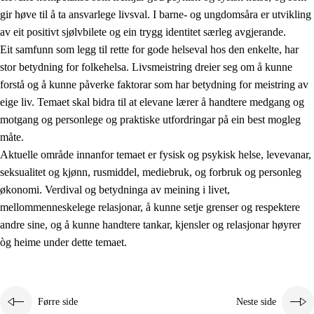
gir høve til å ta ansvarlege livsval. I barne- og ungdomsåra er utvikling
av eit positivt sjølvbilete og ein trygg identitet særleg avgjerande.
Eit samfunn som legg til rette for gode helseval hos den enkelte, har
stor betydning for folkehelsa. Livsmeistring dreier seg om å kunne
forstå og å kunne påverke faktorar som har betydning for meistring av
eige liv. Temaet skal bidra til at elevane lærer å handtere medgang og
2.
Prinsipp for læring, utvikling og danning
motgang og personlege og praktiske utfordringar på ein best mogleg
måte.
2.1
Sosial læring og utvikling
Aktuelle område innanfor temaet er fysisk og psykisk helse, levevanar,
2.2
Kompetanse i faga
seksualitet og kjønn, rusmiddel, mediebruk, og forbruk og personleg
økonomi. Verdival og betydninga av meining i livet,
2.3
Grunnleggjande ferdigheiter
mellommenneskelege relasjonar, å kunne setje grenser og respektere
2.4
Å lære å lære
andre sine, og å kunne handtere tankar, kjensler og relasjonar høyrer
òg heime under dette temaet.
Tverrfaglege tema
2.5
Tverrfaglege tema
2.5.1
Folkehelse og livsmeistring
Førre side
Neste side