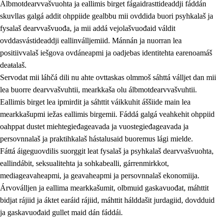
Álbmotdearvvašvuohta ja eallimis birget fágaidrasttideaddji fáddán
skuvllas galgá addit ohppiide gealbbu mii ovddida buori psyhkalaš ja
fysalaš dearvvašvuođa, ja mii addá vejolašvuođaid váldit
ovddasvástideaddji eallinválljemiid. Mánnán ja nuorran lea
positiivvalaš iešgova ovdáneapmi ja oadjebas identitehta earenoamáš
deaŧalaš.
Servodat mii láhčá dili nu ahte ovttaskas olmmoš sáhttá válljet dan mii
lea buorre dearvvašvuhtii, mearkkaša olu álbmotdearvvašvuhtii.
2.
Oahppama prinsihpat, ovdáneapmi ja oahppahábmen
Eallimis birget lea ipmirdit ja sáhttit váikkuhit áššiide main lea
mearkkašupmi iežas eallimis birgemii. Fáddá galgá veahkehit ohppiid
2.1
Sosiála oahppan ja ovdáneapmi
oahppat dustet miehtegieđageavada ja vuostegieđageavada ja
2.2
Gealbu fágain
persovnnalaš ja praktihkalaš hástalusaid buoremus lági mielde.
Fáttá áigeguovdilis suorggit leat fysalaš ja psyhkalaš dearvvašvuohta,
2.3
Vuođđogálggat
eallindábit, seksualitehta ja sohkabealli, gárrenmirkkot,
2.4
Oahppat oahppat
mediageavaheapmi, ja geavaheapmi ja persovnnalaš ekonomiija.
Árvoválljen ja eallima mearkkašumit, olbmuid gaskavuođat, máhttit
Fágaidrasttideaddji fáttát
bidjat rájiid ja áktet earáid rájiid, máhttit hálddašit jurdagiid, dovdduid
2.5
Fágaidrasttideaddji fáttát
ja gaskavuođaid gullet maid dán fáddái.