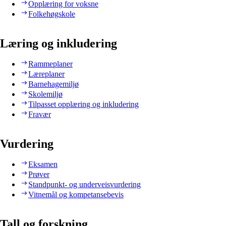
Opplæring for voksne
Folkehøgskole
Læring og inkludering
Rammeplaner
Læreplaner
Barnehagemiljø
Skolemiljø
Tilpasset opplæring og inkludering
Fravær
Vurdering
Eksamen
Prøver
Standpunkt- og underveisvurdering
Vitnemål og kompetansebevis
Tall og forskning