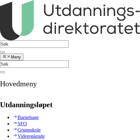
Meny
Hovedmeny
Utdanningsløpet
Barnehage
SFO
Grunnskole
Videregående