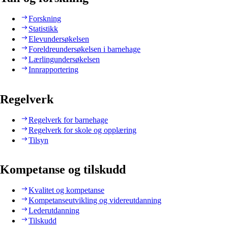
Forskning
Statistikk
Elevundersøkelsen
Foreldreundersøkelsen i barnehage
Lærlingundersøkelsen
Innrapportering
Regelverk
Regelverk for barnehage
Regelverk for skole og opplæring
Tilsyn
Kompetanse og tilskudd
Kvalitet og kompetanse
Kompetanseutvikling og videreutdanning
Lederutdanning
Tilskudd