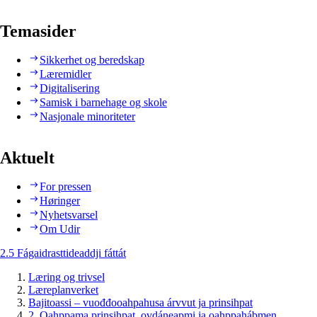
Temasider
Sikkerhet og beredskap
Læremidler
Digitalisering
Samisk i barnehage og skole
Nasjonale minoriteter
Aktuelt
For pressen
Høringer
Nyhetsvarsel
Om Udir
2.5 Fágaidrasttideaddji fáttát
Læring og trivsel
Læreplanverket
Bajitoassi – vuođđooahpahusa árvvut ja prinsihpat
2. Oahppama prinsihpat, ovdáneapmi ja oahppahábmen