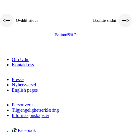
2.5.1
Álbmotdearvvašvuohta ja eallimis birget
2.5.2
Demokratiija ja mielborgárvuohta
Ovddit siidui
Boahtte siidui
2.5.3
Guoddevaš ovdáneapmi
Bajimužžii
Om Udir
Kontakt oss
Presse
Nyhetsvarsel
English pages
Personvern
Tilgjengelighetserklæring
Informasjonskapsler
Facebook