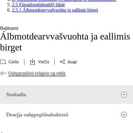
2.5 Fágaidrasttideaddji fáttát
2.5.1 Álbmotdearvvašvuohta ja eallimis birget
Bajitoassi
Álbmotdearvvašvuohta ja eallimis
birget
Giella
Viečča
Juoge
Oahppoplánii religion og etikk
Sisdoallu
Doarjja oahppoplánabuktosii