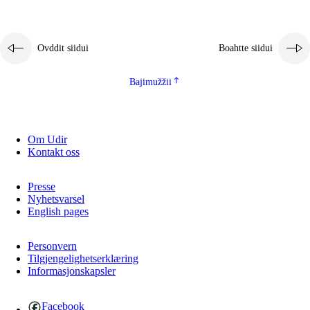
2.5.1
Álbmotdearvvašvuohta ja eallimis birget
2.5.2
Demokratiija ja mielborgárvuohta
Ovddit siidui
Boahtte siidui
2.5.3
Guoddevaš ovdáneapmi
Bajimužžii
Om Udir
Kontakt oss
Presse
Nyhetsvarsel
English pages
Personvern
Tilgjengelighetserklæring
Informasjonskapsler
Facebook