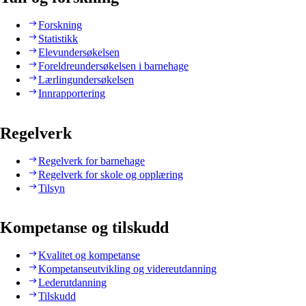
Forskning
Statistikk
Elevundersøkelsen
Foreldreundersøkelsen i barnehage
Lærlingundersøkelsen
Innrapportering
Regelverk
Regelverk for barnehage
Regelverk for skole og opplæring
Tilsyn
Kompetanse og tilskudd
Kvalitet og kompetanse
Kompetanseutvikling og videreutdanning
Lederutdanning
Tilskudd