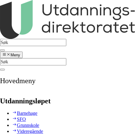
Meny
Hovedmeny
Utdanningsløpet
Barnehage
SFO
Grunnskole
Videregående