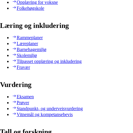
Opplæring for voksne
Folkehøgskole
Læring og inkludering
Rammeplaner
Læreplaner
Barnehagemiljø
Skolemiljø
Tilpasset opplæring og inkludering
Fravær
Vurdering
Eksamen
Prøver
Standpunkt- og underveisvurdering
Vitnemål og kompetansebevis
Tall og forskning