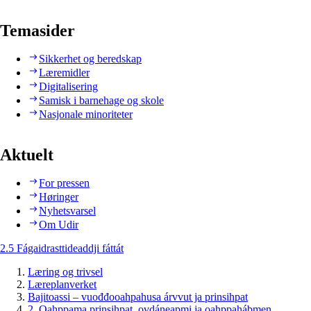
Temasider
Sikkerhet og beredskap
Læremidler
Digitalisering
Samisk i barnehage og skole
Nasjonale minoriteter
Aktuelt
For pressen
Høringer
Nyhetsvarsel
Om Udir
2.5 Fágaidrasttideaddji fáttát
Læring og trivsel
Læreplanverket
Bajitoassi – vuođđooahpahusa árvvut ja prinsihpat
2. Oahppama prinsihpat, ovdáneapmi ja oahppahábmen