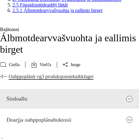
2.5 Fágaidrasttideaddji fáttát
2.5.1 Álbmotdearvvašvuohta ja eallimis birget
Bajitoassi
Álbmotdearvvašvuohta ja eallimis
birget
Giella
Viečča
Juoge
Oahppoplánii vg3 produksjonsteknikkfaget
Sisdoallu
Doarjja oahppoplánabuktosii