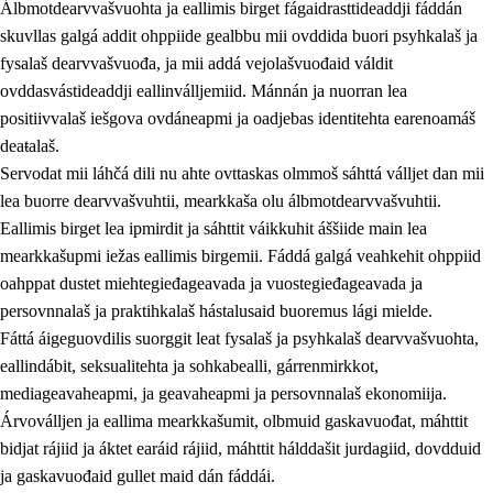
Álbmotdearvvašvuohta ja eallimis birget fágaidrasttideaddji fáddán
skuvllas galgá addit ohppiide gealbbu mii ovddida buori psyhkalaš ja
fysalaš dearvvašvuođa, ja mii addá vejolašvuođaid váldit
ovddasvástideaddji eallinválljemiid. Mánnán ja nuorran lea
positiivvalaš iešgova ovdáneapmi ja oadjebas identitehta earenoamáš
deaŧalaš.
Servodat mii láhčá dili nu ahte ovttaskas olmmoš sáhttá válljet dan mii
lea buorre dearvvašvuhtii, mearkkaša olu álbmotdearvvašvuhtii.
2.
Oahppama prinsihpat, ovdáneapmi ja oahppahábmen
Eallimis birget lea ipmirdit ja sáhttit váikkuhit áššiide main lea
mearkkašupmi iežas eallimis birgemii. Fáddá galgá veahkehit ohppiid
2.1
Sosiála oahppan ja ovdáneapmi
oahppat dustet miehtegieđageavada ja vuostegieđageavada ja
2.2
Gealbu fágain
persovnnalaš ja praktihkalaš hástalusaid buoremus lági mielde.
Fáttá áigeguovdilis suorggit leat fysalaš ja psyhkalaš dearvvašvuohta,
2.3
Vuođđogálggat
eallindábit, seksualitehta ja sohkabealli, gárrenmirkkot,
2.4
Oahppat oahppat
mediageavaheapmi, ja geavaheapmi ja persovnnalaš ekonomiija.
Árvoválljen ja eallima mearkkašumit, olbmuid gaskavuođat, máhttit
Fágaidrasttideaddji fáttát
bidjat rájiid ja áktet earáid rájiid, máhttit hálddašit jurdagiid, dovdduid
2.5
Fágaidrasttideaddji fáttát
ja gaskavuođaid gullet maid dán fáddái.