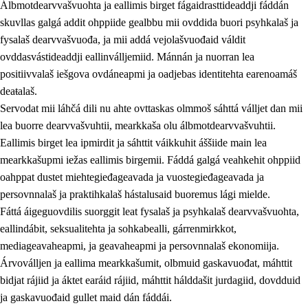
Álbmotdearvvašvuohta ja eallimis birget fágaidrasttideaddji fáddán
skuvllas galgá addit ohppiide gealbbu mii ovddida buori psyhkalaš ja
fysalaš dearvvašvuođa, ja mii addá vejolašvuođaid váldit
ovddasvástideaddji eallinválljemiid. Mánnán ja nuorran lea
positiivvalaš iešgova ovdáneapmi ja oadjebas identitehta earenoamáš
deaŧalaš.
Servodat mii láhčá dili nu ahte ovttaskas olmmoš sáhttá válljet dan mii
lea buorre dearvvašvuhtii, mearkkaša olu álbmotdearvvašvuhtii.
2.
Oahppama prinsihpat, ovdáneapmi ja oahppahábmen
Eallimis birget lea ipmirdit ja sáhttit váikkuhit áššiide main lea
mearkkašupmi iežas eallimis birgemii. Fáddá galgá veahkehit ohppiid
2.1
Sosiála oahppan ja ovdáneapmi
oahppat dustet miehtegieđageavada ja vuostegieđageavada ja
2.2
Gealbu fágain
persovnnalaš ja praktihkalaš hástalusaid buoremus lági mielde.
Fáttá áigeguovdilis suorggit leat fysalaš ja psyhkalaš dearvvašvuohta,
2.3
Vuođđogálggat
eallindábit, seksualitehta ja sohkabealli, gárrenmirkkot,
2.4
Oahppat oahppat
mediageavaheapmi, ja geavaheapmi ja persovnnalaš ekonomiija.
Árvoválljen ja eallima mearkkašumit, olbmuid gaskavuođat, máhttit
Fágaidrasttideaddji fáttát
bidjat rájiid ja áktet earáid rájiid, máhttit hálddašit jurdagiid, dovdduid
2.5
Fágaidrasttideaddji fáttát
ja gaskavuođaid gullet maid dán fáddái.