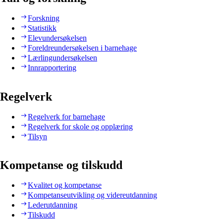
Forskning
Statistikk
Elevundersøkelsen
Foreldreundersøkelsen i barnehage
Lærlingundersøkelsen
Innrapportering
Regelverk
Regelverk for barnehage
Regelverk for skole og opplæring
Tilsyn
Kompetanse og tilskudd
Kvalitet og kompetanse
Kompetanseutvikling og videreutdanning
Lederutdanning
Tilskudd