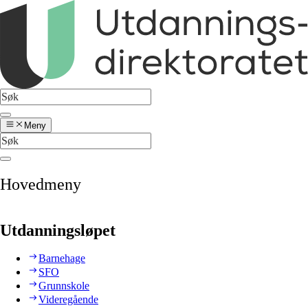
Meny
Hovedmeny
Utdanningsløpet
Barnehage
SFO
Grunnskole
Videregående