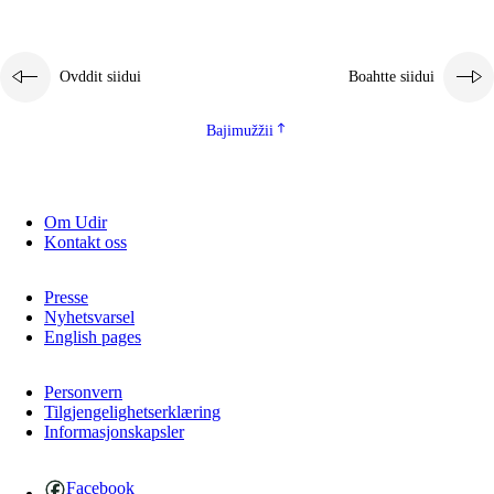
2.5.1
Álbmotdearvvašvuohta ja eallimis birget
2.5.2
Demokratiija ja mielborgárvuohta
Ovddit siidui
Boahtte siidui
2.5.3
Guoddevaš ovdáneapmi
Bajimužžii
Om Udir
Kontakt oss
Presse
Nyhetsvarsel
English pages
Personvern
Tilgjengelighetserklæring
Informasjonskapsler
Facebook