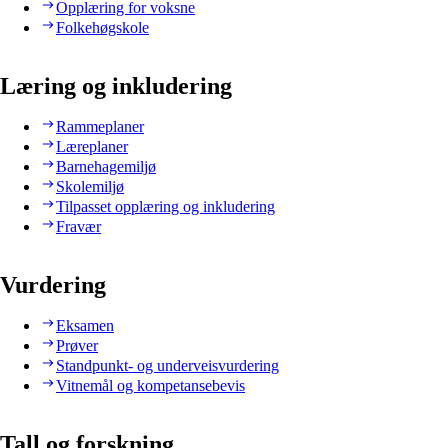
Opplæring for voksne
Folkehøgskole
Læring og inkludering
Rammeplaner
Læreplaner
Barnehagemiljø
Skolemiljø
Tilpasset opplæring og inkludering
Fravær
Vurdering
Eksamen
Prøver
Standpunkt- og underveisvurdering
Vitnemål og kompetansebevis
Tall og forskning