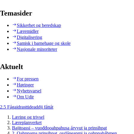
Temasider
Sikkerhet og beredskap
Læremidler
Digitalisering
Samisk i barnehage og skole
Nasjonale minoriteter
Aktuelt
For pressen
Høringer
Nyhetsvarsel
Om Udir
2.5 Fágaidrasttideaddji fáttát
Læring og trivsel
Læreplanverket
Bajitoassi – vuođđooahpahusa árvvut ja prinsihpat
2. Oahppama prinsihpat, ovdáneapmi ja oahppahábmen