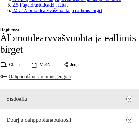
2.5 Fágaidrasttideaddji fáttát
2.5.1 Álbmotdearvvašvuohta ja eallimis birget
Bajitoassi
Álbmotdearvvašvuohta ja eallimis
birget
Giella
Viečča
Juoge
Oahppoplánii samfunnsgeografi
Sisdoallu
Doarjja oahppoplánabuktosii