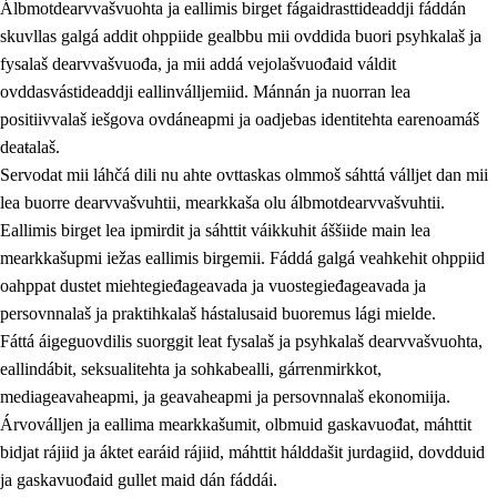
Álbmotdearvvašvuohta ja eallimis birget fágaidrasttideaddji fáddán
skuvllas galgá addit ohppiide gealbbu mii ovddida buori psyhkalaš ja
fysalaš dearvvašvuođa, ja mii addá vejolašvuođaid váldit
ovddasvástideaddji eallinválljemiid. Mánnán ja nuorran lea
positiivvalaš iešgova ovdáneapmi ja oadjebas identitehta earenoamáš
deaŧalaš.
Servodat mii láhčá dili nu ahte ovttaskas olmmoš sáhttá válljet dan mii
lea buorre dearvvašvuhtii, mearkkaša olu álbmotdearvvašvuhtii.
2.
Oahppama prinsihpat, ovdáneapmi ja oahppahábmen
Eallimis birget lea ipmirdit ja sáhttit váikkuhit áššiide main lea
mearkkašupmi iežas eallimis birgemii. Fáddá galgá veahkehit ohppiid
2.1
Sosiála oahppan ja ovdáneapmi
oahppat dustet miehtegieđageavada ja vuostegieđageavada ja
2.2
Gealbu fágain
persovnnalaš ja praktihkalaš hástalusaid buoremus lági mielde.
Fáttá áigeguovdilis suorggit leat fysalaš ja psyhkalaš dearvvašvuohta,
2.3
Vuođđogálggat
eallindábit, seksualitehta ja sohkabealli, gárrenmirkkot,
2.4
Oahppat oahppat
mediageavaheapmi, ja geavaheapmi ja persovnnalaš ekonomiija.
Árvoválljen ja eallima mearkkašumit, olbmuid gaskavuođat, máhttit
Fágaidrasttideaddji fáttát
bidjat rájiid ja áktet earáid rájiid, máhttit hálddašit jurdagiid, dovdduid
2.5
Fágaidrasttideaddji fáttát
ja gaskavuođaid gullet maid dán fáddái.