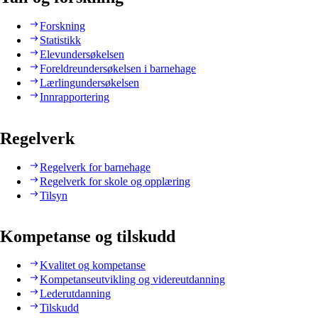
Forskning
Statistikk
Elevundersøkelsen
Foreldreundersøkelsen i barnehage
Lærlingundersøkelsen
Innrapportering
Regelverk
Regelverk for barnehage
Regelverk for skole og opplæring
Tilsyn
Kompetanse og tilskudd
Kvalitet og kompetanse
Kompetanseutvikling og videreutdanning
Lederutdanning
Tilskudd