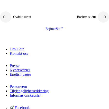
2.5.1
Álbmotdearvvašvuohta ja eallimis birget
2.5.2
Demokratiija ja mielborgárvuohta
Ovddit siidui
Boahtte siidui
2.5.3
Guoddevaš ovdáneapmi
Bajimužžii
Om Udir
Kontakt oss
Presse
Nyhetsvarsel
English pages
Personvern
Tilgjengelighetserklæring
Informasjonskapsler
Facebook