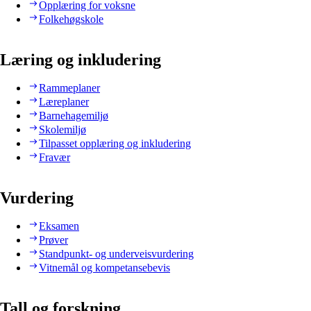
Opplæring for voksne
Folkehøgskole
Læring og inkludering
Rammeplaner
Læreplaner
Barnehagemiljø
Skolemiljø
Tilpasset opplæring og inkludering
Fravær
Vurdering
Eksamen
Prøver
Standpunkt- og underveisvurdering
Vitnemål og kompetansebevis
Tall og forskning