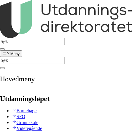
Meny
Hovedmeny
Utdanningsløpet
Barnehage
SFO
Grunnskole
Videregående