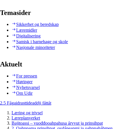
Temasider
Sikkerhet og beredskap
Læremidler
Digitalisering
Samisk i barnehage og skole
Nasjonale minoriteter
Aktuelt
For pressen
Høringer
Nyhetsvarsel
Om Udir
2.5 Fágaidrasttideaddji fáttát
Læring og trivsel
Læreplanverket
Bajitoassi – vuođđooahpahusa árvvut ja prinsihpat
2. Oahppama prinsihpat, ovdáneapmi ja oahppahábmen