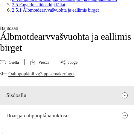
2.5 Fágaidrasttideaddji fáttát
2.5.1 Álbmotdearvvašvuohta ja eallimis birget
Bajitoassi
Álbmotdearvvašvuohta ja eallimis
birget
Giella
Viečča
Juoge
Oahppoplánii vg3 pølsemakerfaget
Sisdoallu
Doarjja oahppoplánabuktosii