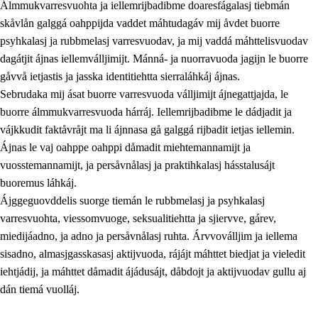
Álmmukvarresvuohta ja iellemrijbadibme doaresfágalasj tiebmán
skåvlån galggá oahppijda vaddet máhtudagáv mij åvdet buorre
psyhkalasj ja rubbmelasj varresvuodav, ja mij vaddá máhttelisvuodav
dagátjit ájnas iellemválljimijt. Mánná- ja nuorravuoda jagijn le buorre
gåvvå ietjastis ja jasska identitiehtta sierraláhkáj ájnas.
Sebrudaka mij ásat buorre varresvuoda válljimijt ájnegattjajda, le
buorre álmmukvarresvuoda hárráj. Iellemrijbadibme le dádjadit ja
vájkkudit faktåvråjt ma li ájnnasa gå galggá rijbadit ietjas iellemin.
2.
Prinsihpa oahppama, åvddånahttema ja ávddama hárráj
Ájnas le vaj oahppe oahppi dåmadit miehtemannamijt ja
vuosstemannamijt, ja persåvnålasj ja praktihkalasj hásstalusájt
2.1
Sosiála oahppam ja åvddånibme
buoremus láhkáj.
2.2
Máhtudahka fágáj hárráj
Ájggeguovddelis suorge tiemán le rubbmelasj ja psyhkalasj
varresvuohta, viessomvuoge, seksualitiehtta ja sjiervve, gárev,
2.3
Vuodulasj tjehpudagá
miedijáadno, ja adno ja persåvnålasj ruhta. Árvvoválljim ja iellema
2.4
Oahppat oahppat
sisadno, almasjgasskasasj aktijvuoda, rájájt máhttet biedjat ja vieledit
iehtjádij, ja máhttet dåmadit ájádusájt, dåbdojt ja aktijvuodav gullu aj
Doaresfágalasj tiemá
dán tiemá vuolláj.
2.5
Doaresfágalasj tiemá