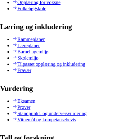
Opplæring for voksne
Folkehøgskole
Læring og inkludering
Rammeplaner
Læreplaner
Barnehagemiljø
Skolemiljø
Tilpasset opplæring og inkludering
Fravær
Vurdering
Eksamen
Prøver
Standpunkt- og underveisvurdering
Vitnemål og kompetansebevis
Tall og forskning