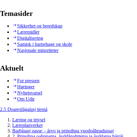
Temasider
Sikkerhet og beredskap
Læremidler
Digitalisering
Samisk i barnehage og skole
Nasjonale minoriteter
Aktuelt
For pressen
Høringer
Nyhetsvarsel
Om Udir
2.5 Doaresfágalasj tiemá
Læring og trivsel
Læreplanverket
Badjásasj oasse – árvo ja prinsihpa vuodoåhpadussaj
2. Prinsihpa oahppama, åvddånahttema ja ávddama hárráj