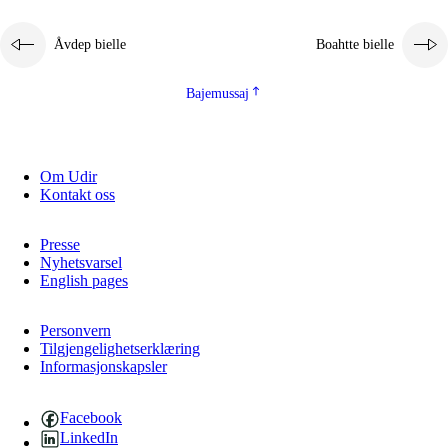
2.5.1
Álmmukvarresvuohta ja iellemrijbadibme
Åvdep bielle
Boahtte bielle
2.5.2
Demokratijja ja guojmmeviesátvuohta
2.5.3
Guoddelis åvddånibme
Bajemussaj
Om Udir
Kontakt oss
Presse
Nyhetsvarsel
English pages
Personvern
Tilgjengelighetserklæring
Informasjonskapsler
Facebook
LinkedIn