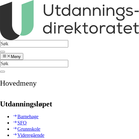
Meny
Hovedmeny
Utdanningsløpet
Barnehage
SFO
Grunnskole
Videregående