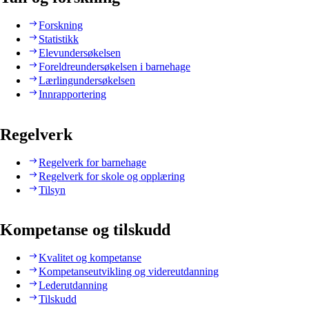
Forskning
Statistikk
Elevundersøkelsen
Foreldreundersøkelsen i barnehage
Lærlingundersøkelsen
Innrapportering
Regelverk
Regelverk for barnehage
Regelverk for skole og opplæring
Tilsyn
Kompetanse og tilskudd
Kvalitet og kompetanse
Kompetanseutvikling og videreutdanning
Lederutdanning
Tilskudd