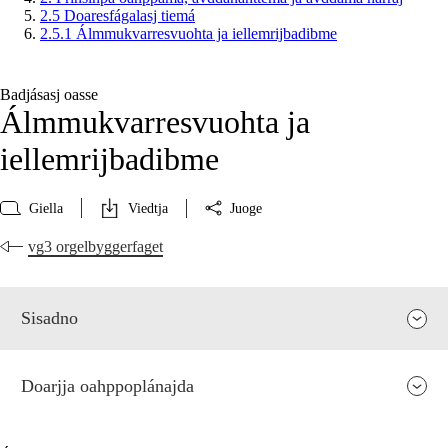
2.5 Doaresfágalasj tiemá
2.5.1 Álmmukvarresvuohta ja iellemrijbadibme
Badjásasj oasse
Álmmukvarresvuohta ja
iellemrijbadibme
Giella
Viedtja
Juoge
vg3 orgelbyggerfaget
Sisadno
Doarjja oahppoplánajda