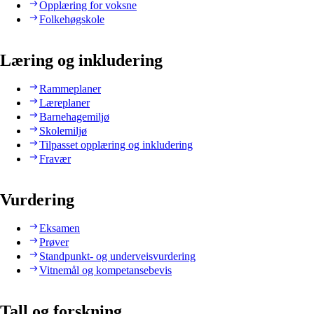
Opplæring for voksne
Folkehøgskole
Læring og inkludering
Rammeplaner
Læreplaner
Barnehagemiljø
Skolemiljø
Tilpasset opplæring og inkludering
Fravær
Vurdering
Eksamen
Prøver
Standpunkt- og underveisvurdering
Vitnemål og kompetansebevis
Tall og forskning