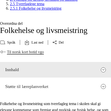
2.5 Tverrfaglege tema
2.5.1 Folkehelse og livsmeistring
Overordna del
Folkehelse og livsmeistring
Språk
Last ned
Del
Til norsk kort botid vgo
Innhald
Støtte til læreplanverket
Folkehelse og livsmeistring som tverrfagleg tema i skolen skal gi
elevane kompetanse som fremjar god psykisk og fysisk helse, og som