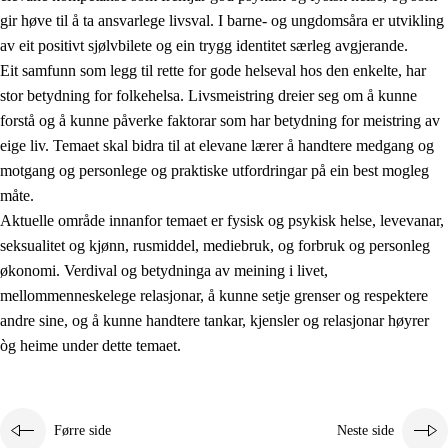
gir høve til å ta ansvarlege livsval. I barne- og ungdomsåra er utvikling
av eit positivt sjølvbilete og ein trygg identitet særleg avgjerande.
Eit samfunn som legg til rette for gode helseval hos den enkelte, har
stor betydning for folkehelsa. Livsmeistring dreier seg om å kunne
forstå og å kunne påverke faktorar som har betydning for meistring av
eige liv. Temaet skal bidra til at elevane lærer å handtere medgang og
2.
Prinsipp for læring, utvikling og danning
motgang og personlege og praktiske utfordringar på ein best mogleg
måte.
2.1
Sosial læring og utvikling
Aktuelle område innanfor temaet er fysisk og psykisk helse, levevanar,
2.2
Kompetanse i faga
seksualitet og kjønn, rusmiddel, mediebruk, og forbruk og personleg
økonomi. Verdival og betydninga av meining i livet,
2.3
Grunnleggjande ferdigheiter
mellommenneskelege relasjonar, å kunne setje grenser og respektere
2.4
Å lære å lære
andre sine, og å kunne handtere tankar, kjensler og relasjonar høyrer
òg heime under dette temaet.
Tverrfaglege tema
2.5
Tverrfaglege tema
2.5.1
Folkehelse og livsmeistring
Førre side
Neste side