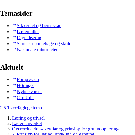
Temasider
Sikkerhet og beredskap
Læremidler
Digitalisering
Samisk i barnehage og skole
Nasjonale minoriteter
Aktuelt
For pressen
Høringer
Nyhetsvarsel
Om Udir
2.5 Tverrfaglege tema
Læring og trivsel
Læreplanverket
Overordna del – verdiar og prinsipp for grunnopplæringa
2. Prinsipp for læring, utvikling og danning