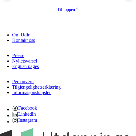
2.5.2
Demokrati og medborgarskap
Til toppen
2.5.3
Berekraftig utvikling
Om Udir
Kontakt oss
Presse
Nyhetsvarsel
English pages
Personvern
Tilgjengelighetserklæring
Informasjonskapsler
Facebook
LinkedIn
Instagram