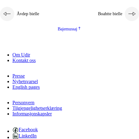
2.5.1
Álmmukvarresvuohta ja iellemrijbadibme
Åvdep bielle
Boahtte bielle
2.5.2
Demokratijja ja guojmmeviesátvuohta
2.5.3
Guoddelis åvddånibme
Bajemussaj
Om Udir
Kontakt oss
Presse
Nyhetsvarsel
English pages
Personvern
Tilgjengelighetserklæring
Informasjonskapsler
Facebook
LinkedIn