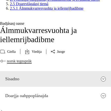
2.5 Doaresfágalasj tiemá
2.5.1 Álmmukvarresvuohta ja iellemrijbadibme
Badjásasj oasse
Álmmukvarresvuohta ja
iellemrijbadibme
Giella
Viedtja
Juoge
norsk tegnspråk
Sisadno
Doarjja oahppoplánajda