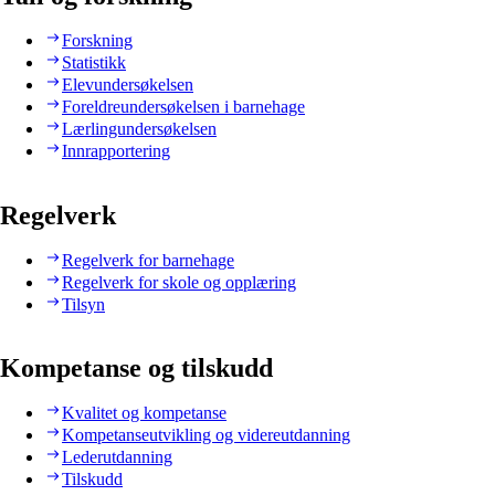
Forskning
Statistikk
Elevundersøkelsen
Foreldreundersøkelsen i barnehage
Lærlingundersøkelsen
Innrapportering
Regelverk
Regelverk for barnehage
Regelverk for skole og opplæring
Tilsyn
Kompetanse og tilskudd
Kvalitet og kompetanse
Kompetanseutvikling og videreutdanning
Lederutdanning
Tilskudd