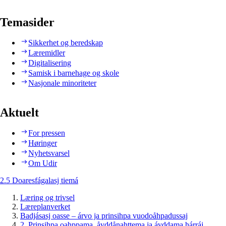
Temasider
Sikkerhet og beredskap
Læremidler
Digitalisering
Samisk i barnehage og skole
Nasjonale minoriteter
Aktuelt
For pressen
Høringer
Nyhetsvarsel
Om Udir
2.5 Doaresfágalasj tiemá
Læring og trivsel
Læreplanverket
Badjásasj oasse – árvo ja prinsihpa vuodoåhpadussaj
2. Prinsihpa oahppama, åvddånahttema ja ávddama hárráj