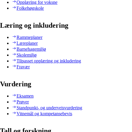
Opplæring for voksne
Folkehøgskole
Læring og inkludering
Rammeplaner
Læreplaner
Barnehagemiljø
Skolemiljø
Tilpasset opplæring og inkludering
Fravær
Vurdering
Eksamen
Prøver
Standpunkt- og underveisvurdering
Vitnemål og kompetansebevis
Tall og forskning