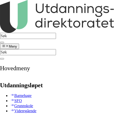
Meny
Hovedmeny
Utdanningsløpet
Barnehage
SFO
Grunnskole
Videregående