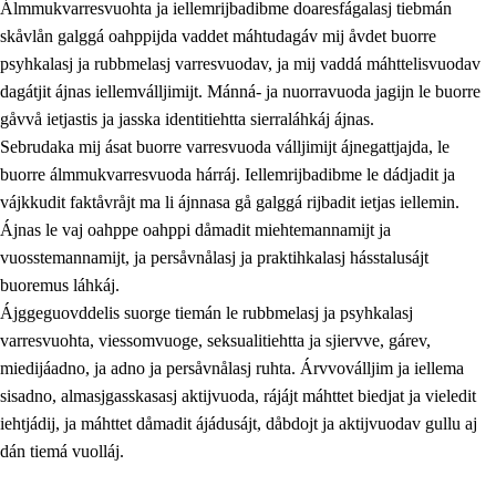
Álmmukvarresvuohta ja iellemrijbadibme doaresfágalasj tiebmán
skåvlån galggá oahppijda vaddet máhtudagáv mij åvdet buorre
psyhkalasj ja rubbmelasj varresvuodav, ja mij vaddá máhttelisvuodav
dagátjit ájnas iellemválljimijt. Mánná- ja nuorravuoda jagijn le buorre
gåvvå ietjastis ja jasska identitiehtta sierraláhkáj ájnas.
Sebrudaka mij ásat buorre varresvuoda válljimijt ájnegattjajda, le
buorre álmmukvarresvuoda hárráj. Iellemrijbadibme le dádjadit ja
vájkkudit faktåvråjt ma li ájnnasa gå galggá rijbadit ietjas iellemin.
2.
Prinsihpa oahppama, åvddånahttema ja ávddama hárráj
Ájnas le vaj oahppe oahppi dåmadit miehtemannamijt ja
vuosstemannamijt, ja persåvnålasj ja praktihkalasj hásstalusájt
2.1
Sosiála oahppam ja åvddånibme
buoremus láhkáj.
2.2
Máhtudahka fágáj hárráj
Ájggeguovddelis suorge tiemán le rubbmelasj ja psyhkalasj
varresvuohta, viessomvuoge, seksualitiehtta ja sjiervve, gárev,
2.3
Vuodulasj tjehpudagá
miedijáadno, ja adno ja persåvnålasj ruhta. Árvvoválljim ja iellema
2.4
Oahppat oahppat
sisadno, almasjgasskasasj aktijvuoda, rájájt máhttet biedjat ja vieledit
iehtjádij, ja máhttet dåmadit ájádusájt, dåbdojt ja aktijvuodav gullu aj
Doaresfágalasj tiemá
dán tiemá vuolláj.
2.5
Doaresfágalasj tiemá