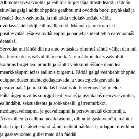
Álbmotdearvvašvuohta ja eallimis birget fágaidrasttideaddji fáddán
skuvllas galgá addit ohppiide gealbbu mii ovddida buori psyhkalaš ja
fysalaš dearvvašvuođa, ja mii addá vejolašvuođaid váldit
ovddasvástideaddji eallinválljemiid. Mánnán ja nuorran lea
positiivvalaš iešgova ovdáneapmi ja oadjebas identitehta earenoamáš
deaŧalaš.
Servodat mii láhčá dili nu ahte ovttaskas olmmoš sáhttá válljet dan mii
lea buorre dearvvašvuhtii, mearkkaša olu álbmotdearvvašvuhtii.
2.
Oahppama prinsihpat, ovdáneapmi ja oahppahábmen
Eallimis birget lea ipmirdit ja sáhttit váikkuhit áššiide main lea
mearkkašupmi iežas eallimis birgemii. Fáddá galgá veahkehit ohppiid
2.1
Sosiála oahppan ja ovdáneapmi
oahppat dustet miehtegieđageavada ja vuostegieđageavada ja
2.2
Gealbu fágain
persovnnalaš ja praktihkalaš hástalusaid buoremus lági mielde.
Fáttá áigeguovdilis suorggit leat fysalaš ja psyhkalaš dearvvašvuohta,
2.3
Vuođđogálggat
eallindábit, seksualitehta ja sohkabealli, gárrenmirkkot,
2.4
Oahppat oahppat
mediageavaheapmi, ja geavaheapmi ja persovnnalaš ekonomiija.
Árvoválljen ja eallima mearkkašumit, olbmuid gaskavuođat, máhttit
Fágaidrasttideaddji fáttát
bidjat rájiid ja áktet earáid rájiid, máhttit hálddašit jurdagiid, dovdduid
2.5
Fágaidrasttideaddji fáttát
ja gaskavuođaid gullet maid dán fáddái.