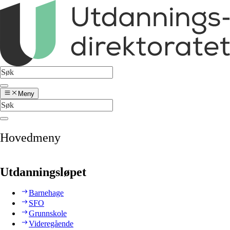
Meny
Hovedmeny
Utdanningsløpet
Barnehage
SFO
Grunnskole
Videregående