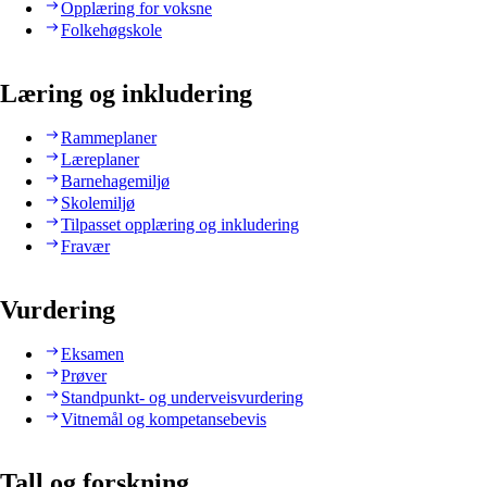
Opplæring for voksne
Folkehøgskole
Læring og inkludering
Rammeplaner
Læreplaner
Barnehagemiljø
Skolemiljø
Tilpasset opplæring og inkludering
Fravær
Vurdering
Eksamen
Prøver
Standpunkt- og underveisvurdering
Vitnemål og kompetansebevis
Tall og forskning