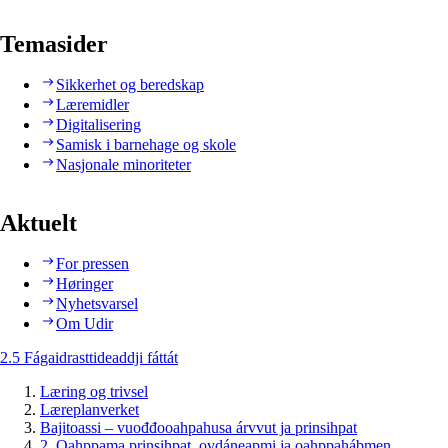
Temasider
Sikkerhet og beredskap
Læremidler
Digitalisering
Samisk i barnehage og skole
Nasjonale minoriteter
Aktuelt
For pressen
Høringer
Nyhetsvarsel
Om Udir
2.5 Fágaidrasttideaddji fáttát
Læring og trivsel
Læreplanverket
Bajitoassi – vuođđooahpahusa árvvut ja prinsihpat
2. Oahppama prinsihpat, ovdáneapmi ja oahppahábmen