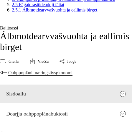
2.5 Fágaidrasttideaddji fáttát
2.5.1 Álbmotdearvvašvuohta ja eallimis birget
Bajitoassi
Álbmotdearvvašvuohta ja eallimis
birget
Giella
Viečča
Juoge
Oahppoplánii næringslivsøkonomi
Sisdoallu
Doarjja oahppoplánabuktosii