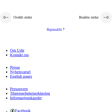
2.5.1
Álbmotdearvvašvuohta ja eallimis birget
2.5.2
Demokratiija ja mielborgárvuohta
Ovddit siidui
Boahtte siidui
2.5.3
Guoddevaš ovdáneapmi
Bajimužžii
Om Udir
Kontakt oss
Presse
Nyhetsvarsel
English pages
Personvern
Tilgjengelighetserklæring
Informasjonskapsler
Facebook