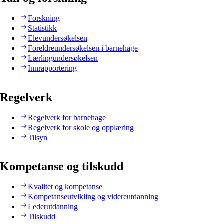
Forskning
Statistikk
Elevundersøkelsen
Foreldreundersøkelsen i barnehage
Lærlingundersøkelsen
Innrapportering
Regelverk
Regelverk for barnehage
Regelverk for skole og opplæring
Tilsyn
Kompetanse og tilskudd
Kvalitet og kompetanse
Kompetanseutvikling og videreutdanning
Lederutdanning
Tilskudd