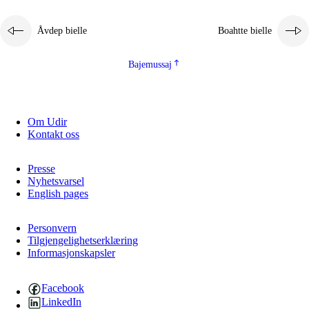
2.5.1
Álmmukvarresvuohta ja iellemrijbadibme
Åvdep bielle
Boahtte bielle
2.5.2
Demokratijja ja guojmmeviesátvuohta
2.5.3
Guoddelis åvddånibme
Bajemussaj
Om Udir
Kontakt oss
Presse
Nyhetsvarsel
English pages
Personvern
Tilgjengelighetserklæring
Informasjonskapsler
Facebook
LinkedIn