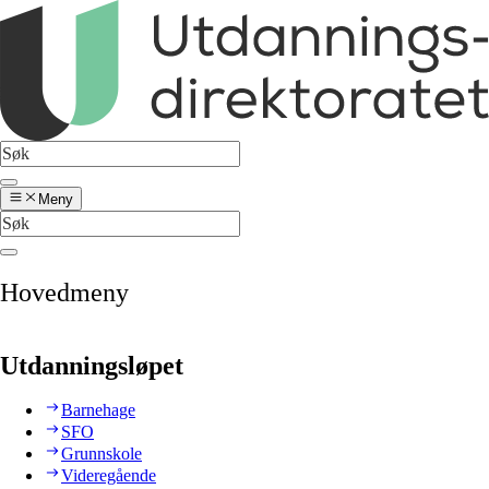
Meny
Hovedmeny
Utdanningsløpet
Barnehage
SFO
Grunnskole
Videregående