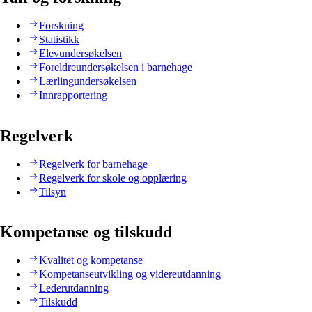
Forskning
Statistikk
Elevundersøkelsen
Foreldreundersøkelsen i barnehage
Lærlingundersøkelsen
Innrapportering
Regelverk
Regelverk for barnehage
Regelverk for skole og opplæring
Tilsyn
Kompetanse og tilskudd
Kvalitet og kompetanse
Kompetanseutvikling og videreutdanning
Lederutdanning
Tilskudd