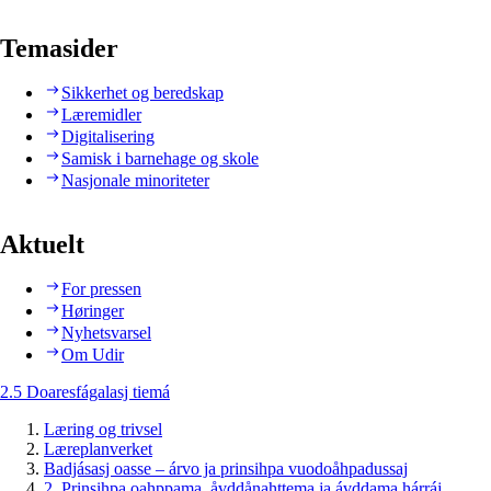
Temasider
Sikkerhet og beredskap
Læremidler
Digitalisering
Samisk i barnehage og skole
Nasjonale minoriteter
Aktuelt
For pressen
Høringer
Nyhetsvarsel
Om Udir
2.5 Doaresfágalasj tiemá
Læring og trivsel
Læreplanverket
Badjásasj oasse – árvo ja prinsihpa vuodoåhpadussaj
2. Prinsihpa oahppama, åvddånahttema ja ávddama hárráj