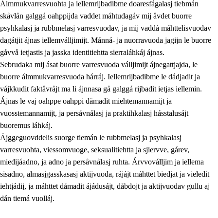
Álmmukvarresvuohta ja iellemrijbadibme doaresfágalasj tiebmán
skåvlån galggá oahppijda vaddet máhtudagáv mij åvdet buorre
psyhkalasj ja rubbmelasj varresvuodav, ja mij vaddá máhttelisvuodav
dagátjit ájnas iellemválljimijt. Mánná- ja nuorravuoda jagijn le buorre
gåvvå ietjastis ja jasska identitiehtta sierraláhkáj ájnas.
Sebrudaka mij ásat buorre varresvuoda válljimijt ájnegattjajda, le
buorre álmmukvarresvuoda hárráj. Iellemrijbadibme le dádjadit ja
vájkkudit faktåvråjt ma li ájnnasa gå galggá rijbadit ietjas iellemin.
2.
Prinsihpa oahppama, åvddånahttema ja ávddama hárráj
Ájnas le vaj oahppe oahppi dåmadit miehtemannamijt ja
vuosstemannamijt, ja persåvnålasj ja praktihkalasj hásstalusájt
2.1
Sosiála oahppam ja åvddånibme
buoremus láhkáj.
2.2
Máhtudahka fágáj hárráj
Ájggeguovddelis suorge tiemán le rubbmelasj ja psyhkalasj
varresvuohta, viessomvuoge, seksualitiehtta ja sjiervve, gárev,
2.3
Vuodulasj tjehpudagá
miedijáadno, ja adno ja persåvnålasj ruhta. Árvvoválljim ja iellema
2.4
Oahppat oahppat
sisadno, almasjgasskasasj aktijvuoda, rájájt máhttet biedjat ja vieledit
iehtjádij, ja máhttet dåmadit ájádusájt, dåbdojt ja aktijvuodav gullu aj
Doaresfágalasj tiemá
dán tiemá vuolláj.
2.5
Doaresfágalasj tiemá