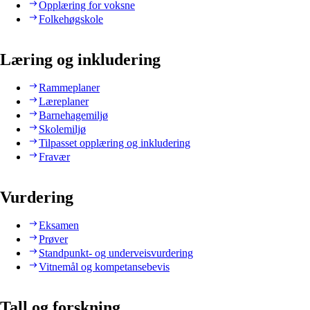
Opplæring for voksne
Folkehøgskole
Læring og inkludering
Rammeplaner
Læreplaner
Barnehagemiljø
Skolemiljø
Tilpasset opplæring og inkludering
Fravær
Vurdering
Eksamen
Prøver
Standpunkt- og underveisvurdering
Vitnemål og kompetansebevis
Tall og forskning