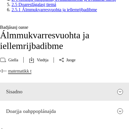
2.5 Doaresfágalasj tiemá
2.5.1 Álmmukvarresvuohta ja iellemrijbadibme
Badjásasj oasse
Álmmukvarresvuohta ja
iellemrijbadibme
Giella
Viedtja
Juoge
matematikk t
Sisadno
Doarjja oahppoplánajda