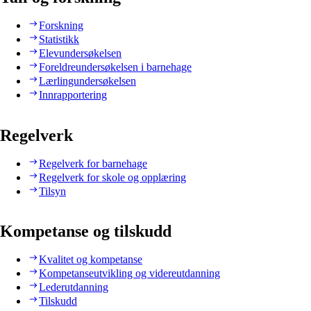
Forskning
Statistikk
Elevundersøkelsen
Foreldreundersøkelsen i barnehage
Lærlingundersøkelsen
Innrapportering
Regelverk
Regelverk for barnehage
Regelverk for skole og opplæring
Tilsyn
Kompetanse og tilskudd
Kvalitet og kompetanse
Kompetanseutvikling og videreutdanning
Lederutdanning
Tilskudd