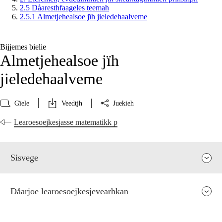
2.5 Dåaresthfaageles teemah
2.5.1 Almetjehealsoe jïh jieledehaalveme
Bijjemes bielie
Almetjehealsoe jïh
jieledehaalveme
Gïele
Veedtjh
Juekieh
Learoesoejkesjasse matematikk p
Sisvege
Dåarjoe learoesoejkesjevearhkan