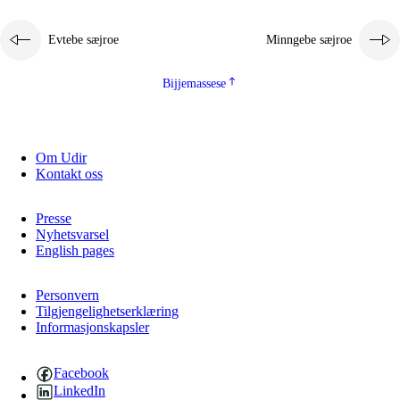
2.5.1
Almetjehealsoe jïh jieledehaalveme
Evtebe sæjroe
Minngebe sæjroe
2.5.2
Demokratije jïh meatanårrojevoete
2.5.3
Monnehke evtiedimmie
Bijjemassese
Om Udir
Kontakt oss
Presse
Nyhetsvarsel
English pages
Personvern
Tilgjengelighetserklæring
Informasjonskapsler
Facebook
LinkedIn