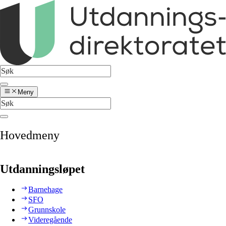
Meny
Hovedmeny
Utdanningsløpet
Barnehage
SFO
Grunnskole
Videregående