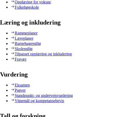
Opplæring for voksne
Folkehøgskole
Læring og inkludering
Rammeplaner
Læreplaner
Barnehagemiljø
Skolemiljø
Tilpasset opplæring og inkludering
Fravær
Vurdering
Eksamen
Prøver
Standpunkt- og underveisvurdering
Vitnemål og kompetansebevis
Tall og forskning