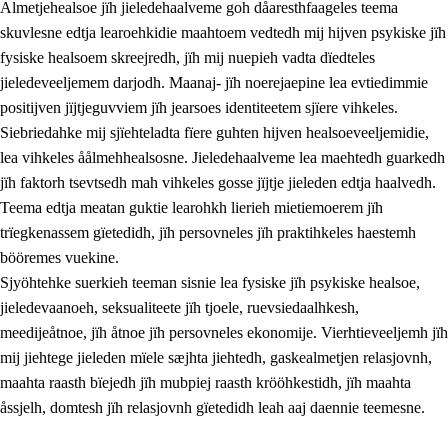
Almetjehealsoe jïh jieledehaalveme goh dåaresthfaageles teema
skuvlesne edtja learoehkidie maahtoem vedtedh mij hijven psykiske jïh
fysiske healsoem skreejredh, jïh mij nuepieh vadta dïedteles
jieledeveeljemem darjodh. Maanaj- jïh noerejaepine lea evtiedimmie
positijven jïjtjeguvviem jïh jearsoes identiteetem sjïere vihkeles.
Siebriedahke mij sjïehteladta fïere guhten hijven healsoeveeljemidie,
lea vihkeles åålmehhealsosne. Jieledehaalveme lea maehtedh guarkedh
jïh faktorh tsevtsedh mah vihkeles gosse jïjtje jieleden edtja haalvedh.
2.
Lïeremen, evtiedimmien jïh skearkagimmien prinsihph
Teema edtja meatan guktie learohkh lierieh mietiemoerem jïh
trïegkenassem gïetedidh, jïh persovneles jïh praktihkeles haestemh
2.1
Sosijaale lïereme jïh evtiedimmie
bööremes vuekine.
2.2
Maahtoe faagine
Sjyöhtehke suerkieh teeman sisnie lea fysiske jïh psykiske healsoe,
jieledevaanoeh, seksualiteete jïh tjoele, ruevsiedaalhkesh,
2.3
Vihkeles tjiehpiesvoeth
meedijeåtnoe, jïh åtnoe jïh persovneles ekonomije. Vierhtieveeljemh jïh
2.4
Lïeredh lïeredh
mij jiehtege jieleden mïele sæjhta jiehtedh, gaskealmetjen relasjovnh,
maahta raasth bïejedh jïh mubpiej raasth krööhkestidh, jïh maahta
Dåaresthfaageles teemah
åssjelh, domtesh jïh relasjovnh gïetedidh leah aaj daennie teemesne.
2.5
Dåaresthfaageles teemah