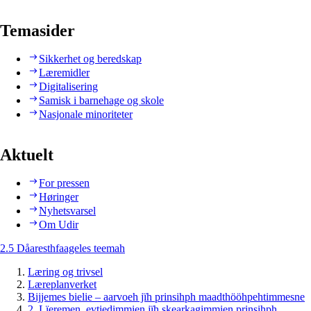
Temasider
Sikkerhet og beredskap
Læremidler
Digitalisering
Samisk i barnehage og skole
Nasjonale minoriteter
Aktuelt
For pressen
Høringer
Nyhetsvarsel
Om Udir
2.5 Dåaresthfaageles teemah
Læring og trivsel
Læreplanverket
Bijjemes bielie – aarvoeh jïh prinsihph maadthööhpehtimmesne
2. Lïeremen, evtiedimmien jïh skearkagimmien prinsihph