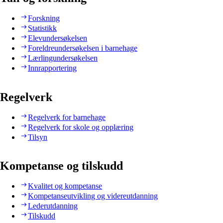
Forskning
Statistikk
Elevundersøkelsen
Foreldreundersøkelsen i barnehage
Lærlingundersøkelsen
Innrapportering
Regelverk
Regelverk for barnehage
Regelverk for skole og opplæring
Tilsyn
Kompetanse og tilskudd
Kvalitet og kompetanse
Kompetanseutvikling og videreutdanning
Lederutdanning
Tilskudd