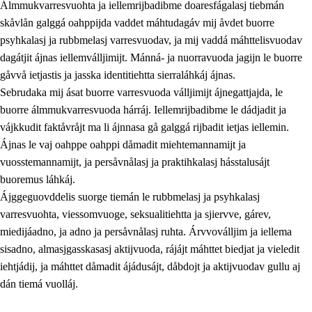
Álmmukvarresvuohta ja iellemrijbadibme doaresfágalasj tiebmán
skåvlån galggá oahppijda vaddet máhtudagáv mij åvdet buorre
psyhkalasj ja rubbmelasj varresvuodav, ja mij vaddá máhttelisvuodav
dagátjit ájnas iellemválljimijt. Mánná- ja nuorravuoda jagijn le buorre
gåvvå ietjastis ja jasska identitiehtta sierraláhkáj ájnas.
Sebrudaka mij ásat buorre varresvuoda válljimijt ájnegattjajda, le
buorre álmmukvarresvuoda hárráj. Iellemrijbadibme le dádjadit ja
vájkkudit faktåvråjt ma li ájnnasa gå galggá rijbadit ietjas iellemin.
2.
Prinsihpa oahppama, åvddånahttema ja ávddama hárráj
Ájnas le vaj oahppe oahppi dåmadit miehtemannamijt ja
vuosstemannamijt, ja persåvnålasj ja praktihkalasj hásstalusájt
2.1
Sosiála oahppam ja åvddånibme
buoremus láhkáj.
2.2
Máhtudahka fágáj hárráj
Ájggeguovddelis suorge tiemán le rubbmelasj ja psyhkalasj
varresvuohta, viessomvuoge, seksualitiehtta ja sjiervve, gárev,
2.3
Vuodulasj tjehpudagá
miedijáadno, ja adno ja persåvnålasj ruhta. Árvvoválljim ja iellema
2.4
Oahppat oahppat
sisadno, almasjgasskasasj aktijvuoda, rájájt máhttet biedjat ja vieledit
iehtjádij, ja máhttet dåmadit ájádusájt, dåbdojt ja aktijvuodav gullu aj
Doaresfágalasj tiemá
dán tiemá vuolláj.
2.5
Doaresfágalasj tiemá