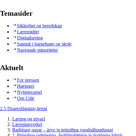
Temasider
Sikkerhet og beredskap
Læremidler
Digitalisering
Samisk i barnehage og skole
Nasjonale minoriteter
Aktuelt
For pressen
Høringer
Nyhetsvarsel
Om Udir
2.5 Doaresfágalasj tiemá
Læring og trivsel
Læreplanverket
Badjásasj oasse – árvo ja prinsihpa vuodoåhpadussaj
2. Prinsihpa oahppama, åvddånahttema ja ávddama hárráj