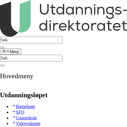
Meny
Hovedmeny
Utdanningsløpet
Barnehage
SFO
Grunnskole
Videregående