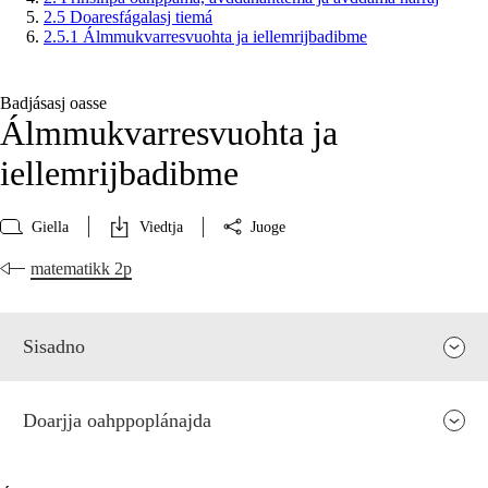
2.5 Doaresfágalasj tiemá
2.5.1 Álmmukvarresvuohta ja iellemrijbadibme
Badjásasj oasse
Álmmukvarresvuohta ja
iellemrijbadibme
Giella
Viedtja
Juoge
matematikk 2p
Sisadno
Doarjja oahppoplánajda