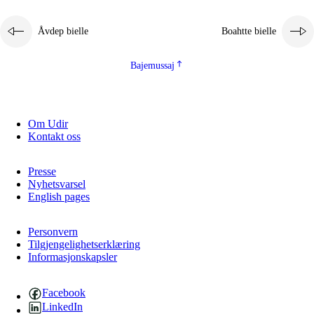
2.5.1
Álmmukvarresvuohta ja iellemrijbadibme
Åvdep bielle
Boahtte bielle
2.5.2
Demokratijja ja guojmmeviesátvuohta
2.5.3
Guoddelis åvddånibme
Bajemussaj
Om Udir
Kontakt oss
Presse
Nyhetsvarsel
English pages
Personvern
Tilgjengelighetserklæring
Informasjonskapsler
Facebook
LinkedIn