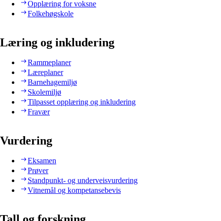
Opplæring for voksne
Folkehøgskole
Læring og inkludering
Rammeplaner
Læreplaner
Barnehagemiljø
Skolemiljø
Tilpasset opplæring og inkludering
Fravær
Vurdering
Eksamen
Prøver
Standpunkt- og underveisvurdering
Vitnemål og kompetansebevis
Tall og forskning