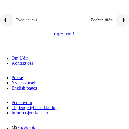
2.5.1
Álbmotdearvvašvuohta ja eallimis birget
2.5.2
Demokratiija ja mielborgárvuohta
Ovddit siidui
Boahtte siidui
2.5.3
Guoddevaš ovdáneapmi
Bajimužžii
Om Udir
Kontakt oss
Presse
Nyhetsvarsel
English pages
Personvern
Tilgjengelighetserklæring
Informasjonskapsler
Facebook