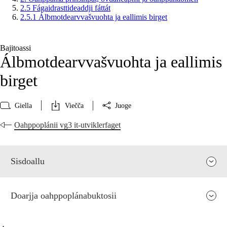
2.5 Fágaidrasttideaddji fáttát
2.5.1 Álbmotdearvvašvuohta ja eallimis birget
Bajitoassi
Álbmotdearvvašvuohta ja eallimis
birget
Giella
Viečča
Juoge
Oahppoplánii vg3 it-utviklerfaget
Sisdoallu
Doarjja oahppoplánabuktosii