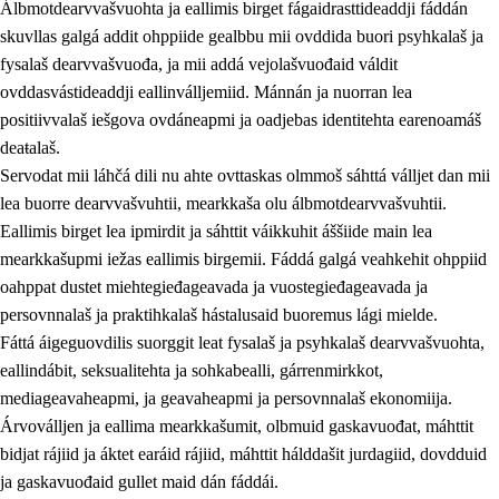
Álbmotdearvvašvuohta ja eallimis birget fágaidrasttideaddji fáddán
skuvllas galgá addit ohppiide gealbbu mii ovddida buori psyhkalaš ja
fysalaš dearvvašvuođa, ja mii addá vejolašvuođaid váldit
ovddasvástideaddji eallinválljemiid. Mánnán ja nuorran lea
positiivvalaš iešgova ovdáneapmi ja oadjebas identitehta earenoamáš
deaŧalaš.
Servodat mii láhčá dili nu ahte ovttaskas olmmoš sáhttá válljet dan mii
lea buorre dearvvašvuhtii, mearkkaša olu álbmotdearvvašvuhtii.
2.
Oahppama prinsihpat, ovdáneapmi ja oahppahábmen
Eallimis birget lea ipmirdit ja sáhttit váikkuhit áššiide main lea
mearkkašupmi iežas eallimis birgemii. Fáddá galgá veahkehit ohppiid
2.1
Sosiála oahppan ja ovdáneapmi
oahppat dustet miehtegieđageavada ja vuostegieđageavada ja
2.2
Gealbu fágain
persovnnalaš ja praktihkalaš hástalusaid buoremus lági mielde.
Fáttá áigeguovdilis suorggit leat fysalaš ja psyhkalaš dearvvašvuohta,
2.3
Vuođđogálggat
eallindábit, seksualitehta ja sohkabealli, gárrenmirkkot,
2.4
Oahppat oahppat
mediageavaheapmi, ja geavaheapmi ja persovnnalaš ekonomiija.
Árvoválljen ja eallima mearkkašumit, olbmuid gaskavuođat, máhttit
Fágaidrasttideaddji fáttát
bidjat rájiid ja áktet earáid rájiid, máhttit hálddašit jurdagiid, dovdduid
2.5
Fágaidrasttideaddji fáttát
ja gaskavuođaid gullet maid dán fáddái.