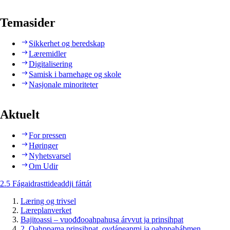
Temasider
Sikkerhet og beredskap
Læremidler
Digitalisering
Samisk i barnehage og skole
Nasjonale minoriteter
Aktuelt
For pressen
Høringer
Nyhetsvarsel
Om Udir
2.5 Fágaidrasttideaddji fáttát
Læring og trivsel
Læreplanverket
Bajitoassi – vuođđooahpahusa árvvut ja prinsihpat
2. Oahppama prinsihpat, ovdáneapmi ja oahppahábmen