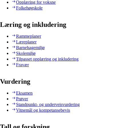
Opplæring for voksne
Folkehøgskole
Læring og inkludering
Rammeplaner
Læreplaner
Barnehagemiljø
Skolemiljø
Tilpasset opplæring og inkludering
Fravær
Vurdering
Eksamen
Prøver
Standpunkt- og underveisvurdering
Vitnemål og kompetansebevis
Tall og forskning