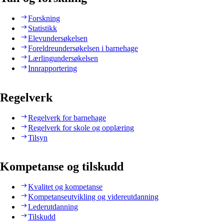
Forskning
Statistikk
Elevundersøkelsen
Foreldreundersøkelsen i barnehage
Lærlingundersøkelsen
Innrapportering
Regelverk
Regelverk for barnehage
Regelverk for skole og opplæring
Tilsyn
Kompetanse og tilskudd
Kvalitet og kompetanse
Kompetanseutvikling og videreutdanning
Lederutdanning
Tilskudd