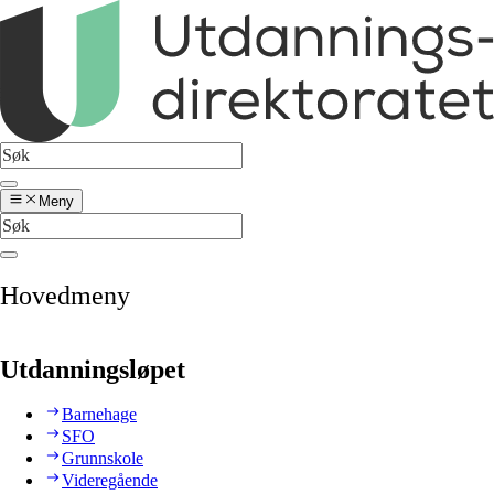
Meny
Hovedmeny
Utdanningsløpet
Barnehage
SFO
Grunnskole
Videregående