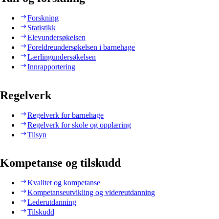
Forskning
Statistikk
Elevundersøkelsen
Foreldreundersøkelsen i barnehage
Lærlingundersøkelsen
Innrapportering
Regelverk
Regelverk for barnehage
Regelverk for skole og opplæring
Tilsyn
Kompetanse og tilskudd
Kvalitet og kompetanse
Kompetanseutvikling og videreutdanning
Lederutdanning
Tilskudd