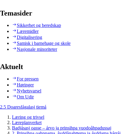
Temasider
Sikkerhet og beredskap
Læremidler
Digitalisering
Samisk i barnehage og skole
Nasjonale minoriteter
Aktuelt
For pressen
Høringer
Nyhetsvarsel
Om Udir
2.5 Doaresfágalasj tiemá
Læring og trivsel
Læreplanverket
Badjásasj oasse – árvo ja prinsihpa vuodoåhpadussaj
2. Prinsihpa oahppama, åvddånahttema ja ávddama hárráj