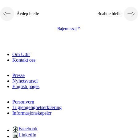
2.5.1
Álmmukvarresvuohta ja iellemrijbadibme
Åvdep bielle
Boahtte bielle
2.5.2
Demokratijja ja guojmmeviesátvuohta
2.5.3
Guoddelis åvddånibme
Bajemussaj
Om Udir
Kontakt oss
Presse
Nyhetsvarsel
English pages
Personvern
Tilgjengelighetserklæring
Informasjonskapsler
Facebook
LinkedIn