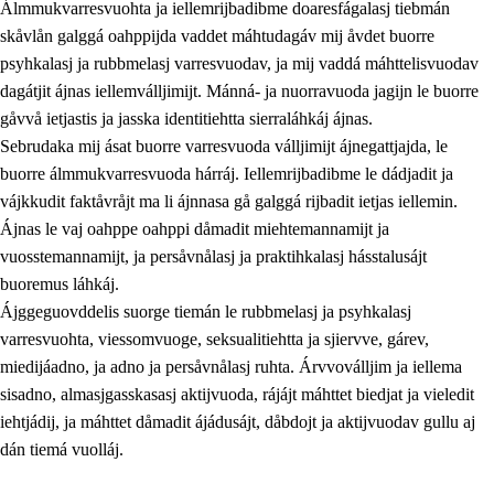
Álmmukvarresvuohta ja iellemrijbadibme doaresfágalasj tiebmán
skåvlån galggá oahppijda vaddet máhtudagáv mij åvdet buorre
psyhkalasj ja rubbmelasj varresvuodav, ja mij vaddá máhttelisvuodav
dagátjit ájnas iellemválljimijt. Mánná- ja nuorravuoda jagijn le buorre
gåvvå ietjastis ja jasska identitiehtta sierraláhkáj ájnas.
Sebrudaka mij ásat buorre varresvuoda válljimijt ájnegattjajda, le
buorre álmmukvarresvuoda hárráj. Iellemrijbadibme le dádjadit ja
vájkkudit faktåvråjt ma li ájnnasa gå galggá rijbadit ietjas iellemin.
2.
Prinsihpa oahppama, åvddånahttema ja ávddama hárráj
Ájnas le vaj oahppe oahppi dåmadit miehtemannamijt ja
vuosstemannamijt, ja persåvnålasj ja praktihkalasj hásstalusájt
2.1
Sosiála oahppam ja åvddånibme
buoremus láhkáj.
2.2
Máhtudahka fágáj hárráj
Ájggeguovddelis suorge tiemán le rubbmelasj ja psyhkalasj
varresvuohta, viessomvuoge, seksualitiehtta ja sjiervve, gárev,
2.3
Vuodulasj tjehpudagá
miedijáadno, ja adno ja persåvnålasj ruhta. Árvvoválljim ja iellema
2.4
Oahppat oahppat
sisadno, almasjgasskasasj aktijvuoda, rájájt máhttet biedjat ja vieledit
iehtjádij, ja máhttet dåmadit ájádusájt, dåbdojt ja aktijvuodav gullu aj
Doaresfágalasj tiemá
dán tiemá vuolláj.
2.5
Doaresfágalasj tiemá