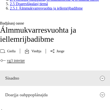
2.5 Doaresfágalasj tiemá
2.5.1 Álmmukvarresvuohta ja iellemrijbadibme
Badjásasj oasse
Álmmukvarresvuohta ja
iellemrijbadibme
Giella
Viedtja
Juoge
vg3 interiør
Sisadno
Doarjja oahppoplánajda