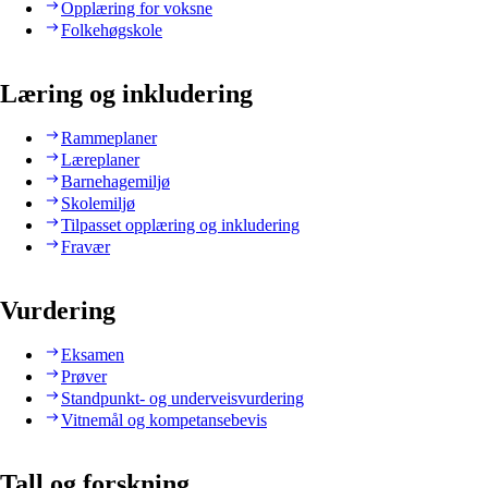
Opplæring for voksne
Folkehøgskole
Læring og inkludering
Rammeplaner
Læreplaner
Barnehagemiljø
Skolemiljø
Tilpasset opplæring og inkludering
Fravær
Vurdering
Eksamen
Prøver
Standpunkt- og underveisvurdering
Vitnemål og kompetansebevis
Tall og forskning