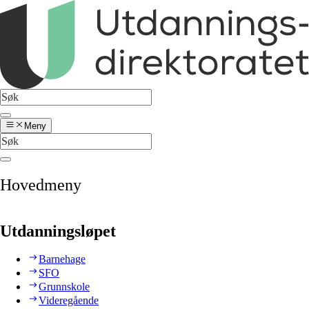
Meny
Hovedmeny
Utdanningsløpet
Barnehage
SFO
Grunnskole
Videregående