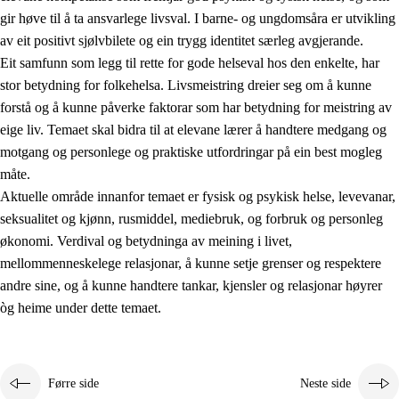
gir høve til å ta ansvarlege livsval. I barne- og ungdomsåra er utvikling
av eit positivt sjølvbilete og ein trygg identitet særleg avgjerande.
Eit samfunn som legg til rette for gode helseval hos den enkelte, har
stor betydning for folkehelsa. Livsmeistring dreier seg om å kunne
forstå og å kunne påverke faktorar som har betydning for meistring av
eige liv. Temaet skal bidra til at elevane lærer å handtere medgang og
2.
Prinsipp for læring, utvikling og danning
motgang og personlege og praktiske utfordringar på ein best mogleg
måte.
2.1
Sosial læring og utvikling
Aktuelle område innanfor temaet er fysisk og psykisk helse, levevanar,
2.2
Kompetanse i faga
seksualitet og kjønn, rusmiddel, mediebruk, og forbruk og personleg
økonomi. Verdival og betydninga av meining i livet,
2.3
Grunnleggjande ferdigheiter
mellommenneskelege relasjonar, å kunne setje grenser og respektere
2.4
Å lære å lære
andre sine, og å kunne handtere tankar, kjensler og relasjonar høyrer
òg heime under dette temaet.
Tverrfaglege tema
2.5
Tverrfaglege tema
2.5.1
Folkehelse og livsmeistring
Førre side
Neste side