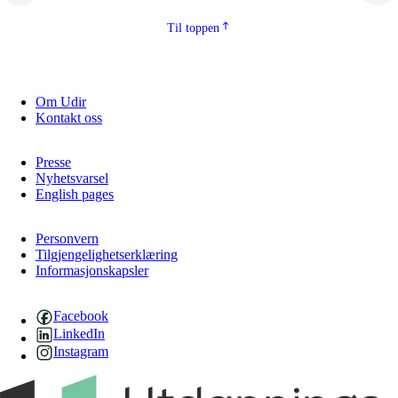
2.5.2
Demokrati og medborgarskap
Til toppen
2.5.3
Berekraftig utvikling
Om Udir
Kontakt oss
Presse
Nyhetsvarsel
English pages
Personvern
Tilgjengelighetserklæring
Informasjonskapsler
Facebook
LinkedIn
Instagram