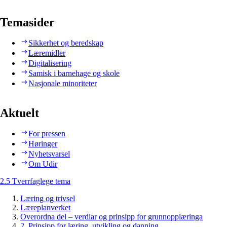
Temasider
Sikkerhet og beredskap
Læremidler
Digitalisering
Samisk i barnehage og skole
Nasjonale minoriteter
Aktuelt
For pressen
Høringer
Nyhetsvarsel
Om Udir
2.5 Tverrfaglege tema
Læring og trivsel
Læreplanverket
Overordna del – verdiar og prinsipp for grunnopplæringa
2. Prinsipp for læring, utvikling og danning