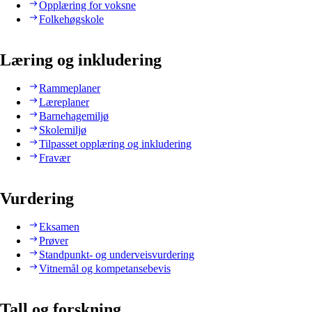
Opplæring for voksne
Folkehøgskole
Læring og inkludering
Rammeplaner
Læreplaner
Barnehagemiljø
Skolemiljø
Tilpasset opplæring og inkludering
Fravær
Vurdering
Eksamen
Prøver
Standpunkt- og underveisvurdering
Vitnemål og kompetansebevis
Tall og forskning