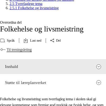
2.5 Tverrfaglege tema
2.5.1 Folkehelse og livsmeistring
Overordna del
Folkehelse og livsmeistring
Språk
Last ned
Del
Til treningsleiing
Innhald
Støtte til læreplanverket
Folkehelse og livsmeistring som tverrfagleg tema i skolen skal gi
elevane kompetanse som fremjar god psykisk og fysisk helse, og som