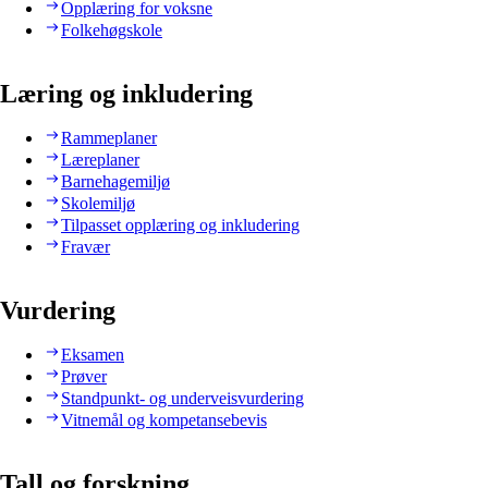
Opplæring for voksne
Folkehøgskole
Læring og inkludering
Rammeplaner
Læreplaner
Barnehagemiljø
Skolemiljø
Tilpasset opplæring og inkludering
Fravær
Vurdering
Eksamen
Prøver
Standpunkt- og underveisvurdering
Vitnemål og kompetansebevis
Tall og forskning