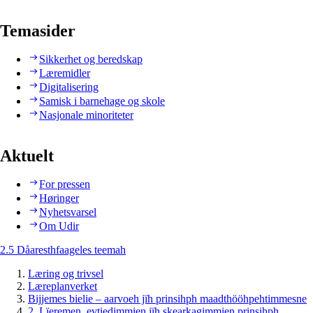
Temasider
Sikkerhet og beredskap
Læremidler
Digitalisering
Samisk i barnehage og skole
Nasjonale minoriteter
Aktuelt
For pressen
Høringer
Nyhetsvarsel
Om Udir
2.5 Dåaresthfaageles teemah
Læring og trivsel
Læreplanverket
Bijjemes bielie – aarvoeh jïh prinsihph maadthööhpehtimmesne
2. Lïeremen, evtiedimmien jïh skearkagimmien prinsihph