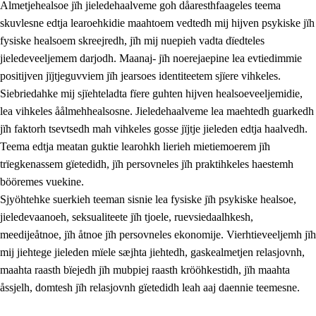
Almetjehealsoe jïh jieledehaalveme goh dåaresthfaageles teema
skuvlesne edtja learoehkidie maahtoem vedtedh mij hijven psykiske jïh
fysiske healsoem skreejredh, jïh mij nuepieh vadta dïedteles
jieledeveeljemem darjodh. Maanaj- jïh noerejaepine lea evtiedimmie
positijven jïjtjeguvviem jïh jearsoes identiteetem sjïere vihkeles.
Siebriedahke mij sjïehteladta fïere guhten hijven healsoeveeljemidie,
lea vihkeles åålmehhealsosne. Jieledehaalveme lea maehtedh guarkedh
jïh faktorh tsevtsedh mah vihkeles gosse jïjtje jieleden edtja haalvedh.
2.
Lïeremen, evtiedimmien jïh skearkagimmien prinsihph
Teema edtja meatan guktie learohkh lierieh mietiemoerem jïh
trïegkenassem gïetedidh, jïh persovneles jïh praktihkeles haestemh
2.1
Sosijaale lïereme jïh evtiedimmie
bööremes vuekine.
2.2
Maahtoe faagine
Sjyöhtehke suerkieh teeman sisnie lea fysiske jïh psykiske healsoe,
jieledevaanoeh, seksualiteete jïh tjoele, ruevsiedaalhkesh,
2.3
Vihkeles tjiehpiesvoeth
meedijeåtnoe, jïh åtnoe jïh persovneles ekonomije. Vierhtieveeljemh jïh
2.4
Lïeredh lïeredh
mij jiehtege jieleden mïele sæjhta jiehtedh, gaskealmetjen relasjovnh,
maahta raasth bïejedh jïh mubpiej raasth krööhkestidh, jïh maahta
Dåaresthfaageles teemah
åssjelh, domtesh jïh relasjovnh gïetedidh leah aaj daennie teemesne.
2.5
Dåaresthfaageles teemah