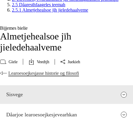
2.5 Dåaresthfaageles teemah
2.5.1 Almetjehealsoe jïh jieledehaalveme
Bijjemes bielie
Almetjehealsoe jïh
jieledehaalveme
Gïele
Veedtjh
Juekieh
Learoesoejkesjasse historie og filosofi
Sisvege
Dåarjoe learoesoejkesjevearhkan