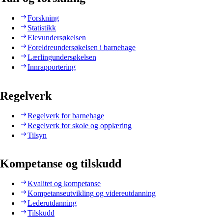
Forskning
Statistikk
Elevundersøkelsen
Foreldreundersøkelsen i barnehage
Lærlingundersøkelsen
Innrapportering
Regelverk
Regelverk for barnehage
Regelverk for skole og opplæring
Tilsyn
Kompetanse og tilskudd
Kvalitet og kompetanse
Kompetanseutvikling og videreutdanning
Lederutdanning
Tilskudd