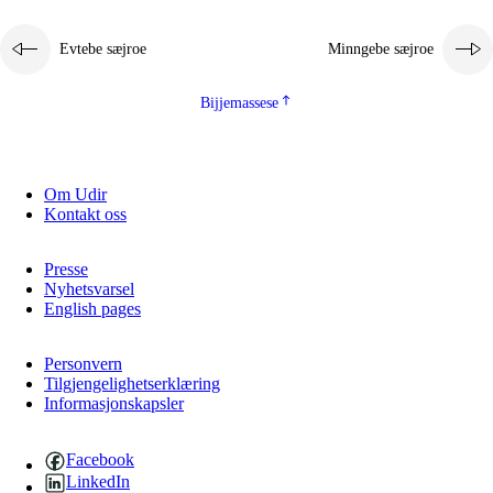
2.5.1
Almetjehealsoe jïh jieledehaalveme
Evtebe sæjroe
Minngebe sæjroe
2.5.2
Demokratije jïh meatanårrojevoete
2.5.3
Monnehke evtiedimmie
Bijjemassese
Om Udir
Kontakt oss
Presse
Nyhetsvarsel
English pages
Personvern
Tilgjengelighetserklæring
Informasjonskapsler
Facebook
LinkedIn