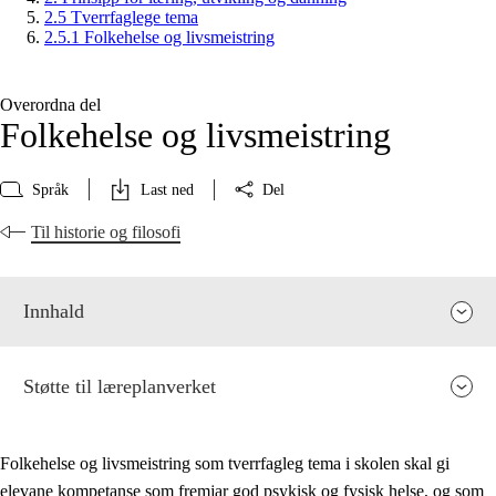
2.5 Tverrfaglege tema
2.5.1 Folkehelse og livsmeistring
Overordna del
Folkehelse og livsmeistring
Språk
Last ned
Del
Til historie og filosofi
Innhald
Støtte til læreplanverket
Folkehelse og livsmeistring som tverrfagleg tema i skolen skal gi
elevane kompetanse som fremjar god psykisk og fysisk helse, og som