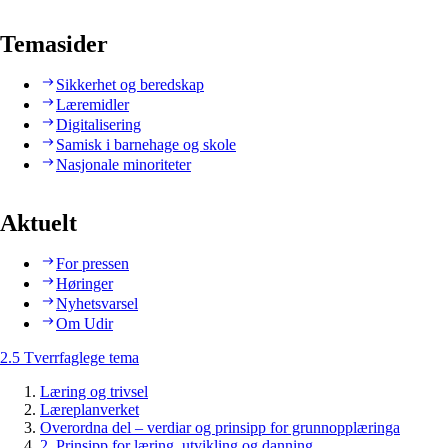
Temasider
Sikkerhet og beredskap
Læremidler
Digitalisering
Samisk i barnehage og skole
Nasjonale minoriteter
Aktuelt
For pressen
Høringer
Nyhetsvarsel
Om Udir
2.5 Tverrfaglege tema
Læring og trivsel
Læreplanverket
Overordna del – verdiar og prinsipp for grunnopplæringa
2. Prinsipp for læring, utvikling og danning