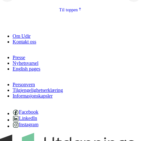
2.5.2
Demokrati og medborgarskap
Til toppen
2.5.3
Berekraftig utvikling
Om Udir
Kontakt oss
Presse
Nyhetsvarsel
English pages
Personvern
Tilgjengelighetserklæring
Informasjonskapsler
Facebook
LinkedIn
Instagram