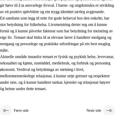
gir høve til å ta ansvarlege livsval. I barne- og ungdomsåra er utvikling
av eit positivt sjølvbilete og ein trygg identitet særleg avgjerande.
Eit samfunn som legg til rette for gode helseval hos den enkelte, har
stor betydning for folkehelsa. Livsmeistring dreier seg om å kunne
forstå og å kunne påverke faktorar som har betydning for meistring av
eige liv. Temaet skal bidra til at elevane lærer å handtere medgang og
2.
Prinsipp for læring, utvikling og danning
motgang og personlege og praktiske utfordringar på ein best mogleg
måte.
2.1
Sosial læring og utvikling
Aktuelle område innanfor temaet er fysisk og psykisk helse, levevanar,
2.2
Kompetanse i faga
seksualitet og kjønn, rusmiddel, mediebruk, og forbruk og personleg
økonomi. Verdival og betydninga av meining i livet,
2.3
Grunnleggjande ferdigheiter
mellommenneskelege relasjonar, å kunne setje grenser og respektere
2.4
Å lære å lære
andre sine, og å kunne handtere tankar, kjensler og relasjonar høyrer
òg heime under dette temaet.
Tverrfaglege tema
2.5
Tverrfaglege tema
2.5.1
Folkehelse og livsmeistring
Førre side
Neste side