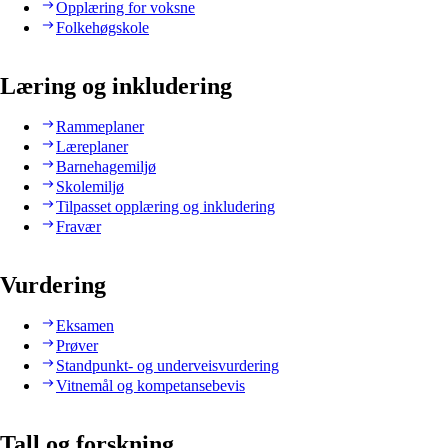
Opplæring for voksne
Folkehøgskole
Læring og inkludering
Rammeplaner
Læreplaner
Barnehagemiljø
Skolemiljø
Tilpasset opplæring og inkludering
Fravær
Vurdering
Eksamen
Prøver
Standpunkt- og underveisvurdering
Vitnemål og kompetansebevis
Tall og forskning