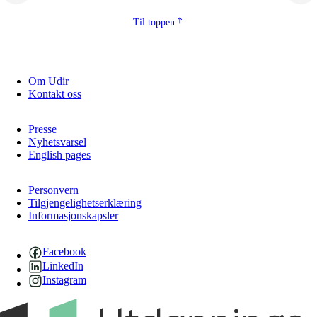
2.5.2
Demokrati og medborgarskap
Til toppen
2.5.3
Berekraftig utvikling
Om Udir
Kontakt oss
Presse
Nyhetsvarsel
English pages
Personvern
Tilgjengelighetserklæring
Informasjonskapsler
Facebook
LinkedIn
Instagram