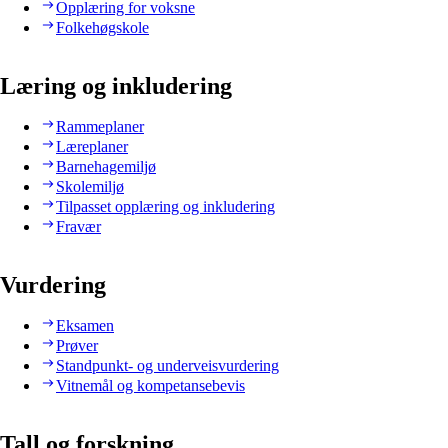
Opplæring for voksne
Folkehøgskole
Læring og inkludering
Rammeplaner
Læreplaner
Barnehagemiljø
Skolemiljø
Tilpasset opplæring og inkludering
Fravær
Vurdering
Eksamen
Prøver
Standpunkt- og underveisvurdering
Vitnemål og kompetansebevis
Tall og forskning