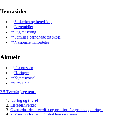
Temasider
Sikkerhet og beredskap
Læremidler
Digitalisering
Samisk i barnehage og skole
Nasjonale minoriteter
Aktuelt
For pressen
Høringer
Nyhetsvarsel
Om Udir
2.5 Tverrfaglege tema
Læring og trivsel
Læreplanverket
Overordna del – verdiar og prinsipp for grunnopplæringa
2. Prinsipp for læring, utvikling og danning