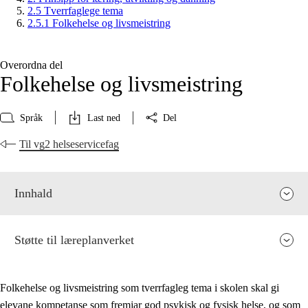
2.5 Tverrfaglege tema
2.5.1 Folkehelse og livsmeistring
Overordna del
Folkehelse og livsmeistring
Språk
Last ned
Del
Til vg2 helseservicefag
Innhald
Støtte til læreplanverket
Folkehelse og livsmeistring som tverrfagleg tema i skolen skal gi
elevane kompetanse som fremjar god psykisk og fysisk helse, og som