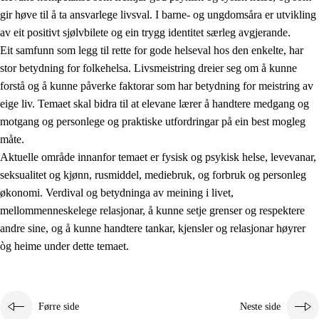
gir høve til å ta ansvarlege livsval. I barne- og ungdomsåra er utvikling
av eit positivt sjølvbilete og ein trygg identitet særleg avgjerande.
Eit samfunn som legg til rette for gode helseval hos den enkelte, har
stor betydning for folkehelsa. Livsmeistring dreier seg om å kunne
forstå og å kunne påverke faktorar som har betydning for meistring av
eige liv. Temaet skal bidra til at elevane lærer å handtere medgang og
2.
Prinsipp for læring, utvikling og danning
motgang og personlege og praktiske utfordringar på ein best mogleg
måte.
2.1
Sosial læring og utvikling
Aktuelle område innanfor temaet er fysisk og psykisk helse, levevanar,
2.2
Kompetanse i faga
seksualitet og kjønn, rusmiddel, mediebruk, og forbruk og personleg
økonomi. Verdival og betydninga av meining i livet,
2.3
Grunnleggjande ferdigheiter
mellommenneskelege relasjonar, å kunne setje grenser og respektere
2.4
Å lære å lære
andre sine, og å kunne handtere tankar, kjensler og relasjonar høyrer
òg heime under dette temaet.
Tverrfaglege tema
2.5
Tverrfaglege tema
2.5.1
Folkehelse og livsmeistring
Førre side
Neste side