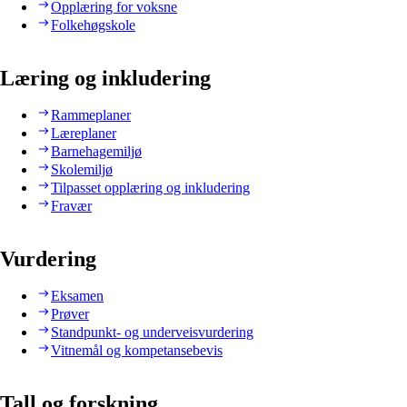
Opplæring for voksne
Folkehøgskole
Læring og inkludering
Rammeplaner
Læreplaner
Barnehagemiljø
Skolemiljø
Tilpasset opplæring og inkludering
Fravær
Vurdering
Eksamen
Prøver
Standpunkt- og underveisvurdering
Vitnemål og kompetansebevis
Tall og forskning