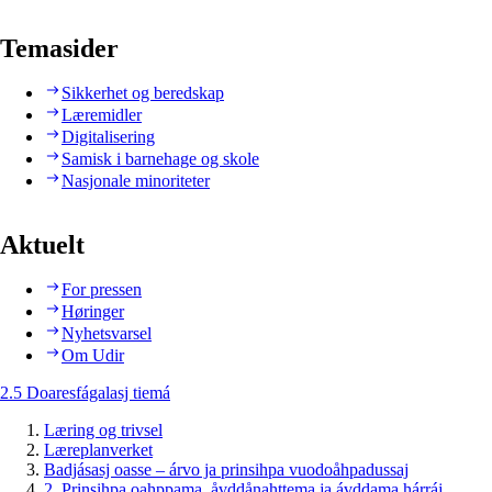
Temasider
Sikkerhet og beredskap
Læremidler
Digitalisering
Samisk i barnehage og skole
Nasjonale minoriteter
Aktuelt
For pressen
Høringer
Nyhetsvarsel
Om Udir
2.5 Doaresfágalasj tiemá
Læring og trivsel
Læreplanverket
Badjásasj oasse – árvo ja prinsihpa vuodoåhpadussaj
2. Prinsihpa oahppama, åvddånahttema ja ávddama hárráj