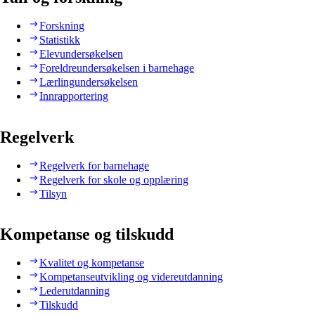
Forskning
Statistikk
Elevundersøkelsen
Foreldreundersøkelsen i barnehage
Lærlingundersøkelsen
Innrapportering
Regelverk
Regelverk for barnehage
Regelverk for skole og opplæring
Tilsyn
Kompetanse og tilskudd
Kvalitet og kompetanse
Kompetanseutvikling og videreutdanning
Lederutdanning
Tilskudd