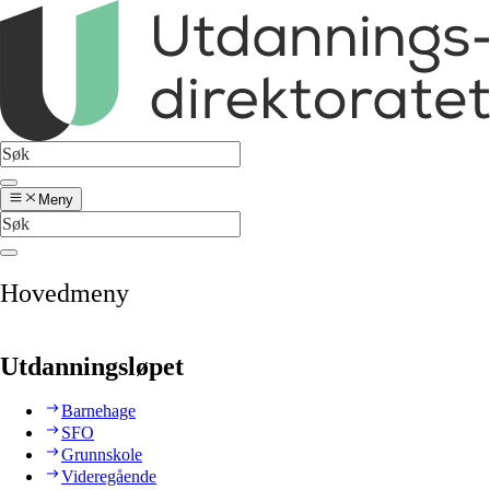
Meny
Hovedmeny
Utdanningsløpet
Barnehage
SFO
Grunnskole
Videregående