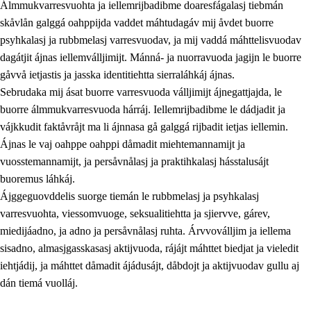
Álmmukvarresvuohta ja iellemrijbadibme doaresfágalasj tiebmán
skåvlån galggá oahppijda vaddet máhtudagáv mij åvdet buorre
psyhkalasj ja rubbmelasj varresvuodav, ja mij vaddá máhttelisvuodav
dagátjit ájnas iellemválljimijt. Mánná- ja nuorravuoda jagijn le buorre
gåvvå ietjastis ja jasska identitiehtta sierraláhkáj ájnas.
Sebrudaka mij ásat buorre varresvuoda válljimijt ájnegattjajda, le
buorre álmmukvarresvuoda hárráj. Iellemrijbadibme le dádjadit ja
vájkkudit faktåvråjt ma li ájnnasa gå galggá rijbadit ietjas iellemin.
2.
Prinsihpa oahppama, åvddånahttema ja ávddama hárráj
Ájnas le vaj oahppe oahppi dåmadit miehtemannamijt ja
vuosstemannamijt, ja persåvnålasj ja praktihkalasj hásstalusájt
2.1
Sosiála oahppam ja åvddånibme
buoremus láhkáj.
2.2
Máhtudahka fágáj hárráj
Ájggeguovddelis suorge tiemán le rubbmelasj ja psyhkalasj
varresvuohta, viessomvuoge, seksualitiehtta ja sjiervve, gárev,
2.3
Vuodulasj tjehpudagá
miedijáadno, ja adno ja persåvnålasj ruhta. Árvvoválljim ja iellema
2.4
Oahppat oahppat
sisadno, almasjgasskasasj aktijvuoda, rájájt máhttet biedjat ja vieledit
iehtjádij, ja máhttet dåmadit ájádusájt, dåbdojt ja aktijvuodav gullu aj
Doaresfágalasj tiemá
dán tiemá vuolláj.
2.5
Doaresfágalasj tiemá