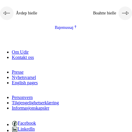
2.5.1
Álmmukvarresvuohta ja iellemrijbadibme
Åvdep bielle
Boahtte bielle
2.5.2
Demokratijja ja guojmmeviesátvuohta
2.5.3
Guoddelis åvddånibme
Bajemussaj
Om Udir
Kontakt oss
Presse
Nyhetsvarsel
English pages
Personvern
Tilgjengelighetserklæring
Informasjonskapsler
Facebook
LinkedIn