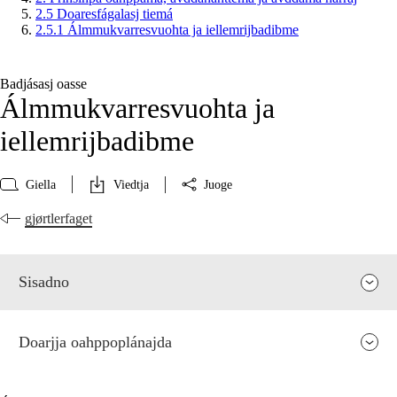
2.5 Doaresfágalasj tiemá
2.5.1 Álmmukvarresvuohta ja iellemrijbadibme
Badjásasj oasse
Álmmukvarresvuohta ja
iellemrijbadibme
Giella
Viedtja
Juoge
gjørtlerfaget
Sisadno
Doarjja oahppoplánajda