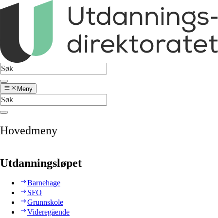
Meny
Hovedmeny
Utdanningsløpet
Barnehage
SFO
Grunnskole
Videregående