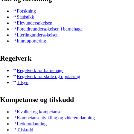
Forskning
Statistikk
Elevundersøkelsen
Foreldreundersøkelsen i barnehage
Lærlingundersøkelsen
Innrapportering
Regelverk
Regelverk for barnehage
Regelverk for skole og opplæring
Tilsyn
Kompetanse og tilskudd
Kvalitet og kompetanse
Kompetanseutvikling og videreutdanning
Lederutdanning
Tilskudd