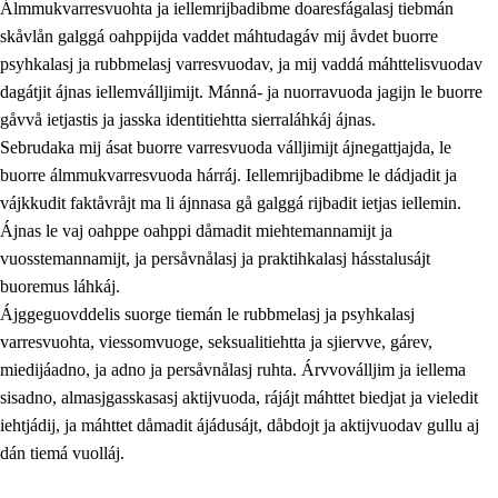
Álmmukvarresvuohta ja iellemrijbadibme doaresfágalasj tiebmán
skåvlån galggá oahppijda vaddet máhtudagáv mij åvdet buorre
psyhkalasj ja rubbmelasj varresvuodav, ja mij vaddá máhttelisvuodav
dagátjit ájnas iellemválljimijt. Mánná- ja nuorravuoda jagijn le buorre
gåvvå ietjastis ja jasska identitiehtta sierraláhkáj ájnas.
Sebrudaka mij ásat buorre varresvuoda válljimijt ájnegattjajda, le
buorre álmmukvarresvuoda hárráj. Iellemrijbadibme le dádjadit ja
vájkkudit faktåvråjt ma li ájnnasa gå galggá rijbadit ietjas iellemin.
2.
Prinsihpa oahppama, åvddånahttema ja ávddama hárráj
Ájnas le vaj oahppe oahppi dåmadit miehtemannamijt ja
vuosstemannamijt, ja persåvnålasj ja praktihkalasj hásstalusájt
2.1
Sosiála oahppam ja åvddånibme
buoremus láhkáj.
2.2
Máhtudahka fágáj hárráj
Ájggeguovddelis suorge tiemán le rubbmelasj ja psyhkalasj
varresvuohta, viessomvuoge, seksualitiehtta ja sjiervve, gárev,
2.3
Vuodulasj tjehpudagá
miedijáadno, ja adno ja persåvnålasj ruhta. Árvvoválljim ja iellema
2.4
Oahppat oahppat
sisadno, almasjgasskasasj aktijvuoda, rájájt máhttet biedjat ja vieledit
iehtjádij, ja máhttet dåmadit ájádusájt, dåbdojt ja aktijvuodav gullu aj
Doaresfágalasj tiemá
dán tiemá vuolláj.
2.5
Doaresfágalasj tiemá