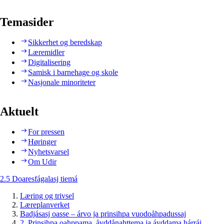
Temasider
Sikkerhet og beredskap
Læremidler
Digitalisering
Samisk i barnehage og skole
Nasjonale minoriteter
Aktuelt
For pressen
Høringer
Nyhetsvarsel
Om Udir
2.5 Doaresfágalasj tiemá
Læring og trivsel
Læreplanverket
Badjásasj oasse – árvo ja prinsihpa vuodoåhpadussaj
2. Prinsihpa oahppama, åvddånahttema ja ávddama hárráj