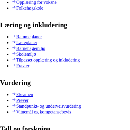
Opplæring for voksne
Folkehøgskole
Læring og inkludering
Rammeplaner
Læreplaner
Barnehagemiljø
Skolemiljø
Tilpasset opplæring og inkludering
Fravær
Vurdering
Eksamen
Prøver
Standpunkt- og underveisvurdering
Vitnemål og kompetansebevis
Tall og forskning