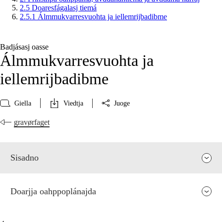
2.5 Doaresfágalasj tiemá
2.5.1 Álmmukvarresvuohta ja iellemrijbadibme
Badjásasj oasse
Álmmukvarresvuohta ja
iellemrijbadibme
Giella
Viedtja
Juoge
gravørfaget
Sisadno
Doarjja oahppoplánajda