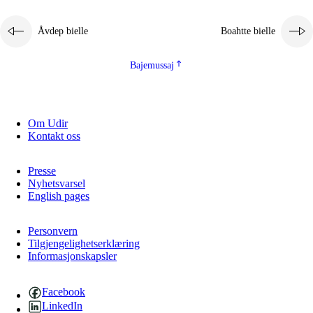
2.5.1
Álmmukvarresvuohta ja iellemrijbadibme
Åvdep bielle
Boahtte bielle
2.5.2
Demokratijja ja guojmmeviesátvuohta
2.5.3
Guoddelis åvddånibme
Bajemussaj
Om Udir
Kontakt oss
Presse
Nyhetsvarsel
English pages
Personvern
Tilgjengelighetserklæring
Informasjonskapsler
Facebook
LinkedIn