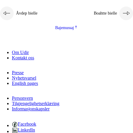
2.5.1
Álmmukvarresvuohta ja iellemrijbadibme
Åvdep bielle
Boahtte bielle
2.5.2
Demokratijja ja guojmmeviesátvuohta
2.5.3
Guoddelis åvddånibme
Bajemussaj
Om Udir
Kontakt oss
Presse
Nyhetsvarsel
English pages
Personvern
Tilgjengelighetserklæring
Informasjonskapsler
Facebook
LinkedIn