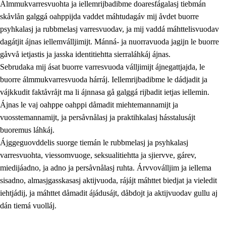
Álmmukvarresvuohta ja iellemrijbadibme doaresfágalasj tiebmán
skåvlån galggá oahppijda vaddet máhtudagáv mij åvdet buorre
psyhkalasj ja rubbmelasj varresvuodav, ja mij vaddá máhttelisvuodav
dagátjit ájnas iellemválljimijt. Mánná- ja nuorravuoda jagijn le buorre
gåvvå ietjastis ja jasska identitiehtta sierraláhkáj ájnas.
Sebrudaka mij ásat buorre varresvuoda válljimijt ájnegattjajda, le
buorre álmmukvarresvuoda hárráj. Iellemrijbadibme le dádjadit ja
vájkkudit faktåvråjt ma li ájnnasa gå galggá rijbadit ietjas iellemin.
2.
Prinsihpa oahppama, åvddånahttema ja ávddama hárráj
Ájnas le vaj oahppe oahppi dåmadit miehtemannamijt ja
vuosstemannamijt, ja persåvnålasj ja praktihkalasj hásstalusájt
2.1
Sosiála oahppam ja åvddånibme
buoremus láhkáj.
2.2
Máhtudahka fágáj hárráj
Ájggeguovddelis suorge tiemán le rubbmelasj ja psyhkalasj
varresvuohta, viessomvuoge, seksualitiehtta ja sjiervve, gárev,
2.3
Vuodulasj tjehpudagá
miedijáadno, ja adno ja persåvnålasj ruhta. Árvvoválljim ja iellema
2.4
Oahppat oahppat
sisadno, almasjgasskasasj aktijvuoda, rájájt máhttet biedjat ja vieledit
iehtjádij, ja máhttet dåmadit ájádusájt, dåbdojt ja aktijvuodav gullu aj
Doaresfágalasj tiemá
dán tiemá vuolláj.
2.5
Doaresfágalasj tiemá