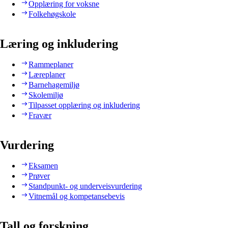
Opplæring for voksne
Folkehøgskole
Læring og inkludering
Rammeplaner
Læreplaner
Barnehagemiljø
Skolemiljø
Tilpasset opplæring og inkludering
Fravær
Vurdering
Eksamen
Prøver
Standpunkt- og underveisvurdering
Vitnemål og kompetansebevis
Tall og forskning