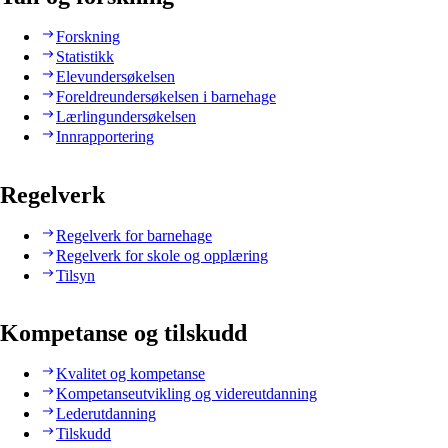
Forskning
Statistikk
Elevundersøkelsen
Foreldreundersøkelsen i barnehage
Lærlingundersøkelsen
Innrapportering
Regelverk
Regelverk for barnehage
Regelverk for skole og opplæring
Tilsyn
Kompetanse og tilskudd
Kvalitet og kompetanse
Kompetanseutvikling og videreutdanning
Lederutdanning
Tilskudd