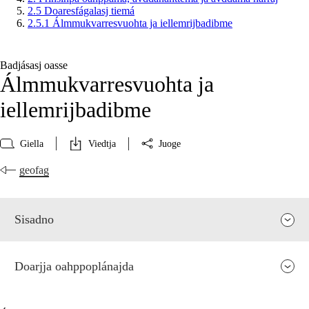
2.5 Doaresfágalasj tiemá
2.5.1 Álmmukvarresvuohta ja iellemrijbadibme
Badjásasj oasse
Álmmukvarresvuohta ja
iellemrijbadibme
Giella
Viedtja
Juoge
geofag
Sisadno
Doarjja oahppoplánajda