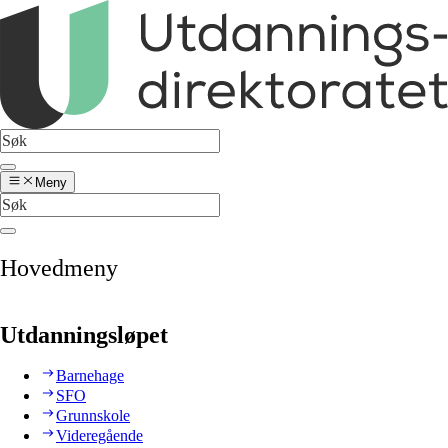
Meny
Hovedmeny
Utdanningsløpet
Barnehage
SFO
Grunnskole
Videregående