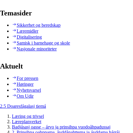
Temasider
Sikkerhet og beredskap
Læremidler
Digitalisering
Samisk i barnehage og skole
Nasjonale minoriteter
Aktuelt
For pressen
Høringer
Nyhetsvarsel
Om Udir
2.5 Doaresfágalasj tiemá
Læring og trivsel
Læreplanverket
Badjásasj oasse – árvo ja prinsihpa vuodoåhpadussaj
2. Prinsihpa oahppama, åvddånahttema ja ávddama hárráj