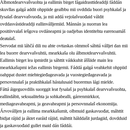
Álbmotdearvvašvuohta ja eallimis birget fágaidrasttideaddji fáddán
skuvllas galgá addit ohppiide gealbbu mii ovddida buori psyhkalaš ja
fysalaš dearvvašvuođa, ja mii addá vejolašvuođaid váldit
ovddasvástideaddji eallinválljemiid. Mánnán ja nuorran lea
positiivvalaš iešgova ovdáneapmi ja oadjebas identitehta earenoamáš
deaŧalaš.
Servodat mii láhčá dili nu ahte ovttaskas olmmoš sáhttá válljet dan mii
lea buorre dearvvašvuhtii, mearkkaša olu álbmotdearvvašvuhtii.
2.
Oahppama prinsihpat, ovdáneapmi ja oahppahábmen
Eallimis birget lea ipmirdit ja sáhttit váikkuhit áššiide main lea
mearkkašupmi iežas eallimis birgemii. Fáddá galgá veahkehit ohppiid
2.1
Sosiála oahppan ja ovdáneapmi
oahppat dustet miehtegieđageavada ja vuostegieđageavada ja
2.2
Gealbu fágain
persovnnalaš ja praktihkalaš hástalusaid buoremus lági mielde.
Fáttá áigeguovdilis suorggit leat fysalaš ja psyhkalaš dearvvašvuohta,
2.3
Vuođđogálggat
eallindábit, seksualitehta ja sohkabealli, gárrenmirkkot,
2.4
Oahppat oahppat
mediageavaheapmi, ja geavaheapmi ja persovnnalaš ekonomiija.
Árvoválljen ja eallima mearkkašumit, olbmuid gaskavuođat, máhttit
Fágaidrasttideaddji fáttát
bidjat rájiid ja áktet earáid rájiid, máhttit hálddašit jurdagiid, dovdduid
2.5
Fágaidrasttideaddji fáttát
ja gaskavuođaid gullet maid dán fáddái.