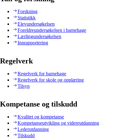
Forskning
Statistikk
Elevundersøkelsen
Foreldreundersøkelsen i barnehage
Lærlingundersøkelsen
Innrapportering
Regelverk
Regelverk for barnehage
Regelverk for skole og opplæring
Tilsyn
Kompetanse og tilskudd
Kvalitet og kompetanse
Kompetanseutvikling og videreutdanning
Lederutdanning
Tilskudd