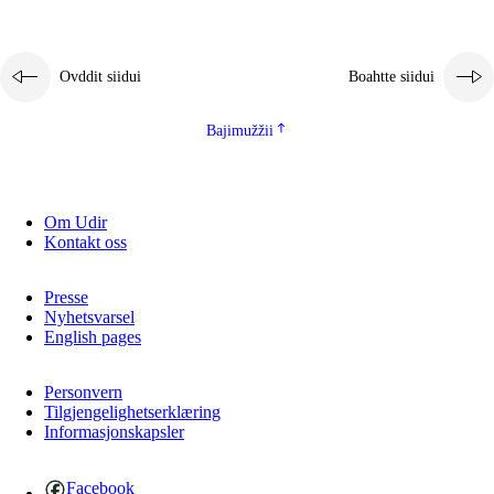
2.5.1
Álbmotdearvvašvuohta ja eallimis birget
2.5.2
Demokratiija ja mielborgárvuohta
Ovddit siidui
Boahtte siidui
2.5.3
Guoddevaš ovdáneapmi
Bajimužžii
Om Udir
Kontakt oss
Presse
Nyhetsvarsel
English pages
Personvern
Tilgjengelighetserklæring
Informasjonskapsler
Facebook