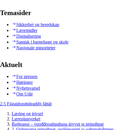
Temasider
Sikkerhet og beredskap
Læremidler
Digitalisering
Samisk i barnehage og skole
Nasjonale minoriteter
Aktuelt
For pressen
Høringer
Nyhetsvarsel
Om Udir
2.5 Fágaidrasttideaddji fáttát
Læring og trivsel
Læreplanverket
Bajitoassi – vuođđooahpahusa árvvut ja prinsihpat
2. Oahppama prinsihpat, ovdáneapmi ja oahppahábmen