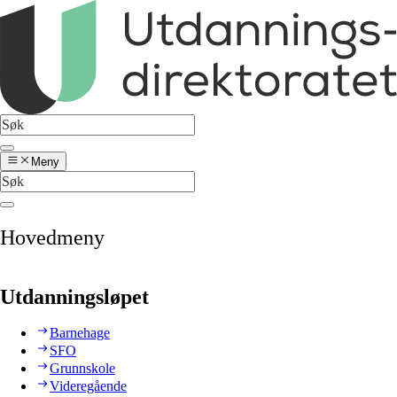
Meny
Hovedmeny
Utdanningsløpet
Barnehage
SFO
Grunnskole
Videregående