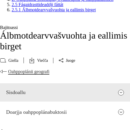
2.5 Fágaidrasttideaddji fáttát
2.5.1 Álbmotdearvvašvuohta ja eallimis birget
Bajitoassi
Álbmotdearvvašvuohta ja eallimis
birget
Giella
Viečča
Juoge
Oahppoplánii geografi
Sisdoallu
Doarjja oahppoplánabuktosii