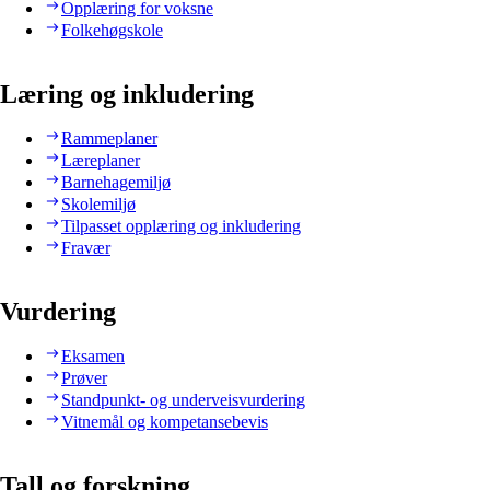
Opplæring for voksne
Folkehøgskole
Læring og inkludering
Rammeplaner
Læreplaner
Barnehagemiljø
Skolemiljø
Tilpasset opplæring og inkludering
Fravær
Vurdering
Eksamen
Prøver
Standpunkt- og underveisvurdering
Vitnemål og kompetansebevis
Tall og forskning