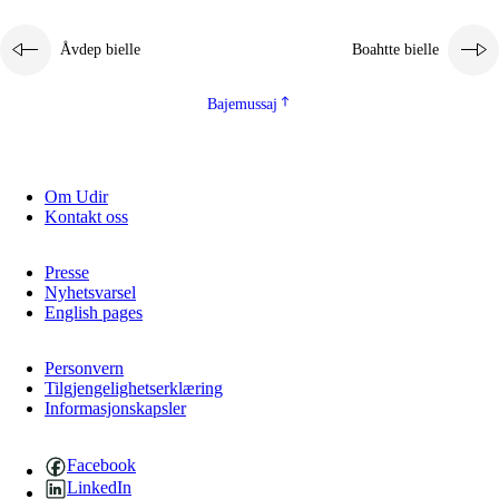
2.5.1
Álmmukvarresvuohta ja iellemrijbadibme
Åvdep bielle
Boahtte bielle
2.5.2
Demokratijja ja guojmmeviesátvuohta
2.5.3
Guoddelis åvddånibme
Bajemussaj
Om Udir
Kontakt oss
Presse
Nyhetsvarsel
English pages
Personvern
Tilgjengelighetserklæring
Informasjonskapsler
Facebook
LinkedIn