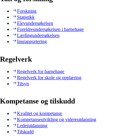
Forskning
Statistikk
Elevundersøkelsen
Foreldreundersøkelsen i barnehage
Lærlingundersøkelsen
Innrapportering
Regelverk
Regelverk for barnehage
Regelverk for skole og opplæring
Tilsyn
Kompetanse og tilskudd
Kvalitet og kompetanse
Kompetanseutvikling og videreutdanning
Lederutdanning
Tilskudd