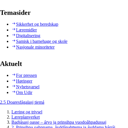
Temasider
Sikkerhet og beredskap
Læremidler
Digitalisering
Samisk i barnehage og skole
Nasjonale minoriteter
Aktuelt
For pressen
Høringer
Nyhetsvarsel
Om Udir
2.5 Doaresfágalasj tiemá
Læring og trivsel
Læreplanverket
Badjásasj oasse – árvo ja prinsihpa vuodoåhpadussaj
2. Prinsihpa oahppama, åvddånahttema ja ávddama hárráj