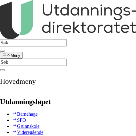
Meny
Hovedmeny
Utdanningsløpet
Barnehage
SFO
Grunnskole
Videregående