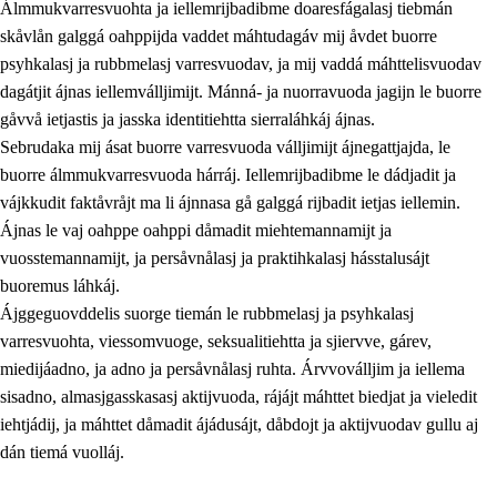
Álmmukvarresvuohta ja iellemrijbadibme doaresfágalasj tiebmán
skåvlån galggá oahppijda vaddet máhtudagáv mij åvdet buorre
psyhkalasj ja rubbmelasj varresvuodav, ja mij vaddá máhttelisvuodav
dagátjit ájnas iellemválljimijt. Mánná- ja nuorravuoda jagijn le buorre
gåvvå ietjastis ja jasska identitiehtta sierraláhkáj ájnas.
Sebrudaka mij ásat buorre varresvuoda válljimijt ájnegattjajda, le
buorre álmmukvarresvuoda hárráj. Iellemrijbadibme le dádjadit ja
vájkkudit faktåvråjt ma li ájnnasa gå galggá rijbadit ietjas iellemin.
2.
Prinsihpa oahppama, åvddånahttema ja ávddama hárráj
Ájnas le vaj oahppe oahppi dåmadit miehtemannamijt ja
vuosstemannamijt, ja persåvnålasj ja praktihkalasj hásstalusájt
2.1
Sosiála oahppam ja åvddånibme
buoremus láhkáj.
2.2
Máhtudahka fágáj hárráj
Ájggeguovddelis suorge tiemán le rubbmelasj ja psyhkalasj
varresvuohta, viessomvuoge, seksualitiehtta ja sjiervve, gárev,
2.3
Vuodulasj tjehpudagá
miedijáadno, ja adno ja persåvnålasj ruhta. Árvvoválljim ja iellema
2.4
Oahppat oahppat
sisadno, almasjgasskasasj aktijvuoda, rájájt máhttet biedjat ja vieledit
iehtjádij, ja máhttet dåmadit ájádusájt, dåbdojt ja aktijvuodav gullu aj
Doaresfágalasj tiemá
dán tiemá vuolláj.
2.5
Doaresfágalasj tiemá