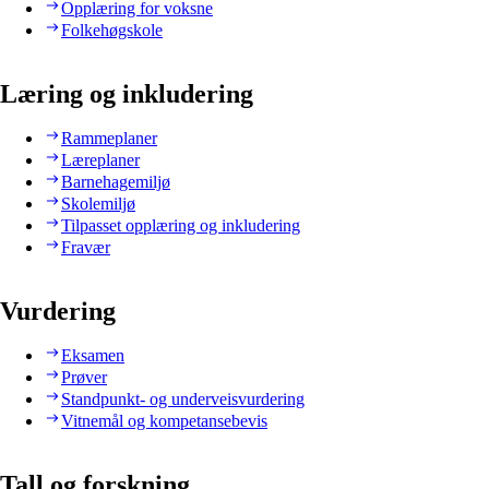
Opplæring for voksne
Folkehøgskole
Læring og inkludering
Rammeplaner
Læreplaner
Barnehagemiljø
Skolemiljø
Tilpasset opplæring og inkludering
Fravær
Vurdering
Eksamen
Prøver
Standpunkt- og underveisvurdering
Vitnemål og kompetansebevis
Tall og forskning