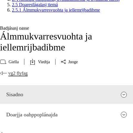
2.5 Doaresfágalasj tiemá
2.5.1 Álmmukvarresvuohta ja iellemrijbadibme
Badjásasj oasse
Álmmukvarresvuohta ja
iellemrijbadibme
Giella
Viedtja
Juoge
vg2 flyfag
Sisadno
Doarjja oahppoplánajda