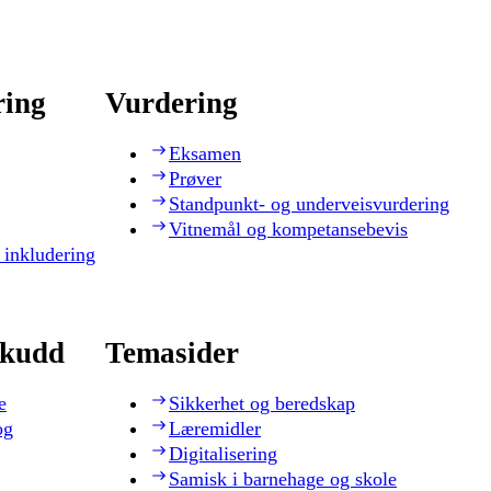
ring
Vurdering
Eksamen
Prøver
Standpunkt- og underveisvurdering
Vitnemål og kompetansebevis
 inkludering
skudd
Temasider
e
Sikkerhet og beredskap
og
Læremidler
Digitalisering
Samisk i barnehage og skole