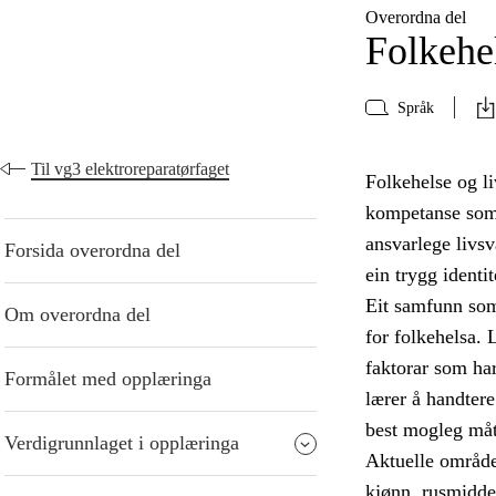
Overordna del
Folkehel
Språk
Til vg3 elektroreparatørfaget
Folkehelse og li
kompetanse som 
ansvarlege livsv
Forsida overordna del
ein trygg identi
Eit samfunn som 
Om overordna del
for folkehelsa. 
faktorar som har
Formålet med opplæringa
lærer å handter
best mogleg måt
Verdigrunnlaget i opplæringa
Aktuelle område 
kjønn, rusmidde