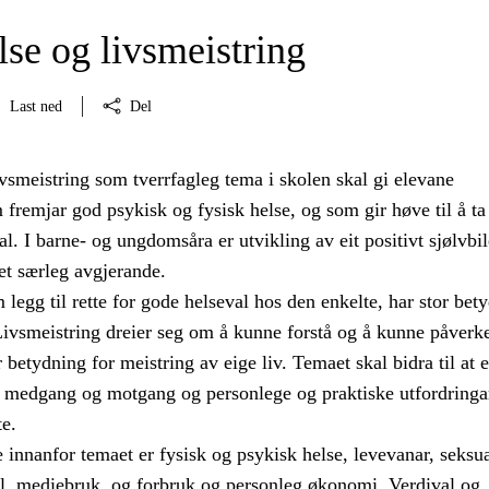
se og livsmeistring
Last ned
Del
vsmeistring som tverrfagleg tema i skolen skal gi elevane
fremjar god psykisk og fysisk helse, og som gir høve til å ta
al. I barne- og ungdomsåra er utvikling av eit positivt sjølvbi
tet særleg avgjerande.
legg til rette for gode helseval hos den enkelte, har stor bet
Livsmeistring dreier seg om å kunne forstå og å kunne påverk
 betydning for meistring av eige liv. Temaet skal bidra til at 
e medgang og motgang og personlege og praktiske utfordringa
e.
innanfor temaet er fysisk og psykisk helse, levevanar, seksua
l, mediebruk, og forbruk og personleg økonomi. Verdival og