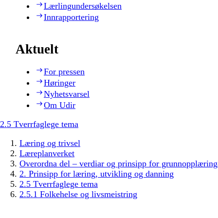
Lærlingundersøkelsen
Innrapportering
Aktuelt
For pressen
Høringer
Nyhetsvarsel
Om Udir
2.5 Tverrfaglege tema
Læring og trivsel
Læreplanverket
Overordna del – verdiar og prinsipp for grunnopplæring
2. Prinsipp for læring, utvikling og danning
2.5 Tverrfaglege tema
2.5.1 Folkehelse og livsmeistring