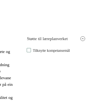
Støtte til læreplanverket
Tilknytte kompetansemål
lete og
ydning
e
elevane
r på ein
litet og