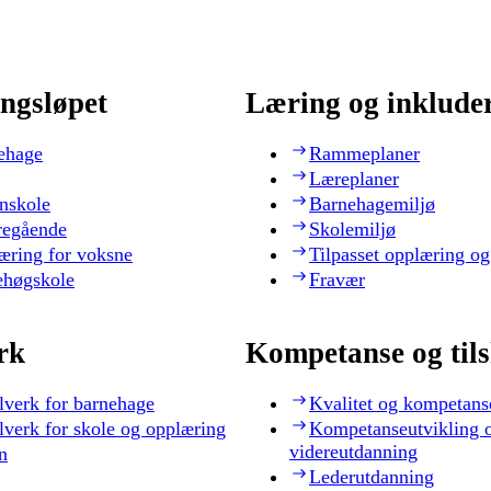
ngsløpet
Læring og inklude
ehage
Rammeplaner
Læreplaner
nskole
Barnehagemiljø
regående
Skolemiljø
æring for voksne
Tilpasset opplæring og
ehøgskole
Fravær
rk
Kompetanse og til
lverk for barnehage
Kvalitet og kompetans
lverk for skole og opplæring
Kompetanseutvikling 
videreutdanning
n
Lederutdanning