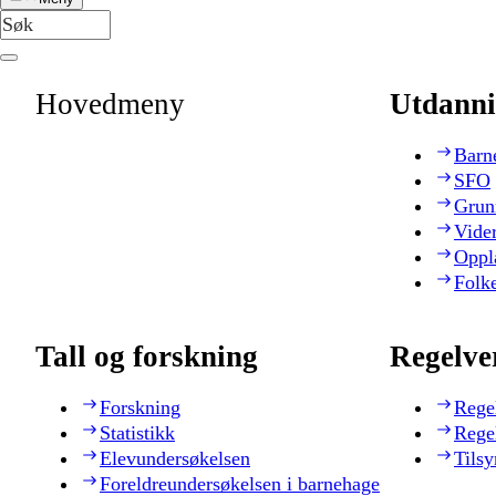
Hovedmeny
Utdanni
Barn
SFO
Grun
Vide
Oppl
Folk
Tall og forskning
Regelve
Forskning
Rege
Statistikk
Rege
Elevundersøkelsen
Tilsy
Foreldreundersøkelsen i barnehage