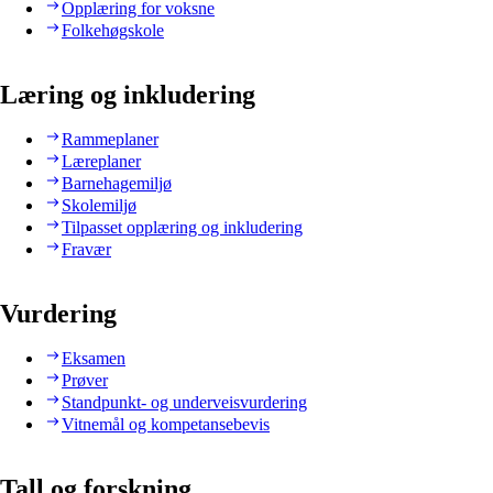
Opplæring for voksne
Folkehøgskole
Læring og inkludering
Rammeplaner
Læreplaner
Barnehagemiljø
Skolemiljø
Tilpasset opplæring og inkludering
Fravær
Vurdering
Eksamen
Prøver
Standpunkt- og underveisvurdering
Vitnemål og kompetansebevis
Tall og forskning