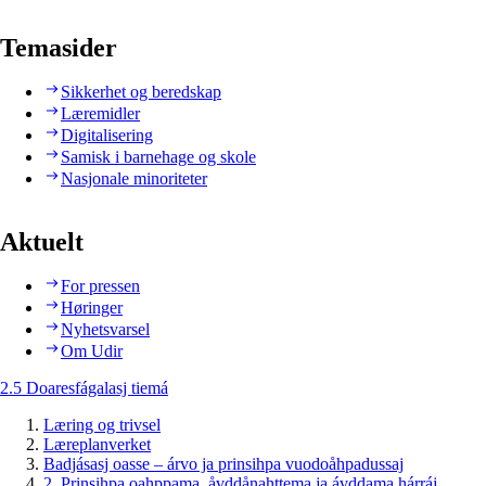
Temasider
Sikkerhet og beredskap
Læremidler
Digitalisering
Samisk i barnehage og skole
Nasjonale minoriteter
Aktuelt
For pressen
Høringer
Nyhetsvarsel
Om Udir
2.5 Doaresfágalasj tiemá
Læring og trivsel
Læreplanverket
Badjásasj oasse – árvo ja prinsihpa vuodoåhpadussaj
2. Prinsihpa oahppama, åvddånahttema ja ávddama hárráj