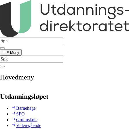
Meny
Hovedmeny
Utdanningsløpet
Barnehage
SFO
Grunnskole
Videregående