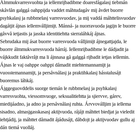
Álmmukvarresvuohta ja iellemrijbadibme doaresfágalasj tiebmán
skåvlån galggá oahppijda vaddet máhtudagáv mij åvdet buorre
psyhkalasj ja rubbmelasj varresvuodav, ja mij vaddá máhttelisvuodav
dagátjit ájnas iellemválljimijt. Mánná- ja nuorravuoda jagijn le buorre
gåvvå ietjastis ja jasska identitiehtta sierraláhkáj ájnas.
Sebrudaka mij ásat buorre varresvuoda válljimijt ájnegattjajda, le
buorre álmmukvarresvuoda hárráj. Iellemrijbadibme le dádjadit ja
vájkkudit faktåvråjt ma li ájnnasa gå galggá rijbadit ietjas iellemin.
2.
Prinsihpa oahppama, åvddånahttema ja ávddama hárráj
Ájnas le vaj oahppe oahppi dåmadit miehtemannamijt ja
vuosstemannamijt, ja persåvnålasj ja praktihkalasj hásstalusájt
2.1
Sosiála oahppam ja åvddånibme
buoremus láhkáj.
2.2
Máhtudahka fágáj hárráj
Ájggeguovddelis suorge tiemán le rubbmelasj ja psyhkalasj
varresvuohta, viessomvuoge, seksualitiehtta ja sjiervve, gárev,
2.3
Vuodulasj tjehpudagá
miedijáadno, ja adno ja persåvnålasj ruhta. Árvvoválljim ja iellema
2.4
Oahppat oahppat
sisadno, almasjgasskasasj aktijvuoda, rájájt máhttet biedjat ja vieledit
iehtjádij, ja máhttet dåmadit ájádusájt, dåbdojt ja aktijvuodav gullu aj
Doaresfágalasj tiemá
dán tiemá vuolláj.
2.5
Doaresfágalasj tiemá