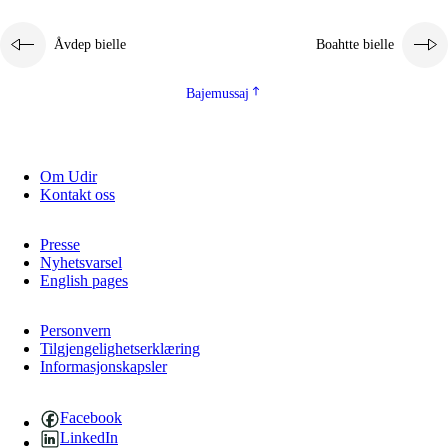
2.5.1
Álmmukvarresvuohta ja iellemrijbadibme
Åvdep bielle
Boahtte bielle
2.5.2
Demokratijja ja guojmmeviesátvuohta
2.5.3
Guoddelis åvddånibme
Bajemussaj
Om Udir
Kontakt oss
Presse
Nyhetsvarsel
English pages
Personvern
Tilgjengelighetserklæring
Informasjonskapsler
Facebook
LinkedIn