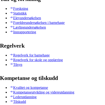
Forskning
Statistikk
Elevundersøkelsen
Foreldreundersøkelsen i barnehage
Lærlingundersøkelsen
Innrapportering
Regelverk
Regelverk for barnehage
Regelverk for skole og opplæring
Tilsyn
Kompetanse og tilskudd
Kvalitet og kompetanse
Kompetanseutvikling og videreutdanning
Lederutdanning
Tilskudd