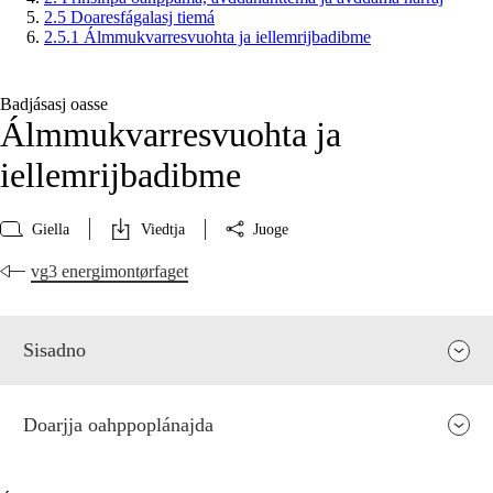
2.5 Doaresfágalasj tiemá
2.5.1 Álmmukvarresvuohta ja iellemrijbadibme
Badjásasj oasse
Álmmukvarresvuohta ja
iellemrijbadibme
Giella
Viedtja
Juoge
vg3 energimontørfaget
Sisadno
Doarjja oahppoplánajda