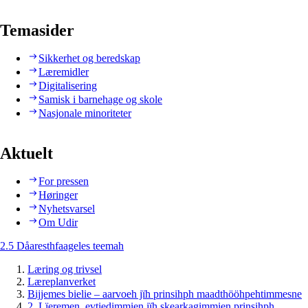
Temasider
Sikkerhet og beredskap
Læremidler
Digitalisering
Samisk i barnehage og skole
Nasjonale minoriteter
Aktuelt
For pressen
Høringer
Nyhetsvarsel
Om Udir
2.5 Dåaresthfaageles teemah
Læring og trivsel
Læreplanverket
Bijjemes bielie – aarvoeh jïh prinsihph maadthööhpehtimmesne
2. Lïeremen, evtiedimmien jïh skearkagimmien prinsihph