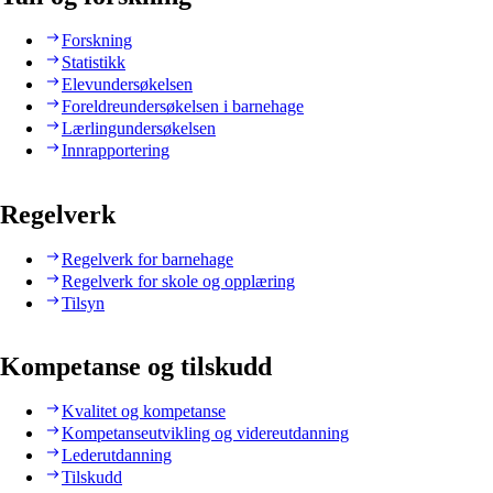
Forskning
Statistikk
Elevundersøkelsen
Foreldreundersøkelsen i barnehage
Lærlingundersøkelsen
Innrapportering
Regelverk
Regelverk for barnehage
Regelverk for skole og opplæring
Tilsyn
Kompetanse og tilskudd
Kvalitet og kompetanse
Kompetanseutvikling og videreutdanning
Lederutdanning
Tilskudd