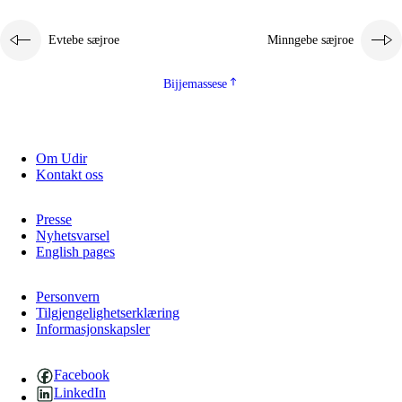
2.5.1
Almetjehealsoe jïh jieledehaalveme
Evtebe sæjroe
Minngebe sæjroe
2.5.2
Demokratije jïh meatanårrojevoete
2.5.3
Monnehke evtiedimmie
Bijjemassese
Om Udir
Kontakt oss
Presse
Nyhetsvarsel
English pages
Personvern
Tilgjengelighetserklæring
Informasjonskapsler
Facebook
LinkedIn