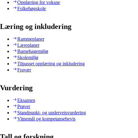
Opplæring for voksne
Folkehøgskole
Læring og inkludering
Rammeplaner
Læreplaner
Barnehagemiljø
Skolemiljø
Tilpasset opplæring og inkludering
Fravær
Vurdering
Eksamen
Prøver
Standpunkt- og underveisvurdering
Vitnemål og kompetansebevis
Tall og forskning