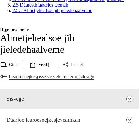
2.5 Dåaresthfaageles teemah
2.5.1 Almetjehealsoe jïh jieledehaalveme
Bijjemes bielie
Almetjehealsoe jïh
jieledehaalveme
Gïele
Veedtjh
Juekieh
Learoesoejkesjasse vg3 eksponeringsdesign
Sisvege
Dåarjoe learoesoejkesjevearhkan