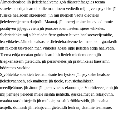
Almetjehealsoe jïh jieledehaalveme goh dåaresthfaageles teema
skuvlesne edtja learoehkidie maahtoem vedtedh mij hijven psykiske jïh
fysiske healsoem skreejredh, jïh mij nuepieh vadta dïedteles
jieledeveeljemem darjodh. Maanaj- jïh noerejaepine lea evtiedimmie
positijven jïjtjeguvviem jïh jearsoes identiteetem sjïere vihkeles.
Siebriedahke mij sjïehteladta fïere guhten hijven healsoeveeljemidie,
lea vihkeles åålmehhealsosne. Jieledehaalveme lea maehtedh guarkedh
jïh faktorh tsevtsedh mah vihkeles gosse jïjtje jieleden edtja haalvedh.
2.
Lïeremen, evtiedimmien jïh skearkagimmien prinsihph
Teema edtja meatan guktie learohkh lierieh mietiemoerem jïh
trïegkenassem gïetedidh, jïh persovneles jïh praktihkeles haestemh
2.1
Sosijaale lïereme jïh evtiedimmie
bööremes vuekine.
2.2
Maahtoe faagine
Sjyöhtehke suerkieh teeman sisnie lea fysiske jïh psykiske healsoe,
jieledevaanoeh, seksualiteete jïh tjoele, ruevsiedaalhkesh,
2.3
Vihkeles tjiehpiesvoeth
meedijeåtnoe, jïh åtnoe jïh persovneles ekonomije. Vierhtieveeljemh jïh
2.4
Lïeredh lïeredh
mij jiehtege jieleden mïele sæjhta jiehtedh, gaskealmetjen relasjovnh,
maahta raasth bïejedh jïh mubpiej raasth krööhkestidh, jïh maahta
Dåaresthfaageles teemah
åssjelh, domtesh jïh relasjovnh gïetedidh leah aaj daennie teemesne.
2.5
Dåaresthfaageles teemah